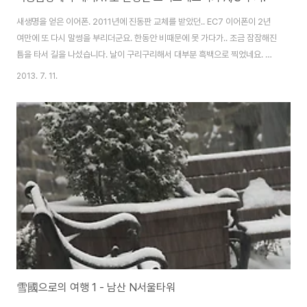
새생명을 얻은 이어폰. 2011년에 진동판 교체를 받았던.. EC7 이어폰이 2년
여만에 또 다시 말썽을 부리더군요. 한동안 비때문에 못 가다가.. 조금 잠잠해진
틈을 타서 길을 나섰습니다. 날이 구리구리해서 대부분 흑백으로 찍었네요. 이
해를.. ^^; 극동음향 건물. 언제봐도 참 독특하죠. ^^ (동대문 역사문화공원 부
2013. 7. 11.
근에 있습니다.) 다른 업무 진행중이시라.. 잠시 기다리기로 했습니다. 이 녀석
처음 보네요. 극동에서 유통하나요? 한때 잠시 관심있게 보던 라인인데.. 이 녀
석들도 유통하나보네요. 짧은 기다림이 끝나고.. 드디어 A/S 접수를 하려고 앉
았습니다! 그.런.데!!!!!!!!!!!!!!! 오디오테크니카 A/S는 극동에서 더 이상 진행하
지 않는다고 알려주시더군요.. 4월 1일부로 세기AT로 넘어..
雪國으로의 여행 1 - 남산 N서울타워