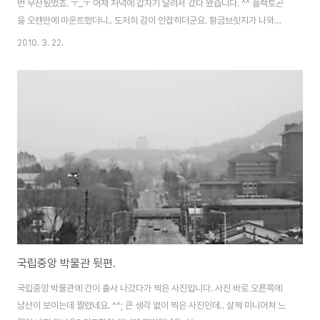
번 무산됬었죠. ㅜ_ㅜ 어제 저녁에 갑자기 달려서 갔다 왔습니다. ^^ 플렉토곤
을 오랜만에 마운트했더니.. 도저히 감이 안잡히더군요. 황금브릿지가 나와버
렸... 급하게 흑백으로도 한장. 똑같아 보이지만 다른 사진이에요. ㅠ_ㅠ 누가
2010. 3. 22.
줄을 그어놓은듯.. -ㅅ-;; 남산쪽 방향도 예쁘더군요. 무언가 난잡해보이는 도
로.. -ㅅ-;; 응봉산이 좋은 이유 중 하나는.. 포인트가 다양한 편이라는겁니다.
^^ 정상에서 한바퀴 둘러보면 다양한 야경을 바라볼 수 있죠. ^^ 길이 정말 예
쁘더라구요. ^^ 여기가 응봉산에서 가장 즐겨 찾으시는 포인트.. 근데.. 담기 어
렵더라구요. 어떻게 담아야할지 감을 못잡겠더라는.. @_@ 다리를 건너 꺽어..
국립중앙 박물관 뒷편.
국립중앙 박물관에 간이 출사 나갔다가 찍은 사진입니다. 사진 바로 오른쪽에
남산이 보이는데 짤렸네요. ^^; 큰 생각 없이 찍은 사진인데.. 살짝 미니어쳐 느