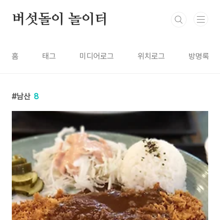
본문 바로가기
버섯돌이 놀이터
홈
태그
미디어로그
위치로그
방명록
남산
8