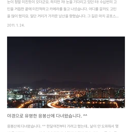
눈이 정말 미친듯이 오더군요. 하지만 저! 눈을 기다리고 있던 터! 수십번의 고
민을 거듭한 끝에 미친척하고 카메라를 들고 나섰습니다. 어디를 갈까도 고민
을 많이 했지요. 일단 거리가 가까운 남산을 향했습니다. 그 길은 마치 공포스럽
기까지.. 눈이 오기 시작하고 한 두시간여가 흘렀으려나.. 남산에 도착을 합니
2011. 1. 24.
다. 이미 많은 분들이 와 계시더군요. 다행히도 케이블카는 정상운행. 눈 앞에
펼쳐진 온통 하얀색의 세상은 말을 잃게 합니다. 눈이 비보다 무섭게 오더군요.
박대기 기자 되는 줄 알았습니다. =ㅂ=;; 저 엄청난 눈 속에도 많은 분들이 찾으
셨더라구요. 특히 커플들이 많았고, 노부부가 손잡고 천천히 올라오는 장면은
참 보기 좋았습니다. 본격 눈내리는 사진.jpg 雪國이라 하지만.. 전 눈이 세상
을 모노톤..
야경으로 유명한 응봉산에 다녀왔습니다. ^^
응봉산에 다녀왔습니다. ^^ 한달여전부터 가려고 했는데.. 날이 안 도와줘서 몇