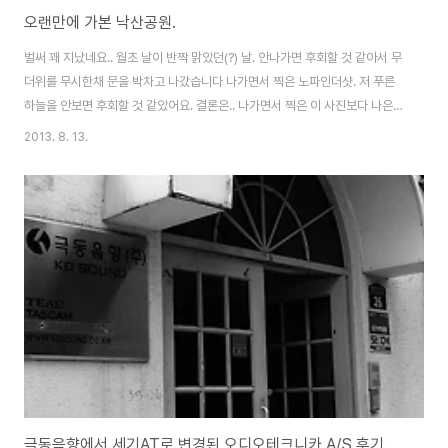
오랜만에 가본 낙산공원.
벌써 꽤 지났네요.. 월초 날이 반짝 맑았던(?) 날. 안나가면 후회할 것 같아서 무
더위를 무시한채 문을 박차고 나갔습니다 나가면서 찍은 노파인더샷. 저 푸른
하늘을 안보면 후회할 것 같았어요. 결론은.. 나가면서 찍은 이 사진보다 나은
사진이 없었다는건 함정. ㅠ_ㅠ 소나기가 내린 직후라 물방울이 송글송글~ 낙
2013. 8. 13.
산에 갔습니다. 정말 오랜만에.. 벌써부터 버라이어티한 하늘이 보이려고 하네
요. 전 이런 사진이 참 좋아요. ^^ 비가 와도, 더워도.. 데이트는 해야 하는거죠.
암요. ㅠ_ㅠ 햇살도 비추다가.. 구름으로 덮였다가.. 버라이어티한 하늘이었어
요. -ㅂ-;; 그 하늘 아래 나는 자련다. 저 아저씨.. 올라갈때 보고.. 내려올때 또
보니 뒤집어서 누워 계시더라구요. ㄷㄷㄷㄷ 이런 느낌이었어요.. 이날 ..
극동음향에서 세기AT로 변경된 오디오테크니카 A/S 후기.