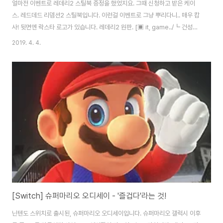
얼마전 이벤트로 레데리2 스틸북 증정을 했었지요. 그때 신청하고 받은 케이
스. 레드데드 리뎀션2 스틸북입니다. 이런걸 이벤트로 그냥 뿌리다니.. 매우 캄
사! 뒷면엔 락스타 로고가 있습니다. 레데리2 원판. [▣ it, game../┗ 건성게
임방] - [PS4] 레드데드 리뎀션2 - 한편의 서부극에 녹아들다. [PS4] 레드데
2019. 4. 4.
드 리뎀션2 - 한편의 서부극에 녹아들다. 락스타의 차기작으로 주목받던 그 게
임. 레드데드 리뎀션2. 줄여서 레데리2가 출시되었죠. GTA의 흥행에 힘입어
이번에도 한글화로 만나볼 수 있습니다. 오픈 케이스. 지도가 하나 들어있어서..
그런가보다.... noleter.net 내부. 양측으로 서 있는 주연들이 눈에 띄네요. 레
데리2는 2디스크라 이렇게 꽂아주어야 합니다. 안쪽 디스크는 ..
[Switch] 슈퍼마리오 오디세이 - '즐겁다'라는 것!
닌텐도 스위치로 출시된, 슈퍼마리오 오디세이입니다. 슈퍼마리오 갤럭시 이후