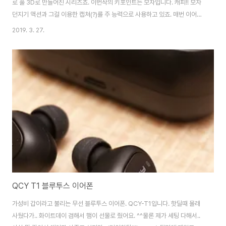
로 풀 3D로 만들어진 시리즈죠. 이번작의 키포인트는 모자입니다. 캐피!! 모자
던지기 액션과 그걸 이용한 캡쳐(?)를 주 능력으로 사용하고 있죠. 매번 이어지
는 시리즈인데, 이렇게 또 새로운 걸 멋지게 만들어내는 것 보면 대단해요. 모자
2019. 3. 27.
왕국에서 시작합니다. 항상 수집요소가 있는 마리오 시리즈. 이번엔 파워문입
니다. 900개가 넘는걸로 아는데, 신경 쓰지 않고 보이는 것만 먹으며 플레이해
도 스토리 진행에는 무리가 없습니다. 3D 안에 반가운 2D들. 추억까지 게임에
녹여낼 줄 아는 닌텐도. 오디세이호를 복원해서 쿠파를 찾아 나서야 합니다. 다
양한 맵이 준비되어 있고, 맵 마다의 특색 역시 확실해서 여행의 재미가 있습니
다. 중간중간 ..
QCY T1 블루투스 이어폰
가성비 갑이라고 불리는 무선 블루투스 이어폰. QCY-T1입니다. 핫딜때 몰래
사뒀다가.. 화이트데이 겸해서 햄이 선물로 줬어요. ^^물론 제가 세팅 다해서..