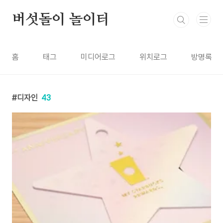
본문 바로가기
버섯돌이 놀이터
홈
태그
미디어로그
위치로그
방명록
디자인
43