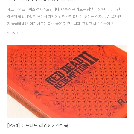
새로 나온 스타벅스 점자카드입니다. 여름 신규 카드는 정말 이상하더니.. 이건
예쁘게 뽑았네요. 저 보라색 라인이 반짝반짝 합니다. 위에는 점자. 무슨 글자인
지 궁금하네요. 이런 시도는 아주 좋은 것 같습니다. 그리고 새로 만들게 된 골
드 카드. 기존 골드카드에서 디자인이 변경되었죠. 신청 방식은 기존과 동일합
2019. 5. 2.
니다. 가까운 스타벅스 매장에서 수령하도록 신청하면, 제작 후 문자 연락이 옵
니다. [▣ in my life../└ 만물지름상] - 스타벅스 골드카드와 파네토네 라떼
햄이는 기존 카드 그대로 가지고 있는데.. 솔직히 기존 골드카드가 훨씬 예쁘네
요. 어설프게 그라데이션을 줬지만, 재질도 컬러도 기존 카드 압승입니다. 어차
피 앱으로만 사용해서 실물 카드 쓸 일은 없지만, 아쉽네요. 그나저나 2015년
부..
[PS4] 레드데드 리뎀션2 스틸북.