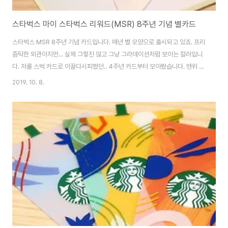
스타벅스 마이 스타벅스 리워드(MSR) 8주년 기념 별카드
스타벅스 MSR 8주년 기념 카드입니다. 매년 별 모양으로 출시되고 있죠. 프리
즘틱한 외관이지만... 실제 그렇진 않고 그냥 그라데이션처럼 보이는 컬러입니
다. 저를 스벅 카드로 이끌다시피했던.. 4주년 카드부터 모아봤습니다. 맨위 블
랙/화이트가 4주년 기념. 5주년부터는 한장씩 출시되고 있습니다. 4주년은 컬
2019. 10. 8.
러별 판매매장도 달라서 고생했었죠. -ㅂ-; [▣ in my life../└ 만물지름상] -
스타벅스 MSR 5주년 기념 카드. 스타벅스 MSR 5주년 기념 카드. 별다방의
My STARBUCKS Rewards 5주년 기념카드입니다. 이번에는 골드카드 컨
셉으로 나왔네요. 햄이 선물로 하나 더 해서 두개~ 올해는 5,000\부터 충전이
더라구요. ^^ 작년 4주년 기념카드와 함께. 작년엔 화.. nole..