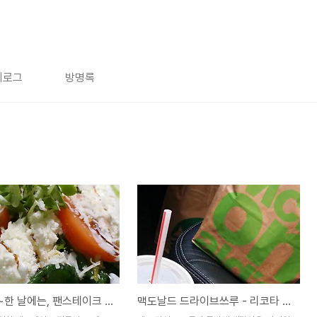
치로그
방명록
꼬기꼬기~한 날에는, 팬스테이크 전문점 토레스
맥도날드 드라이브쓰루 - 리코타 치즈 상하이 버거