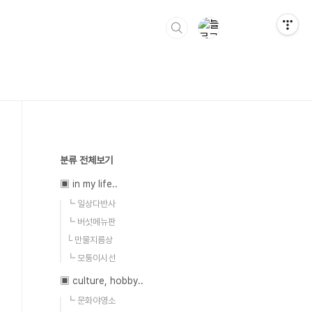
분류 전체보기
▣ in my life..
┗ 일상다반사
┗ 버섯메뉴판
└ 만물지름상
┗ 모퉁이시선
▣ culture, hobby..
┗ 문화야영소