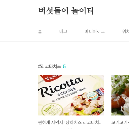
본문 바로가기
버섯돌이 놀이터
홈
태그
미디어로그
위
리코타치즈
5
편하게 사먹자! 상하치즈 리코타치즈