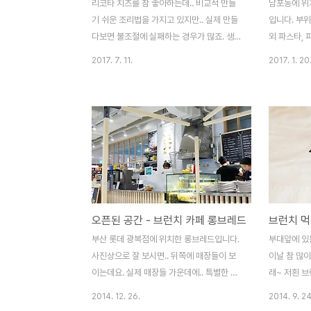
리코타 치즈를 참 좋아하는데.. 비교적 만들
남포동에 위
기 쉬운 조리법을 가지고 있지만.. 실제 만들
입니다. 부
다보면 불조절에 실패하는 경우가 많죠. 생크
외 파스타, 
림 가격도 만만치 않구요. -ㅂ-; 햄이와 몇번
당연히 안심
2017. 7. 11.
2017. 1. 20
의 실패 후에 편하게 사먹자! 해서 정착한 상
되어 있구요.
하치즈 리코타치즈입니다. 딱 요정도의 느낌
요. ^^ 에
으로 들어 있네요. 퍼서 먹으면 되고, 몽골몽
함께 시킨 
골~한 느낌보다는 조금 끈적한 느낌에 가깝
참 좋아하는데
습니다. 아무래도 유통에 편한 쪽을 택했겠
타치즈 샐러
죠. 가격은 생크림 하나 정도의 가격. 요렇게
팬스테이크!
적당히 샐러드에 넣고 먹어줍니다. 맛은 정말
레어-미디엄
건강하고 깔끔한 맛. 짠맛 별로 없구요. 정말
더 익히길 
건강한 느낌이에요.
저는 뭐~ 아
오픈된 공간 - 브런치 카페 롱브레드
브런치 먹은
부산 롯데 광복점에 위치한 롱브레드입니다.
부대앞에 있는
사진상으로 잘 보시면.. 뒤쪽에 매장들이 보
이날 참 많이
이는데요. 실제 매장들 가운데에.. 특별한 칸
래~ 저흰 브
막이 없이 저렇게 오픈된 프레임으로 공간이
빵이 제공됩니
2014. 12. 26.
2014. 9. 24
꾸며져 있습니다. 재미있고 특이하긴 한데..
그 맛. 리코