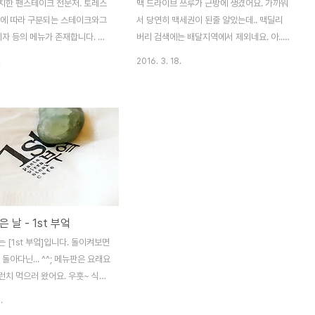
치한 팬스테이크 전문저. 토레스
맥 드라이브 쓰루가 근방에 생겼어요. 가까워
위에 따라 구분되는 스테이크와그
서 당연히 맥세권이 된줄 알았는데.. 맥딜리
피자 등의 메뉴가 존재합니다. 전
버리 검색에는 배달지역에서 제외네요. 아..
 스테이크죠! ㅋ 커트러리가 준비
이 배신감.. -_-;; 그래서 차로 다녀왔습니다.
.
2016. 3. 18.
 식전 스프. 양송이 였던거 같아
(정확히는 들어오는 길에 들렀..) 차에서 주문
이드도 한잔 시켰구요. 배가 고파서
을 하고 받아보는 방식인데,주문 후 제품 나
샐러드입니다. 리코타치즈 샐러드
오는게 빠르네요. ㄷㄷㄷ 새로 나온 리코타
.. 여기 괜찮네요. 먹어본 리코
치즈 상하이 버거 세트를 주문했습니다. 먹어
드 중 상위권입니다. 드디어 나온
보고 싶었거든요. 맥에서 먹을만한 메뉴는 상
이름에 걸맞게 이런 팬에 나와요.
하이랑 베이컨토마토디럭스 딱 두개죠. 빅맥
레어에 가깝게 나오기 때문에 좀
처음 먹었을 때의 충격이 아직도 기억나네요.
원하시면 천천히 드시면 됩니다.
-ㅂ-;; 부들부들... 빅맥처럼 띄 두르고 나오네
우~ 좋아요~ >_
요. 양상추 밑에 하얗게 보이는게 리코타 치
 날 - 1st 부엌
즈입니다. 뭐랄까.. 치즈라기보다 소스에 좀
더 가까운..? 치즈를 좀 묽게 만든 느낌입니
 [1st 부엌]입니다. 돌이켜보면
다. 맛은 소금 없이 만든 맛이구요. (리..
 돌아다닌... ^^; 메뉴판은 요래요
런치 먹으러 왔어요. 우훗~ 식전
다. 흔히 보는 바로 그 빵. 바로
.
타 치즈 샐러드. 제가 요즘 리코타