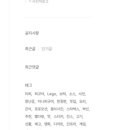
┗ 사진저장고
공지사항
최근글
인기글
최근댓글
태그
미피
피규어
Lego
브릭
소스
사진
장난감
미니피규어
한정판
맛집
요리
간식
프로모션
음식사진
스타벅스
부산
추천
별다방
맛
스티커
인스
고기
선물
레고
영화
디저트
건프라
게임