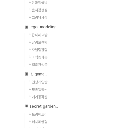
┗ 만화책골방
┗ 음치감상실
┗ 그림낙서장
▣ lego, modeling..
┗ 잡식레고방
┗ 날림모형방
┗ 모델링잡담
┗ 마약핑키동
┗ 알랍완성품
▣ it, game..
┗ 건성게임방
┗ 모바일홀릭
┗ 기기공작실
▣ secret garden..
┗ 드림팩토리
┗ 레시피불펌