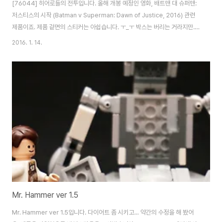
[76044] 히어로들의 전투입니다. 올해 개봉 예정인 영화, 배트맨 대 슈퍼맨:
저스티스의 시작 (Batman v Superman: Dawn of Justice, 2016) 관련
제품이죠. 제품 겉면의 스티커는 아쉽습니다. ㅜ_ㅜ 박스는 버리는 거라지만..
왼쪽 하단에 묘한 표시가 하나 있는데.. 야광 브릭이 포함되어 있다는 이야기입
2016. 1. 14.
니다. 박스 뒷면입니다. 기믹에 대한 설명이 있네요. 소박스 제품이니만큼 구성
은 단촐합니다. 인스 하나와 스티커 한장. 두가지 망토가 다른 형태입니다.슈퍼
맨의 붉은 망토는 최근 바뀌고 있는 부드러운 재질이고, 배트맨 회색 망토는 예
전의 뻣뻣한 재질. 아머에 가려지는 배트맨의 프린팅 퀄리티가 너무 좋습니다.
거의 현존 배트맨 중 최상 수준. 헤드부위는 얼굴 살색을 제외하고 야..
Mr. Hammer ver 1.5
Mr. Hammer ver 1.5입니다. 다이어트 좀 시키고... 약간의 수정을 해 봤어