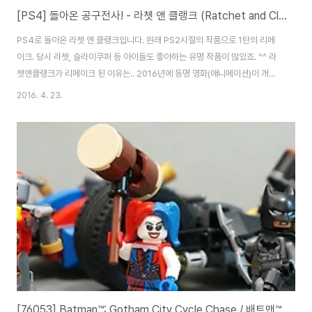
[PS4] 돌아온 공구전사! - 라쳇 앤 클랭크 (Ratchet and Clank)
PS4로 돌아온 라쳇 앤 클랭크입니다. 원래 PS2시절의 작품으로 1탄의 리메
이크. 당시 라쳇, 슬라이쿠퍼 등 아이들도 좋아하는 유명 작품이 많았죠. ^^ 라
쳇앤클랭크가 리메이크 된 이유는.. 2016년에 동명 영화(애니메이션)이 개봉
하기 때문입니다. 3D 애니매이션화 되면서 원작까지 리메이크로 재탄생하게
2016. 4. 23.
된거죠. 덕분에 정말 영화같은 그래픽으로 만나볼 수 있습니다. 분위기 정말 좋
아요. 아마 영화에 쓰일 컷들을 일부 사용한 것 같네요. ^^ 1탄의 스토리를 그대
로 다시 살려냈습니다. 라쳇이 클랭크를 만나 은하계 레인저가 되어 활약한다
는! 조작도 간단한 편이고, 난이도도 3단계로 구성되어 있어 누구든 편하게 플
레이가 가능합니다. 원래부터 아이들도 함께 하는 타이틀로 유명했죠. ^^ 라쳇
의 재미 중 하나는..
[76053] Batman™: Gotham City Cycle Chase / 배트맨™: 고담시티의 사이클 추격전