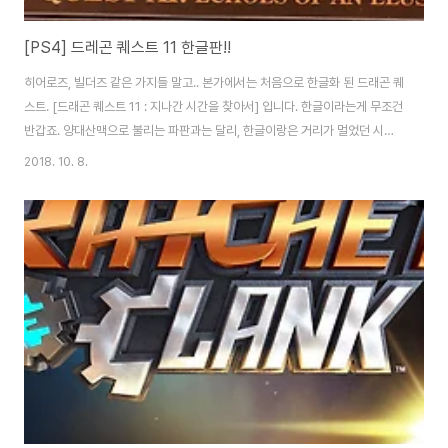
[PS4] 드레곤 퀘스트 11 한글판!!
히어로즈, 빌더즈 같은 가지들 말고.. 본가에서는 처음으로 한글화 된 드래곤 퀘
스트. [드래곤 퀘스트 11 : 지나간 시간을 찾아서] 입니다. 한글이라는게 무조건
반갑죠. 양대산맥으로 불리는 파판과는 달리, 한글이랑은 거리가 멀었던 시리
즈이니.. ㅡ_ㅜ 초회판 예약의 주된 이유였던 스틸북. 다른 예약이나 한정에는
2018. 10. 8.
관심 없어진지 오래지만... 스틸북에는 참 약해요. 그나저나 소문처럼 이번 스틸
북 마감은 영 아쉽습니다. 요렇게 똭!!! 예판 특전 코드. 테마를 제외하곤 게임내
에서 구할수 있고, 그리 중요하지도 않은 것들입니다. 아.. 한글 제목 참으로 반
갑네요. 이들의 스토리의 주된 캐릭터들입니다. 우리에겐 드래곤볼로 익숙한
토리야마 아키라가 캐릭터 디자인을 맡고 있는 시리즈이기도 하죠. 아이의 탄
생으로부터..