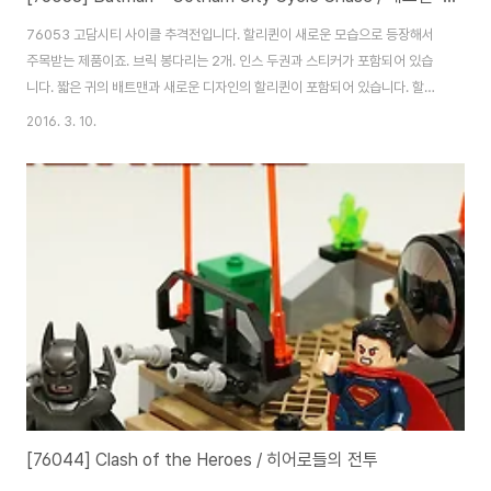
76053 고담시티 사이클 추격전입니다. 할리퀸이 새로운 모습으로 등장해서
주목받는 제품이죠. 브릭 봉다리는 2개. 인스 두권과 스티커가 포함되어 있습
니다. 짧은 귀의 배트맨과 새로운 디자인의 할리퀸이 포함되어 있습니다. 할리
퀸이 영화처럼 좀 더 파스텔 톤으로 나왔으면 더 이쁘지 않았을까 싶지만.. 실물
2016. 3. 10.
이 사진보다는 낫네요. ^^ 할리퀸의 둥근 눈을 보고 있자니 여러 평을 들었던
텀블러의 조커가 생각납니다. 실제 할리퀸이 조커를 따르기도 하죠. 배트맨 마
스크가 턱이 오픈된 형태로 바뀌면서 헤드도 바뀌었습니다. 자연스럽게 컬러가
어울어지게 블랙 기반이네요. 짧은 귀도 보다보니 익숙해지네요. 할리퀸의 바
이크를 만들어 줍니다. 레고는 항상 안보이는 곳에 전혀 엉뚱한 색의 브릭을 넣
는 취미 아닌 취미가 있는데...
[76044] Clash of the Heroes / 히어로들의 전투