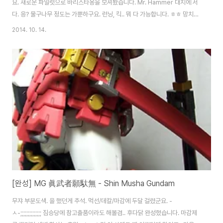
요. 새로운 파일럿으로 바리스타옹을 모셔봤습니다. Mr. Hammer 대지에 서
다. 응? 물구나무 정도는 가뿐하구요. 런닝, 킥.. 뭐 다 가능합니다. ㅎㅎ 망치는
하나 더 늘렸습니다. two hammer. 아뵷~!!! 등에는 무기를 고정시킬 수 있습
2014. 10. 14.
니다. 쌍 해머 액숀~* 요녀석은 대강 이쯤에서 마무리 해야 할 것 같아요. 어깨
쪽 관절을 손보고 있긴 한데.. 이 녀석에겐 안어울릴거 같아서.. EXO Suit와의
비교. 생각보단 키가 커요. ^^
[완성] MG 眞武者願馱無 - Shin Musha Gundam
무쟈 부분도색. 을 했던게 추석. 먹선/데칼/마감에 두달 걸렸군요. -
ㅅ-;;;;;;;;;;;;;; 짐승당에 참고출품이라도 해볼겸.. 후다닭 완성했습니다. 마감제