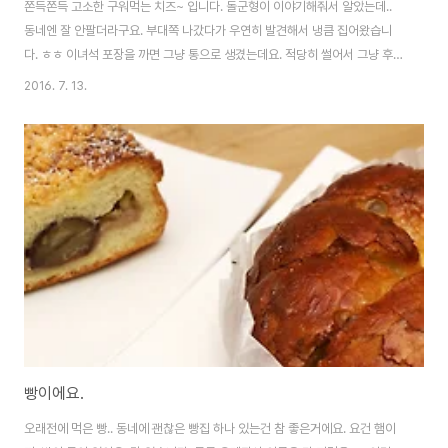
쫀득쫀득 고소한 구워먹는 치즈~ 입니다. 돌군형이 이야기해줘서 알았는데..
동네엔 잘 안팔더라구요. 부대쪽 나갔다가 우연히 발견해서 냉큼 집어왔습니
다. ㅎㅎ 이녀석 포장을 까면 그냥 통으로 생겼는데요. 적당히 썰어서 그냥 후라
이팬에 구워주면 됩니다. 앞뒤로 살포시 구워주면 이런 놀라운 때깔이!!! 생각보
2016. 7. 13.
다 잘 타지 않고 막 녹아내리지도 않습니다. 먹어보면.. 겉은 바삭하고 속은 정
말 쫄깃한 치즈의 그 식감! 아.. 이거 맥주 안주인데요? -ㅂ-;; 치즈 좋아하시는
분들은 꼭 드셔보세요. ㅎㅎ
빵이에요.
오래전에 먹은 빵.. 동네에 괜찮은 빵집 하나 있는건 참 좋은거에요. 요건 햄이