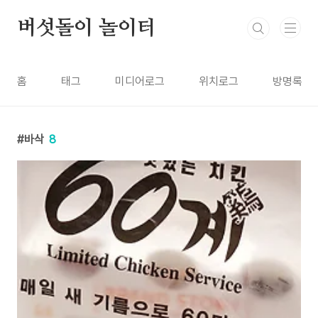
본문 바로가기
버섯돌이 놀이터
홈
태그
미디어로그
위치로그
방명록
바삭
8