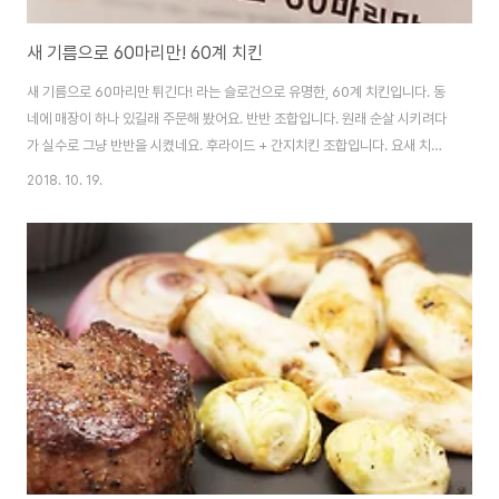
새 기름으로 60마리만! 60계 치킨
새 기름으로 60마리만 튀긴다! 라는 슬로건으로 유명한, 60계 치킨입니다. 동
네에 매장이 하나 있길래 주문해 봤어요. 반반 조합입니다. 원래 순살 시키려다
가 실수로 그냥 반반을 시켰네요. 후라이드 + 간지치킨 조합입니다. 요새 치킨
을 먹는 새로운 조합을 만들었는데, 양파 슬라이스와 샤워크림 소스를 함께 먹
2018. 10. 19.
습니다. 주로 연어 먹을때 많이 먹는 조합인데, 요새는 어니언 치킨도 많잖아
요? 그래서 괜찮을 것 같아서 한번 도전! 근데 진심으로 이 조합 추천합니다. 먹
다보면 느끼하거나 물릴 수 있는 치킨의 맛을 딱 잡아줍니다. 한마리 뚝딱! 할
수 있어요! 후라이드 치킨. 약간 옛날 통닭 느낌이 나는 튀김 형태인데, 77켄터
키 생각도 나고, 정말 60마리만 튀기는지 깔끔한 맛도 있으면서 바삭하니 맛있
습니다. 이쪽..