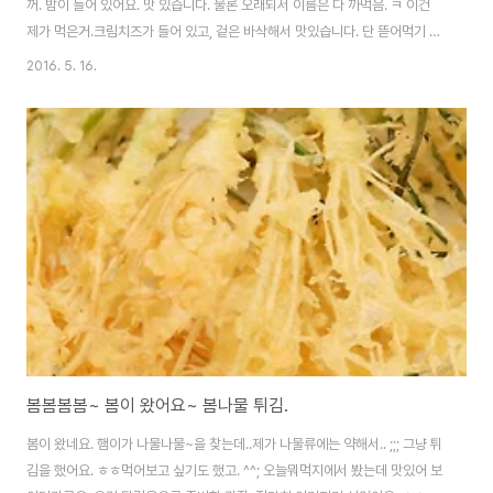
꺼. 밤이 들어 있어요. 맛 있습니다. 물론 오래되서 이름은 다 까먹음. ㅋ 이건
제가 먹은거.크림치즈가 들어 있고, 겉은 바삭해서 맛있습니다. 단 뜯어먹기 좀
어렵다는 단점이..;;;
2016. 5. 16.
봄봄봄봄~ 봄이 왔어요~ 봄나물 튀김.
봄이 왔네요. 햄이가 나물나물~을 찾는데..제가 나물류에는 약해서.. ;;; 그냥 튀
김을 했어요. ㅎㅎ먹어보고 싶기도 했고. ^^; 오늘뭐먹지에서 봤는데 맛있어 보