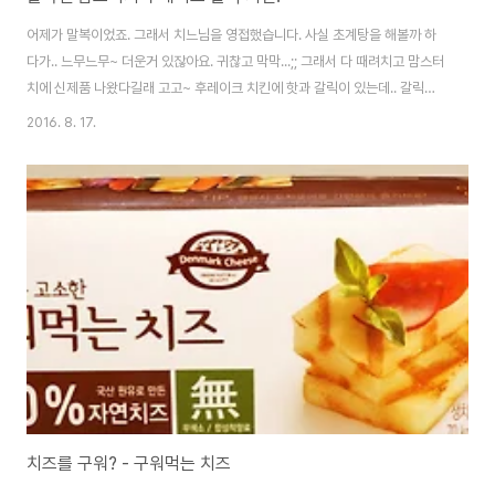
어제가 말복이었죠. 그래서 치느님을 영접했습니다. 사실 초계탕을 해볼까 하
다가.. 느무느무~ 더운거 있잖아요. 귀찮고 막막...;; 그래서 다 때려치고 맘스터
치에 신제품 나왔다길래 고고~ 후레이크 치킨에 핫과 갈릭이 있는데.. 갈릭을
좋아하는고로 그걸 시켰습니다. 맘스답지 않게(?) 가격대가 좀 올라가서 아쉽
2016. 8. 17.
긴 하지만.. 치킨은 맛있네요! 전체적으로 바삭한 맛이 강조되어 있습니다. 그래
서 육질의 촉촉함은 좀 떨어지구요. 단점이라면 후레이크가 잘 떨어진다는 것
정도? 갈릭맛은 강하지 않아서 무리 없이 드실 수 있으실 듯 하네요. 전 개인적
으로 마음에 들었습니다. 오랜만에 맘에 드는 후라이드 치킨 하나 만난 듯! ^^
치즈를 구워? - 구워먹는 치즈