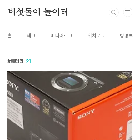
본문 바로가기
버섯돌이 놀이터
홈
태그
미디어로그
위치로그
방명록
배터리
21