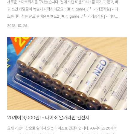
새로운 스마트워치를 구매했습니다. 전에 쓰던 미밴드2가 좀 되기도 했고, 바
꿔 쓰던 메탈줄이 녹슬기 시작하더군요. [▣ it, game../┗ 기기공작실] - 디
스플레이 창을 달고 돌아온 미밴드2[▣ it, game../┗ 기기공작실] - 미밴드2
메탈스트랩 밀레니엄루프 마침 메탈줄의 무거움을 느끼던 차라.. 좋은 가격대
2018. 10. 26.
가 된 어메이즈핏빕을 구매했습니다. 단지... 한달만에 받은건 안자랑.. OTL..
미밴드3가 나왔지만, 2와 큰 차이를 모르겠고,어메이즈핏빕의 실물을 본 적 있
는데 괜찮더라구요. 무엇보다 가볍고 오래가서 선택! 박스를 열면 깔끔한 시계
가 눈에 들어옵니다. 디스플레이 전면의 디자인은 스티커입니다. 투명 필름이
아니라 검은색에 숫자가 그려진거라 저걸 떼어내야 디스플레이가 보여요. 구성
물은 ..
20개에 3,000원! - 다이소 알카라인 건전지
요새 가성비 갑으로 알려져 있는 다이소표 건전지입니다. AA사이즈 20개에