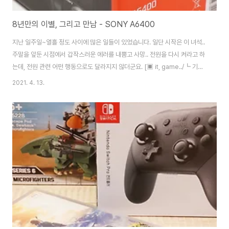
8년만의 이별, 그리고 만남 - SONY A6400
지난 일주일~열흘 정도 사이에 많은 일들이 있었습니다. 일단 시작은 이 녀석..
주말을 앞둔 시점에서 갑작스러운 에러를 내뿜고 사망.. 전원을 다시 켜라고 하
는데, 전원 관련 어떤 행동으로도 달라지지 않더군요. [▣ it, game../┗ 기기
공작실] - 새로운 기록의 시작. NEX-6 새로운 기록의 시작. NEX-6 2002년
2021. 4. 13.
도에 F717을 시작으로.. 본격적으로 카메라를 만진게 벌써 10년이 넘어갔습
니다. 그간 고생해온 A300도 벌써 5년이 넘어가네요. 하지만 이제 DSLR은
무거워요. 크고.. 이래저래 사진 잘 안찍게 noleter.net 대강 검색을 해보니 셔
터박스 문제일 가능성이 농후. 약 8년간 8만컷.. 뭐 쓸만큼 쓰긴 했습니다만 갑
작스러웠죠. ㅜㅜ 주말을 보내고 A/S 센터를 오랜만에 찾..