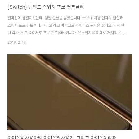
[Switch] 닌텐도 스위치 프로 컨트롤러
얼마전에 생일이었는데, 생일 선물을 받았습니다. ^^ 스위치용 젤다의 전설과
스위치 프로 컨트롤러. 그리고 레고 마이크로 파이터즈 듀백을 샀네요. 다시 한
번 감사~* 그 중에서도 프로 컨트롤러 입니다. ^^스위치를 제대로 거치형 콘솔
로 만들어주는 녀석이죠. [▣ it, game../┗ 기기공작실] - [Switch] 드디어
2019. 2. 17.
만났다!!! - 닌텐도 스위치 포켓몬스터 레츠고! 이브이 에디션 처음 한번은 본체
에 연결해줘야 합니다. 요렇게 들어 있네요. 컨트롤러 예쁘네요. ^^USB C 충
전 케이블도 동봉되어 있습니다. 컨트롤러 사도 케이블 하나 없는 듀얼쇼크보
다 낫네요. ㅋ 듀얼쇼크4와 비교. [▣ it, game../┗ 기기공작실] - 듀얼쇼크4
어반카모플라주 버전 + 원피스 스틱커버 전반적인 그립감, 조작..
아이폰X 사용자의 아이폰8 사용기, 그리고 아이폰X 리퍼.