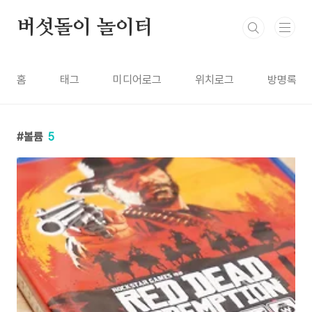
본문 바로가기
버섯돌이 놀이터
홈
태그
미디어로그
위치로그
방명록
볼륨
5