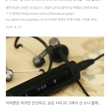
별작가님의 크라운 코너입니다. 쥬얼리 샵이죠.별작가님 작품은 오랜만이네요.
^^ ※ 원작보기http://clien.net/cs2/bbs/board.php?
bo_table=cm_lego&wr_id=673425 포장은 언제나처럼. 구성품. 완성
사진. 프리미엄 모듈러군요. ㅎㅎ 인스. 제본까지 했네요. 날이 갈수록 발전하
2015. 8. 13.
심. 스티커. 여분까지 포함되어 있습니다. 쥬얼리샵의 특징 중 하나는 내부 표현
이 살짝 되어 있다는거죠. 유리창문 안으로 보이게 되는 보석이 매력적입니다.
요렇게요. ㅎㅎ 뚝딱 완성. 별작가님 미니 모듈러들이 항상 재미있지만..이 크라
운 코너는 그 중에서도 으뜸입니다. 만드는 내내 즐거움을 선사합니다. ^^)b 보
통 미니모듈러는 8x8 밑판을 이용하고,그 중 코너 모듈러의 경우 건물 자체는
..
이어폰은 자꾸만 단선되고, 손은 시리고! 그래서 산 소니 블루투스 MW600.