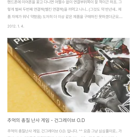
핸드폰에 이어폰을 꽂고 다니면 어쩔수 없이 연결부위쪽이 잘 꺽이곤 하죠. 그
렇게 벌써 두번째 연결잭(벨킨 연결잭)을 까먹고 나니.. (그것도 약 반년새.. 제
품 자체가 워낙 약했음) 도저히 더 이상 같은 제품을 구매하진 못하겠더군요.
더불어 너무 추운데 전화기 들고 있기도 힘들고!!! (제가 장갑을 잘 안써요. -
2012. 1. 4.
ㅂ-;) 그래서 전부터 눈여겨 보던 제품을 과감히 질렀습니다. 처음 써보는 블루
투스. 소니 MW600. 박스가 이렇게 생겼습니다. 저 안에 잘 포장되어 오는데
제가 본체만 뺐네요. 본체, 이어폰, 충전기, 설명서 포함입니다. 이 제품을 구매
한 가장 큰 이유는 일반 3.5파이 이어폰을 모두 사용할 수 있다는 것. 그리고 멀
티 페어링이 된다는 것 때문입니다. 전 이제 저 이어폰이 익어서 다른 제품 ..
추억의 총질 난사 게임 - 건그레이브 O.D
추억의 총질난사 게임. 건그레이브 O.D. 입니다. ^^ 요즘 그냥 심심풀이로.. 가