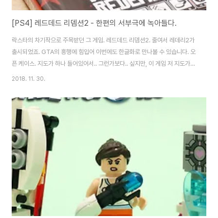
[PS4] 레드데드 리뎀션2 - 한편의 서부극에 녹아들다.
락스타의 차기작으로 주목받던 그 게임. 레드데드 리뎀션2. 줄여서 레데리2가
출시되었죠. GTA의 흥행에 힘입어 이번에도 한글화로 만나볼 수 있습니다. 오
픈 케이스. 지도가 하나 들어있어서.. 그런가보다.. 싶지만, 이 게임 저 지도가
필요할 정도로 엄청난 맵 크기를 자랑합니다. 실제로 전 옆에다 지도 붙여놓고
2018. 11. 30.
했네요. 게임이나 컴패리언앱으로도 한계가...;;; 무서운건 디스크가 두장!!! 설
치도 두장 연달아 하기 때문에 시간 엄청 걸립니다. 자, 게임을 만나볼까요? 레
데리1 이전의 이야기입니다. 시대 배경은 1899년도. 무법자와 총잡이의 시대
는 저물었으나.. 여전히 그렇게 살아가는 이들을 보여주고 있죠. 추운 설산속을
헤매이는 것부터 시작합니다. 게임의 5할 이상은 말 타고 이동하는 것에 있습
니다. ..