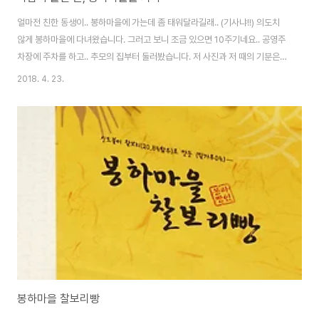
얼마전 친한 동생이.. 봉하마을에 가는데 좀 태워달라길래.. (기사냐!!) 의도치
않게 봉하마을에 다녀왔습니다. 그러고 보니 조금 있으면 10주기네요.. 공영주
차장에 주차를 하고.. 추모의 집부터 둘러봤습니다. 저 사진과 저 때의 기분은
잊혀지지가 않네요. 서울역 앞에서 보며 훔쳤던 눈물이. [▣ in my life../┗ 모
2018. 4. 23.
퉁이시선] - 20090529 - 국민장 서울역 앞. 추모의 집은 양쪽의로 나뉘어,
한쪽에는 영상을 계속 틀어주고, 다른쪽은 전시관으로 되어 있습니다. 전 전시
관 위주로.. 노란 리본으로 만들어진 노통. 봉하마을은 이렇게 조성되어 있습니
다. 대통령 생가, 추모의 집, 묘역, 공원이 주 코스. 부엉이 바위는.. 그냥 여러생
각이 들 것 같아 오르지 않았습니다. 참 그리운 사람이죠. 묘지..
봉하마을 찰보리빵