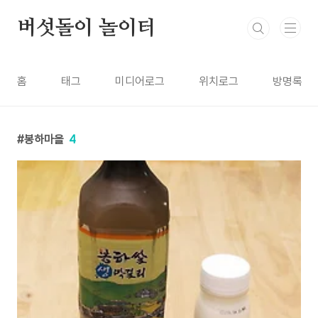
본문 바로가기
버섯돌이 놀이터
홈
태그
미디어로그
위치로그
방명록
봉하마을
4