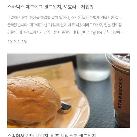
스타벅스 에그에그 샌드위치, 오호라~ 제법?!
주말에 간단히 점심을 해결할 일이 있어서, 스벅에 들러 가볍게 먹을만한 걸로
골라봤습니다. 에그에그 샌드위치라는게 새로 나왔더라구요? 오, 일본 편의점
명물인 에그 샌드위치가 생각나는 비쥬얼입니다. [▣ in my life../┗ 버섯메
뉴판] - 일본 편의점 명물이라는 세븐일레븐 에그 샌드위치 사실 큰 기대 없이
2019. 2. 28.
먹었는데, 저거 맛있습니다. 고소하고 제법 맛을 잘 살려서, 일본 세븐일레븐에
비교해도 꿀리지 않아요. 에그 샌드위치가 유통기간이 짧아 일본께 들어오기
어려울텐데, 스벅 에그에게 샌드위치면 대용이 될만합니다. ^^
스벅에서 간단 브런치, 비프 브리스켓 샌드위치.