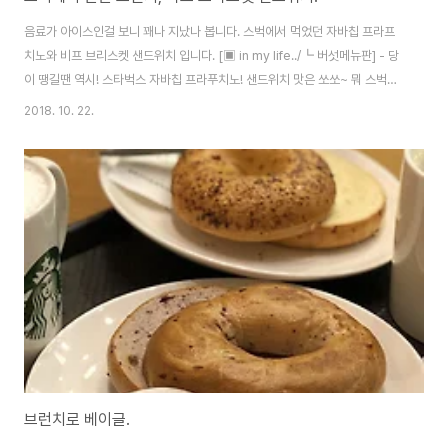
음료가 아이스인걸 보니 꽤나 지났나 봅니다. 스벅에서 먹었던 자바칩 프라프
치노와 비프 브리스켓 샌드위치 입니다. [▣ in my life../┗ 버섯메뉴판] - 당
이 땡길땐 역시! 스타벅스 자바칩 프라푸치노! 샌드위치 맛은 쏘쏘~ 뭐 스벅이
항상 그렇죠. ㅋ 그나저나 빵은 잘 안썰리네요. -ㅂ-; 자바칩은 항상 옳습니다.
2018. 10. 22.
당이 땡길땐 최고에요.
브런치로 베이글.