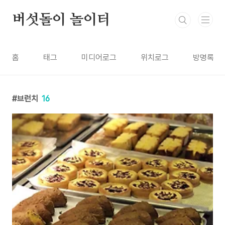
본문 바로가기
버섯돌이 놀이터
홈
태그
미디어로그
위치로그
방명록
브런치
16