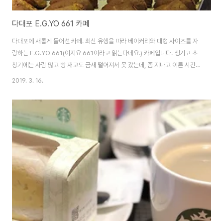
다대포 E.G.YO 661 카페
다대포에 새롭게 들어선 카페. 최신 유행을 따라 베이커리와 대형 사이즈를 자
랑하는 E.G.YO 661(이지요 661이라고 읽는다네요.) 카페입니다. 생기고 초
창기에는 사람 많고 빵 재고도 금새 떨어져서 못 갔는데, 좀 지나고 이른 시간에
가니 한산하네요. ^^ 유기농 밀가루를 사용한다고 하고 빵들이 늘어서서 고객
2019. 3. 16.
들을 유혹합니다. 1층부터 넓직넓직합니다. 중앙에 카운터가 자리잡고 있습니
다. 시간에 따라 케익이나 다른 빵들도 나온다고 하네요. 주문을 하고 2층에 올
라가봤습니다. 나름 바다가 보인다는 창가 근방에 자리 잡았어요. 여름엔 무지
하게 덥겠네요. 가격들은 쏘쏘합니다. 요새 빵이나 커피 가격이 좀 비싸졌어
야..;;; 아메리카노는 A/B로 나뉘는데, 일반적인 맛과 신맛이 좀 더 강조된 맛으
로 나뉘어집니다..