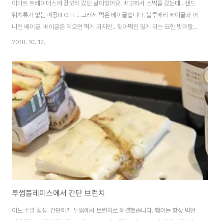
이마트 트레이더스에 장보러 갔던 날이었어요. 배고파서 스벅을 갔는데.. 샌드
위치류가 없는 매장!!! OTL.. 그래서 먹은 베이글입니다. 블루베리 베이글과 어
니언 베이글. 베이글은 먹으면 먹게 되지만.. 찾아먹진 않게 되는 묘한 맛이랄까
요? 그런게 있는거 같아요. ㅎㅎ ※ PC가 정상화 되었습니다. 물론 데이터는 모
2018. 10. 12.
두 날렸고, 복구 불가로 보입니다. 얼마나 날아간건지 체크하는 것도 일이네요.
다음주부터는 포스팅 정상화가 되리라.. 믿어봅니.. (응?)
투썸플레이스에서 간단 브런치
어느 주말 점심. 간단하게 투썸에서 브런치로 해결했습니다. 햄이는 항상 먹던