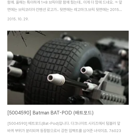
함께. 올해는 특이하게 1x8 브릭이랑 함께 줬는데.. 이게 더 맘에 드네요. ㅋ 앞
면에는 브릭코리아 컨벤션 로고가.. 뒷면에는 레고마크.브릭 뒷면에는 2015
BricKorea Convention 문구가 있네요. 역시.. 대강 만든 느낌의 피규어보
2015. 10. 29.
단.. 브릭이 더 마음에 듭니다. ㅋ
[5004590] Batman BAT-POD (배트포드)
[5004590] 배트포드(Bat-Pod)입니다. 다크나이트 시리즈에서 텀블러 앞
바퀴 부위가 분리되며 등장함으로서 강한 임팩트를 심어준 녀석이죠. 76023