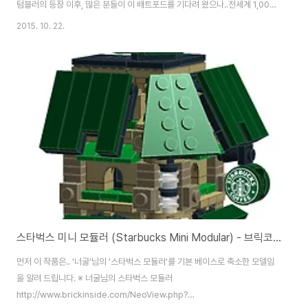
텀블러의 등장 이후, 많은 분들이 이 배트포드를 기다려 왔으나..전세계 1,000
여개 수준의 한정판으로 만들어내는 만행(?)을 저지릅니다. 레고 공홈에서 슈
2015. 10. 22.
퍼히어로 제품군을 구매하는 사람들을 대상으로 추첨해서 증정된 한정판.
Limited Edition.이 정보가 떴을 시점부터 이미 당첨은 포기.. 바로 카피 준비
에 들어가기 시작합니다. 그래서 지금은 턱없이 올라버린 저 타이어를 미리 구
할 수 있었죠. (배트포드의 타이어는 76023 텀블러의 앞바퀴로 현재 76023
한 제품에만 포함되어 있습니다.) 한정판이라는 이름 하에 가려져 있지만.. 실
제로 ..
스타벅스 미니 모듈러 (Starbucks Mini Modular) - 브릭코리아 컨벤션 2015
먼저 이 작품은.. '너굴'님의 '스타벅스 모듈러'를 기본 베이스로 축소한 모델임
을 알려 드립니다. ※ 너굴님의 스타벅스 모듈러
http://www.brickinside.com/NeoView.php?