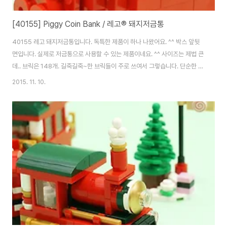
[40155] Piggy Coin Bank / 레고® 돼지저금통
40155 레고 돼지저금통입니다. 독특한 제품이 하나 나왔어요. ^^ 박스 앞뒷
면입니다. 실제로 저금통으로 사용할 수 있는 제품이네요. ^^ 사이즈는 제법 큰
데.. 브릭은 148개. 길죽길죽~한 브릭들이 주로 쓰여서 그렇습니다. 단순한 구
조 때문이겠죠. 박스 두께가 상당합니다. 소박스라 부르긴 그렇고.. 제법 큰 사
2015. 11. 10.
이즈의 제품이네요. 브릭 봉다리는 4개. 넘버링은 없습니다. 온통 붉은색이네
요. ^^; 인스는 한권. 10x10을 기본으로 시작하는데.. 재미있는건 큰 플레이트
가 아닌 10x2 플레이트 5개를 사용한다는거죠. 2층. 4층. 5층.기본적으로 플
레이트 없이 브릭을 쌓아가는 구조라 금새 올라갑니다. 그래도 폭 한칸짜리가
아닌 2칸 짜리 브릭 사용으로 강도는 튼튼하겠네요. 조금 다르게 만들어 주는
요..