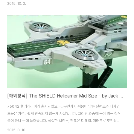
Db=ReviewOwnCreation&Mode=view&Block=1&Number=3104
2015. 10. 2.
바로 요 녀석이 사건의 발단. 그냥 어느순간.. 갑자기.. 스타벅스 모듈러를 축소
해 보고 싶다는 생각이 들었고.(원작은 너무 커서 포기. 그럼 작게라도 해볼까?
뭐 요런 생각?) LDD 앞에서 한 2~3시간 뚝딱 해서 흉내를 내다보니.. 요런 녀
석이 탄생하게 되었죠. (물론 몇번의 수정이 더 가해졌습니다만..;) 그렇게 뚝딱
만들어진 녀석은 부품 수급에 들어가게 되고.. 내일부터 펼쳐질 브릭코리아
2015에나 내볼까..?..
[해외창작] The SHIELD Helicarrier Mid Size - by Jack Marquez
76042 헬리캐리어가 출시되었으나.. 무언가 아쉬움이 남는 밸런스와 디자인,
드높은 가격.. 쉽게 만족되지 않는게 사실입니다. 그러던 와중에 눈에 띄는 창작
품이 하나 눈에 들어옵니다. 적절한 밸런스, 괜찮은 디테일. 여러모로 도전정신
을 불러일으키는 작품이었죠. 원작은 여기. Jack Marquez의 작품입니다.
2015. 8. 10.