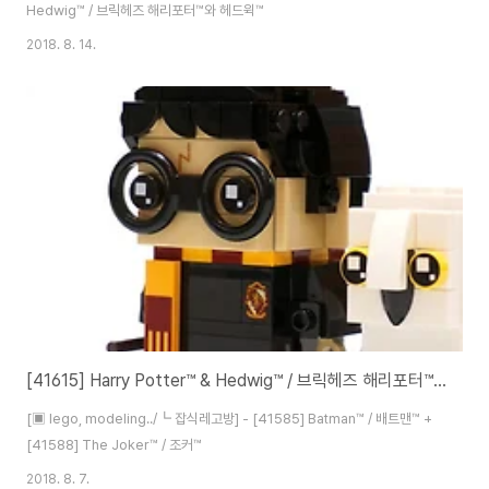
Hedwig™ / 브릭헤즈 해리포터™와 헤드윅™
2018. 8. 14.
[41615] Harry Potter™ & Hedwig™ / 브릭헤즈 해리포터™와 헤드윅™
[▣ lego, modeling../┗ 잡식레고방] - [41585] Batman™ / 배트맨™ +
[41588] The Joker™ / 조커™
2018. 8. 7.