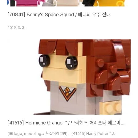
[70841] Benny's Space Squad / 베니의 우주 전대
2019. 3. 3.
[41616] Hermione Granger™ / 브릭헤즈 해리포터 헤르미온느 그레인저™
[▣ lego, modeling../┗ 잡식레고방] - [41615] Harry Potter™ &