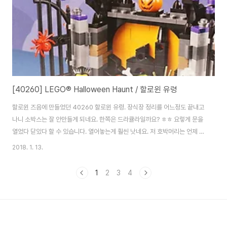
에..
[40260] LEGO® Halloween Haunt / 할로윈 유령
할로윈 즈음에 만들었던 40260 할로윈 유령. 장식장 정리를 어느정도 끝내고
나니 소박스는 잘 안만들게 되네요. 한쪽은 드라큘라일까요? ㅎㅎ 요렇게 문을
열었다 닫았다 할 수 있습니다. 열어놓는게 훨씬 낫네요. 저 호박머리는 언제 봐
도 참 재미있는 소품입니다. ^^
2018. 1. 13.
1
2
3
4