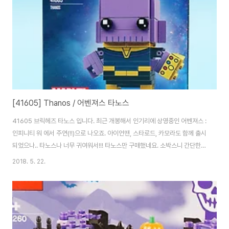
[41605] Thanos / 어벤져스 타노스
41605 브릭헤즈 타노스 입니다. 최근 개봉해서 인기리에 상영중인 어벤져스 :
인피니티 워 에서 주연(!!)으로 나오죠. 아이언맨, 스타로드, 카모라도 함께 출시
되었으나.. 타노스나 너무 귀여워서!!! 타노스만 구매했네요. 소박스니 간단한
구성. 자, 시작해 봅시다. 오, 조금 다른 조립방식이 나오네요. 팔을 살짝 안쪽으
2018. 5. 22.
로 넣기 위해 스터드 차이를 만들어 주네요. 당연히 모두 프린팅인 브릭헤즈. 사
실 브릭헤즈에 스티커 쓰면 정말 퀄리티 너무 떨어져요. 타노스다보니 보라색
이 주색. 아, 벌써 귀엽네요. 타노스에 저 표정이라니!! ㅋ 팔이 시리즈1의 헐크
와 같은 방식인데 훨씬 자연스럽습니다. 살짝 안쪽으로 넣어준 효과죠. 대망의
인피니티 건틀릿. 프린팅 브릭 수를 줄이기 위해 인피니티 스톤 6개가 한쪽면