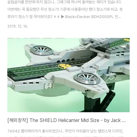
살림살이를 한번에 하지 않으니.. 그때그때 하나씩 들여놓는 재미가 있습니다.
이번에는 꼭 필요했던 무선 청소기! 기존에 사용중이던 핸디 청소기와 비교. 호
루라기 청소기 참 작아보이죠? ㅎㅎ ▶ Black+Decker BDH2000PL 진공
청소기 - 일명 호루라기 청소기 실제로 박스가 아이들 키만 합니다. ㄷㄷㄷ 사
2015. 12. 16.
실 메인 청소기는 유선으로 쓰시는 분들이 많으실텐데.. 전 유선 청소기를 아주
싫어합니다. 끌고 다니기 너무 불편해요. -ㅂ-; 그래서 제 고집으로 무선. 열면
이런 제품 박스가 들어 있습니다. 아웃박스도 전용이라 그냥 딱 맞게 들어 있어
요. 작년에 아마존에서 $199에 풀리면서 인기몰이를 한 후.. 그 가격이 정체되
나 싶었는데.. 올해 블프에는 $129 정도에 풀리는 일이 생겼죠. 사실 다이..
[해외창작] The SHIELD Helicarrier Mid Size - by Jack Marquez
76042 헬리캐리어가 출시되었으나.. 무언가 아쉬움이 남는 밸런스와 디자인,