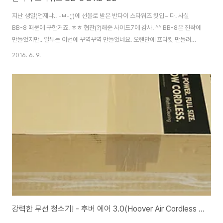
지난 생일(언제냐.. -ㅂ-;;)에 선물로 받은 반다이 스타워즈 킷입니다. 사실
BB-8 때문에 구한거죠. ㅎㅎ 협찬(?)해준 사이드7에 감사. ^^ BB-8은 진작에
만들었지만.. 알투는 이번에 꾸역꾸역 만들었네요. 오랜만에 프라킷 만들려니
귀찮아서.. ㅋ 순수가조파(응?)로서.. 먹선도 없는 오리지널 그대로입니다. 역시
2016. 6. 9.
반다이랄까.. 변태적인 부품 분할로 컬러 구현을 거의 99% 해내는 모습을 보
여줍니다. 놀라울 정도의 색분할이에요. ㄷㄷㄷ 자립이 안되는 구조인 BB-8은
전용 스탠드 포함이라 자유로운 포징이 가능합니다. 친구? 역시 BB-8은 빼꼼
~ 이랄까? ㅎㅎ R2-D2 레고와의 비교. BB-8은 아직 레고가 없네요. ㅡ_ㅜ
강력한 무선 청소기! - 후버 에어 3.0(Hoover Air Cordless Series 3.0 )