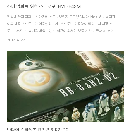
소니 알파를 위한 스트로보, HVL-F43M
알삼백 쓸때 이후로 얼마만에 스트로보인지 모르겠습니다. Nex-6로 넘어간
이후 내장 스트로보만 이용했었는데.. 스트로보 이용량이 많다보니 내장 스트
로보 A/S만 3~4번을 받았드랬죠. 최근에 와서는 보증 기간도 끝나고.. A/S 결
과도 만족스럽지 않은 경우가 많아 고민하던차에.. 햄이가 생일 선물로 사줬어
2017. 4. 27.
용!!!! >>ㅑ~!!! 가이드 넘버 더 큰 녀석까진 필요 없고, 딱 원하는 기능의
F43M을 구매했습니다. 구성품. 케이스 안에 스트로보와 닭발이라고 하죠? 받
침 스탠드가 포함되어 있습니다. 요리조리 돌려 봅니다~ 접촉 단자 부분과
LED Light 버튼이 눈에 띄네요. 본체와의 고정도 레버 형식으로 되어 있어 상
당히 편합니다. 세우면 이렇게 되죠. 전면부의 LED는 지속광이 필요할때 임시
로 사용하는..
반다이 스타워즈 BB-8 & R2-D2