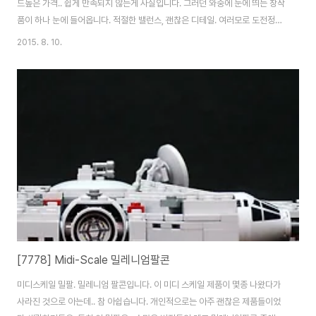
드높은 가격.. 쉽게 만족되지 않는게 사실입니다. 그러던 와중에 눈에 띄는 창작
품이 하나 눈에 들어옵니다. 적절한 밸런스, 괜찮은 디테일. 여러모로 도전정신
을 불러일으키는 작품이었죠. 원작은 여기. Jack Marquez의 작품입니다.
2015. 8. 10.
https://www.flickr.com/photos/28177764@N07/7458128206/in/faves-
99085536@N05/ 사실 주인영님 작품이 정말 뛰어나긴 하나 브릭수도 그
렇고 사이즈도 그렇고 실제로 만나보긴 어려워 보이니,이 정도면 괜찮은 선택
이 되지 않을까 싶습니다. 만드는 도중에 능력자 분들이 스티커까지 만들었네
요. 디테일 ㅎㄷㄷ합니다. 뚝딱~ 완성. 생각보다 제법 큰 사..
[7778] Midi-Scale 밀레니엄팔콘
미디스케일 밀팔. 밀레니엄 팔콘입니다. 이 미디 스케일 제품이 몇종 나왔다가
사라진 것으로 아는데.. 참 아쉽습니다. 개인적으로는 아주 괜찮은 제품들이었