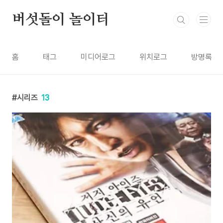
본문 바로가기
버섯돌이 놀이터
홈
태그
미디어로그
위치로그
방명록
시리즈
13