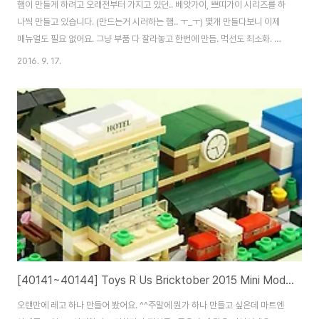
햄이 만들게 하려고 오래전부터 가지고 있던.. 베앗가이, 쁘띠가이 시리즈를 하
나씩 만들고 있습니다. (만드는거 시러하는 햄.. ㅜ_ㅜ) 몇개 만들다보니 이제
매뉴얼도 필요 없어요. 그냥 부품 다 잘라놓고 한번에 만듬. 먹선도 최소화. 눈
만 그림 ㅋ 세마리째인데.. 만들지는 않는 햄양이 갑자기 꽂히셔서.. 나머지도
2016. 9. 17.
주문했습니다. 뭐 또 새로운 녀석들이 많이 나왔더라구요. 양산형은 언제 나왔
는지.. 못구함. ㅜ_ㅜ 줄줄히 서 있는 모습을 조만간 구경하게 될 것 같습니다.
ㅎㅎ
[40141~40144] Toys R Us Bricktober 2015 Mini Modular
오랜만에 레고 하나 만들어 봤어요. ^^주말에 뭔가 하나 만들고 싶은데 마트엔