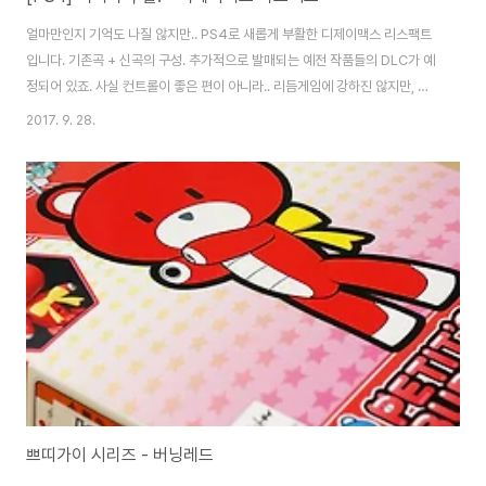
얼마만인지 기억도 나질 않지만.. PS4로 새롭게 부활한 디제이맥스 리스팩트
입니다. 기존곡 + 신곡의 구성. 추가적으로 발매되는 예전 작품들의 DLC가 예
정되어 있죠. 사실 컨트롤이 좋은 편이 아니라.. 리듬게임에 강하진 않지만, 그
래도 참 좋아하는 시리즈가 디맥입니다. PSP 시절부터 참 많네요. 온라인으로
2017. 9. 28.
는 안 즐겼고... 모바일 탭소닉은 뭐.. 그냥 없는셈. 정식 시리즈이긴 하지만.. 맨
위의 탭소닉은.. 참 정 안가긴 하더라구요. -ㅂ-;; 어쨓든 끊길듯 아닐듯 어떤 방
식으로든 이어가고 있는 IP에 감사하며.. 첫 화면. 여러 모드가 있지만 역시 기
본은 아케이드죠. 8키까지 있지만, 전 4키만 합니다. 그래도 어려워요. @_@
아케이드는 삼단계로 이루어지면 단계를 넘어갈수록 난이도가 높은 곡들이 ..
쁘띠가이 시리즈 - 버닝레드