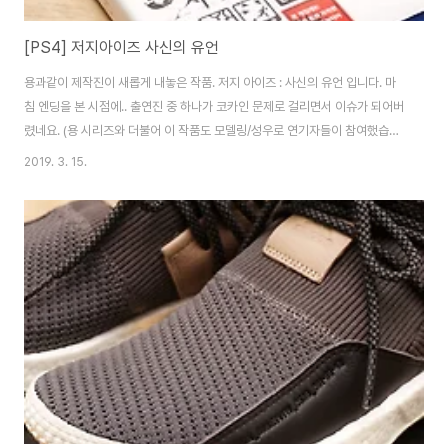
[PS4] 저지아이즈 사신의 유언
용과같이 제작진이 새롭게 내놓은 작품. 저지 아이즈 : 사신의 유언 입니다. 마
침 엔딩을 본 시점에.. 출연진 중 하나가 코카인 문제로 걸리면서 이슈가 되어버
렸네요. (용 시리즈와 더불어 이 작품도 모델링/성우로 연기자들이 참여했습니
다.) 그래서 현재 PSN에서 구매 불가, 온오프라인도 재고가 마른 상태입니다.
2019. 3. 15.
북미 발매를 앞둔 시점에 사고가 터지네요. 익숙한 그 얼굴. 기무라 타쿠야가 주
연이라 화제가 되기도 했지요. 김탁구형 많이 늙었어요. ㅎㅎ 김탁구는 전직 변
호사이자, 현직 탐정으로 등장하고, 역시 카무로쵸에서 사건에 휘말리며 이야
기가 펼쳐지게 됩니다. 그래픽은 최신 용과같이 시리즈처럼 괜찮습니다. 현직
배우들을 쓰는걸로 유명하니만큼 기무라 타쿠야 외에도 많은 인물들이 등장합
니다. 하지만 이젠 너무..