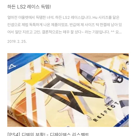
하든 LS2 레이스 득템!
얼마전 아울렛에서 득템한 녀석. 하든 LS2 레이스입니다. Hu 시리즈를 닮은
컨셉으로 제법 독특하게 나온 제품이었죠. 반값에 제 사이즈 딱 한켤레 남아 있
어서 일단 지르고 고민. 결론적으로는 매우 잘 샀다~ 라는 기분입니다. ^^ 요렇
게 생겼습니다. 아웃솔 패턴과 부스트폼은 하든2와 판박이. 위쪽은 아디다스
2019. 2. 25.
Hu 시리즈와 닮아 있죠. 사실상 끈은 폼에 가깝습니다. 기본적으로 니트 재질
이 딱 잡아줘요. 힐을 감싸는 가죽 재질이 매우 고급스럽게 되어 있습니다. 쭈글
이 가죽이네요. ^^ 그래서인지 정가는 하든2보다 비싼.. -_-;; 디테일들. 저 로
고 있는 부분이랑 뒷꿈치쪽 손잡이 잡고 발을 넣으면 됩니다. 기존 하든2와 비
교해보면 더 확실하죠. [▣ in my life../└ 만물지름상] - 아디다스 하..
[PS4] 디맥의 부활! - 디제이맥스 리스팩트