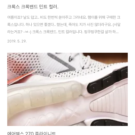
크록스 크록밴드 민트 컬러.
여름이죠? 날도 덥고.. 비도 한번씩 쏟아주고 그러네요. 햄이를 위해 구매한 크
록스입니다. 하나 있으면 좋겠다.. 했는데, 죽어도 지가 사진 않더라구요. (사달
라는거죠? -ㅂ-) 크록스 크록밴드. 민트 컬러입니다. 핑쿠핑쿠한걸 살까 하다
가.. 부담없이 편하게 신기 좋을만한 컬러로 골랐습니다. 맨날 회색 슬리퍼 끌고
2019. 5. 29.
다니는거 보기 싫어서 바꿔줬어요. ^^ 제 크록스랑. 조금 다른 모델이긴 하지
만, 뭐 크록스는 크록스죠. ㅎㅎㅎ [▣ in my life../└ 만물지름상] - 여름엔 역
시 크록스!
에어맥스 270 플라이니트