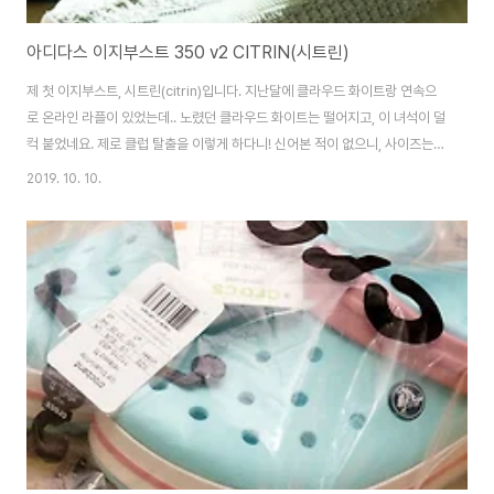
아디다스 이지부스트 350 v2 CITRIN(시트린)
제 첫 이지부스트, 시트린(citrin)입니다. 지난달에 클라우드 화이트랑 연속으
로 온라인 라플이 있었는데.. 노렸던 클라우드 화이트는 떨어지고, 이 녀석이 덜
컥 붙었네요. 제로 클럽 탈출을 이렇게 하다니! 신어본 적이 없으니, 사이즈는
알 길이 없고.. 일단 이지350이 작게 나오는걸로 유명하니 275로 갔습니다.
2019. 10. 10.
다행히 딱 맞네요! 이번에 박스에서 칸예 문구가 사라졌다는 말이 많던데.. 전
제대로 'KANYE' 박혀 있네요. 이지 시리즈는 칸예 디자인으로 유명하기도 하
죠. 박스는 슬라이드 방식입니다. 하아~ 니가 바로 이지구나! 이지부스트 350
V2. CITRIN입니다. 실제로 보면, 딱 가을 컬러!!! 입니다. 사진에서 보면 확 끌
리는 컬러는 아닌데.. 실제로 두고 보면 볼수록 예쁜 컬러입니다. ..