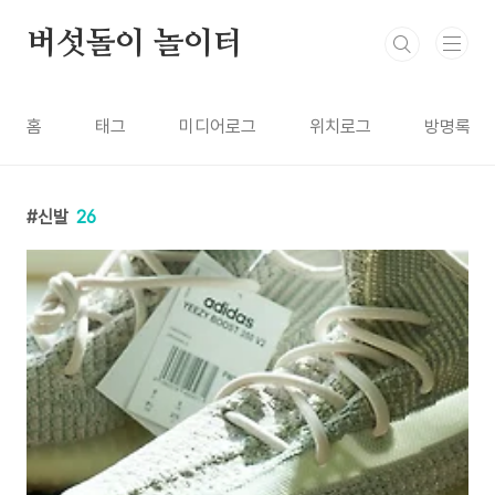
본문 바로가기
버섯돌이 놀이터
홈
태그
미디어로그
위치로그
방명록
신발
26