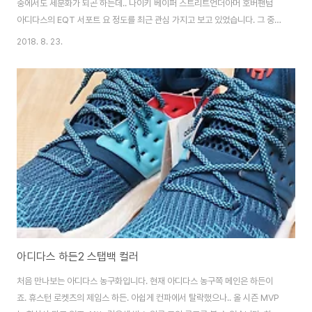
중에서도 세분화가 되곤 하는데.. 나이키 베이퍼 스트리트언더아머 호버팬텀
아디다스의 EQT 서포트 요 정도를 최근 관심 가지고 보고 있었습니다. 그 중
하나. 아디다스의 EQT 서포트 93/17. 최근 가격이 많이 저렴해졌더라구요.
2018. 8. 23.
^^ 전형적인 아디다스 오리지널 삼선 박스네요. EQT 서포트 93/17. 저게 아
마 93년도 제품을 17년 스타일로 다시 만들었다는 이야기일거에요. 사이즈는
정사이즈로 갔습니다. 이 녀석 제법 여유 있는 편이라서요. 사실 이 녀석을 알게
된건.. 우리의 힙합비둘기. 프콘이형 유툽에서 보고나서부터입니다. 보시면 알
겠지만.. 정말 편한 신발이라고 강추를 때리죠. 저기 제꺼랑 같은 컬러도 있네
요. 백화..
아디다스 하든2 스탭백 컬러
처음 만나보는 아디다스 농구화입니다. 현재 아디다스 농구쪽 메인은 하든이
죠. 휴스턴 로켓츠의 제임스 하든. 아쉽게 컨파에서 탈락했으나.. 올 시즌 MVP