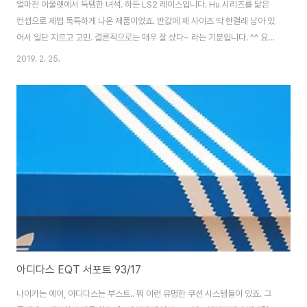
얼마전 아울렛에서 득템한 녀석. 하든 LS2 레이스입니다. Hu 시리즈를 닮은
컨셉으로 제법 독특하게 나온 제품이었죠. 반값에 제 사이즈 딱 한켤레 남아 있
어서 일단 지르고 고민. 결론적으로는 매우 잘 샀다~ 라는 기분입니다. ^^ 요렇
게 생겼습니다. 아웃솔 패턴과 부스트폼은 하든2와 판박이. 위쪽은 아디다스
2019. 2. 25.
Hu 시리즈와 닮아 있죠. 사실상 끈은 폼에 가깝습니다. 기본적으로 니트 재질
이 딱 잡아줘요. 힐을 감싸는 가죽 재질이 매우 고급스럽게 되어 있습니다. 쭈글
이 가죽이네요. ^^ 그래서인지 정가는 하든2보다 비싼.. -_-;; 디테일들. 저 로
고 있는 부분이랑 뒷꿈치쪽 손잡이 잡고 발을 넣으면 됩니다. 기존 하든2와 비
교해보면 더 확실하죠. [▣ in my life../└ 만물지름상] - 아디다스 하..
아디다스 EQT 서포트 93/17
나이키는 에어, 아디다스는 부스트.. 뭐 이런 유명한 쿠션 시스템들이 있죠. 그