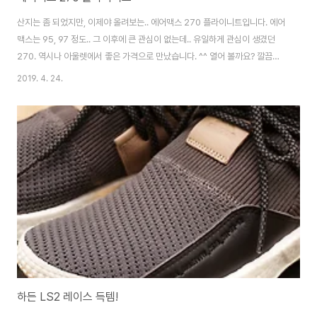
산지는 좀 되었지만, 이제야 올려보는.. 에어맥스 270 플라이니트입니다. 에어
맥스는 95, 97 정도.. 그 이후에 큰 관심이 없는데.. 유일하게 관심이 생겼던
270. 역시나 아울렛에서 좋은 가격으로 만났습니다. ^^ 열어 볼까요? 깔끔한
회색입니다. 밝은 회색에 플라이니트라 여름에 신기 좋을 듯 해요. 에어맥스
2019. 4. 24.
270의 특징은 저 뒤쪽 에어 라인이죠. 개인적으로 베이퍼맥스는 너무 물렁한
느낌이었는데, 이 녀석은 적당히 튕겨주는 느낌이 좋습니다. 물론, 대부분의 나
이키가 그렇듯.. 처음 신으면 조금 단단하고, 서너번 신다보면 쿠션이 자리를 잡
아 편해 집니다. 신발은 나이키죠. 응? air 270 플라이니트는 편하게 발에 붙
어서 착화감이 좋습니다. 일상용으로 신기에는 아주 좋네요. 만족하고 있습니
다. ^^
하든 LS2 레이스 득템!