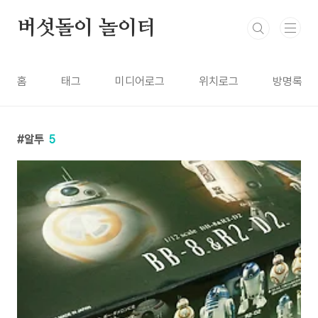
본문 바로가기
버섯돌이 놀이터
홈
태그
미디어로그
위치로그
방명록
알투
5