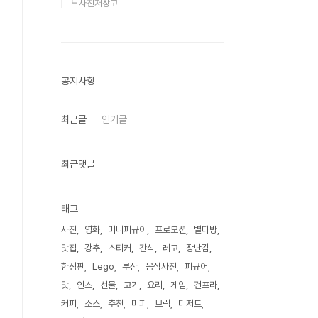
┗ 사진저장고
공지사항
최근글
인기글
최근댓글
태그
사진
영화
미니피규어
프로모션
별다방
맛집
강추
스티커
간식
레고
장난감
한정판
Lego
부산
음식사진
피규어
맛
인스
선물
고기
요리
게임
건프라
커피
소스
추천
미피
브릭
디저트