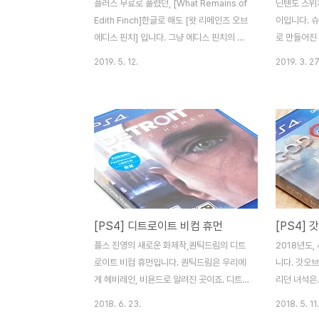
플러스 무료로 풀렸던, [What Remains of
닌텐도 스위
Edith Finch]한글로 해도 [왓 리메인즈 오브
이입니다. 
에디스 핀치] 입니다. 그냥 에디스 핀치의 이
로 만들어진
야기.. 정도로 하면 될 것 같아요. 이야기는 배
모자입니다. 
2019. 5. 12.
2019. 3. 27
를 타고 한 섬으로 향하면서 시작됩니다. 생
이용한 캡쳐(
각보다 당황하는 시점이 빨랐습니다. R2가
죠. 매번 이
잡기(?), 스틱이 일종의 액션 버튼인데.. 아무
로운 걸 멋
런 설명이 없습니다. 정말 이버튼 저버튼 다
요. 모자왕
눌러보고 움직여보고 생쑈를 했네요. 게임은
가 있는 마
불친절하면서도 친절한.. 애매모호한 라인을
다. 900개
타고 갑니다. 게임은 1인칭 시점으로 진행됩
고 보이는 
니다. 왜 1인칭인지는 게임을 끝내봐야 어쩔
행에는 무리가
수 없는 선택이었구나~ 싶지만.. 불편한건 사
2D들. 추억
[PS4] 디트로이트 비컴 휴먼
[PS4] 
실. 그래도 텍스트가 표현되는 방식이 매우
도. 오디세
좋습니다. 나레이션과 같이 이야기를 보여주
야 합니다. 
플스 진영의 새로운 화제작,퀀틱드림의 디트
2018년도,
고, 그게 나아가야할 방향을 암..
다의 특색 
로이트 비컴 휴먼입니다. 퀀틱드림은 우리에
니다. 갓오브
니다. 중간중간
게 헤비레인, 비욘드로 알려진 곳이죠. 디트
리던 녀석은.
로이트 비컴 휴먼 역시 이전작들과 궤를 같이
뺀채 출시되었
2018. 6. 23.
2018. 5. 11.
합니다. 스타일이 안맞으면 최악, 맞으면 최
부작이 펼쳐