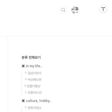
분류 전체보기
▣ in my life..
┗ 일상다반사
┗ 버섯메뉴판
└ 만물지름상
┗ 모퉁이시선
▣ culture, hobby..
┗ 문화야영소