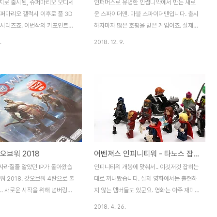
치로 출시된, 슈퍼마리오 오디세
인퍼머스로 유명한 인썸니악에서 만든 새로
슈퍼마리오 갤럭시 이후로 풀 3D
운 스파이더맨. 마블 스파이더맨입니다. 출시
 시리즈죠. 이번작의 키포인트는
하자마자 많은 호평을 받은 게임이죠. 실제
캐피!! 모자 던지기 액션과 그걸
스파이더맨의 움직임과 특징들을 잘 살려서
.
2018. 12. 9.
?)를 주 능력으로 사용하고 있
구현해 냈습니다. 무대는 실제 뉴욕 멘하탄의
어지는 시리즈인데, 이렇게 또 새
실제 모습과 게임내 상상물이 결합되어 있는
지게 만들어내는 것 보면 대단해
곳입니다. 거미줄을 쏘는 방식은 웹슈터를 선
국에서 시작합니다. 항상 수집요소
택했네요. 스파이더맨과 마블의 팬이라면 반
리오 시리즈. 이번엔 파워문입니
가운 얼굴들도 많이 등장합니다. 아.. 스텐리
가 넘는걸로 아는데, 신경 쓰지 않
옹 그립네요. ㅠ_ㅠ 도넛과 커피를 마시는 스
것만 먹으며 플레이해도 스토리 진
파이디나.. 찌질한 모습의 스파이디 역시 만
 없습니다. 3D 안에 반가운
나볼 수 있습니다. 가장 눈에 띄는 장점은 스
까지 게임에 녹여낼 줄 아는 닌텐
파이더맨 특유의 웹스윙을 정말 잘 표현해 냈
갓오브워 2018
어벤져스 인피니티워 - 타노스 잡으러 가즈아~!!
이호를 복원해서 쿠파를 찾아 나서
다는겁니다. 어렵지도 않고 스피디함을 살려
다양한 맵이 준비되어 있고, 맵 마
서, 실제 도시 곳곳을 누비는 느낌이 매우 좋
 사라질줄 알았던 IP가 돌아왔습
인피니티워 개봉에 맞춰서.. 이것저것 잡히는
역시 확실해서 여행의 재미가 있습
습니다. 그냥 이동만 해도 재미있어요. ^^ 생
워 2018. 갓오브워 4탄으로 불
대로 꺼내봤습니다. 실제 영화에서는 출현하
 ..
텀이나 어벤져스 타워..
.. 새로운 시작을 위해 넘버링을
지 않는 멤버들도 있군요. 영화는 아주 재미
네요. 이 녀석을 기점으로 또 3
있게 봤습니다. 단지 보고난 이후에 멍해진달
2018. 4. 26.
질 예정이라고 합니다. 산타모니
까요.. 마음을 가다듬을 시간이 필요하네요.