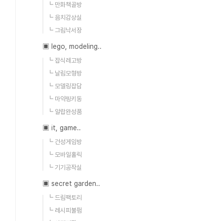
┗ 만화책골방
┗ 음치감상실
┗ 그림낙서장
▣ lego, modeling..
┗ 잡식레고방
┗ 날림모형방
┗ 모델링잡담
┗ 마약핑키동
┗ 알랍완성품
▣ it, game..
┗ 건성게임방
┗ 모바일홀릭
┗ 기기공작실
▣ secret garden..
┗ 드림팩토리
┗ 레시피불펌