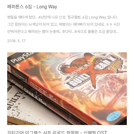
페퍼톤스 6집 - Long Way
팬들을 애타게 했던.. 4년만에 나온 신보. 정규앨범. 6집 Long Way 입니다.
그간 장원이는 뇌섹남이 되어 있고, 재평이는 애아빠가 되어 있네요. ㅎㅎ 사진
안찍어준다고 째려보는 햄이 눈총에.. 후다닥.. 8곡으로 볼륨은 조금 줄었네요.
2번 트랙 '카우보이의 바다'는 TV 프로그램을 통해 먼저 공개되었죠. 체육관을
2018. 5. 17.
빌려서 녹음하다니.. 참 재미있는 애들이에요. ㅋ CD와 북클릿이 따로 나옵니
다. 장원이와 재평이. 앨범 트레이 뒷면이 예쁘게 나왔네요. 개인적으로는 이진
아가 부른 '할머니와 낡은 로케트'가 좋았습니다. 펩톤도 정말 노래가 많이 늘긴
했으나.. 역시 여자 보컬이랑 어울리는 곡들을 잘 만들어요. ^^ 앨범 내고 바로
콘서트도 예정되어 있죠? 네.. 재평존으로 예매해드리고.. 안식을 얻었..
길티기어 이그젝스 샤프 리로드 한정판 - 신해철 OST