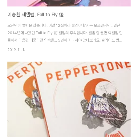
이승환 새앨범, Fall to Fly 後
오랜만에 앨범을 샀습니다. 이걸 12집이라 불러야 할지는 모르겠지만.. 일단
2014년에 나왔던 Fall to Fly 前 앨범의 후속입니다. 앨범 잘 팔면 락앨범 만
들어서 다음편 내준다던 약속을... 5년이 지나서야 만나보네요. 슬라이드 방식.
그마저도.. 락 앨범이 아닙니다. 아니, 락이라고 부를만한 곡도 없네요. 백야가
2019. 11. 1.
그나마.... 그나마..... 해봐야 장사가 안되니까 못하는건 이해하지만, 이왕 약속
했던거 한곡만 찐하게 넣어줬다면 어땠을까..? 하는 아쉬움을 지울수는 없네요.
ㅜ_ㅜ 그 와중에 노래들은 잘 뽑았습니다. 전체적으로 좋네요. 신곡이 많지 않
을 뿐... 올해 30주년을 맞이하는 사람이라니.. 참.. 세월무상. 30주년 공연은
무사히 치뤄졌으면 좋겠네요. 세상이 참 세상같지 않아서... ..