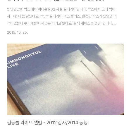
뷁만년만에 박스에서 꺼내본 PS2 시절 길티기어입니다. 박스에서 오래 썩어
서 그런지 좀 낡았네요. ㅜ_ㅜ 길티기어 젝스 플러스. 한정판 박스가 있었던 녀
석이었는데 부피때문에 지금은 버리고 없네요. 흰색 케이스는 OST입니다. 길
티기어 이그젝스 샤프리로드 한정판입니다. 스틸케이스가 많이 낡았네요.
2015. 10. 25.
YBM Sisa.. 정말 꿀같은 한글화를 보여주었었는데 오랜만에 보는 이름이네
요. 역대 한글화 퀄리티가 가장 좋았던 업체 중 하나라고 봐요. PS2 시절을 이
끌던 회사 중 하나죠. 지금은 만나볼 수 없다는게 참 아쉽습니다. ㅜ_ㅜ 이때의
스틸케이스는 케이스 안에 패키지가 통채로 들어가는 형태였네요. 그래서 스틸
케이스가 조금 커요. ^^ 이 녀석이 바로 오늘의 하이라이트. 故 신해철 옹이 작
업한 OST입니다. 신해..
김동률 라이브 앨범 - 2012 감사/2014 동행