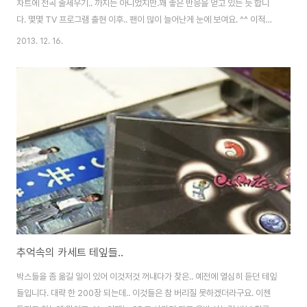
차트에 전곡 줄세우기.. 까지는 아니었지만.꽤 좋은 반응을 얻고 있는 듯 합니
다. 몇몇 TV 프로그램 출현 이후.. 팬이 많이 늘어난게 눈에 보여요. ^^ 이적의
신보는.. 고민한 흔적이 역력히 보이는 앨범이라고 말하고 싶습니다. 패닉. 이적
2013. 12. 16.
과 김진표.. 그들의 여정..이적 3집 - 나무로 만든 노래이적 4집 [사랑], 몽구스
2집. 예전에도 이적과 김진표에 대해 이야기 한 적 있지만.. 그의 음악 인생을
대부분 쫓아왔던 사람으로서. 이번 이적 5집에 느끼는 점은.. '한장의 앨범으로
는 너무 부족했다' 입니다. 10곡의 리스트가 적다는건 결코 아니구요. 이적이라
는 아티스트는.. 보여줄 수 있는 분야가 참 많은 사람입니다. 반항..
추억속의 카세트 테잎들..
박스들을 좀 옮길 일이 있어 이것저것 꺼내다가 찾은.. 예전에 열심히 듣던 테잎
들입니다. 대략 한 200장 되는데.. 이것들은 참 버리질 못하겠더라구요. 이젠