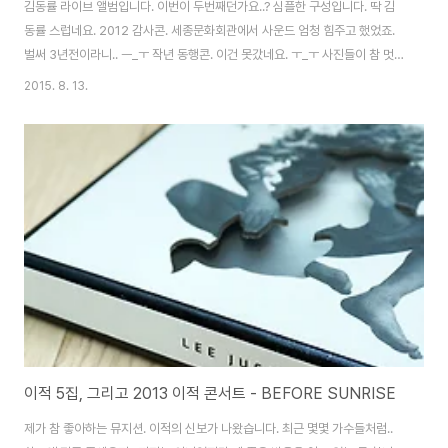
김동률 라이브 앨범입니다. 이번이 두번째던가요..? 심플한 구성입니다. 딱 김
동률 스럽네요. 2012 감사콘. 세종문화회관에서 사운드 엄청 힘주고 했었죠.
벌써 3년전이라니.. ㅡ_ㅜ 작년 동행콘. 이건 못갔네요. ㅜ_ㅜ 사진들이 참 멋
집니다. 사진 이렇게 찍어놓고 라이브 앨범 안낸다규? ㅎㅎㅎ 수록곡 리스트.
2015. 8. 13.
앨범을 찬찬히 살펴보면.. 얼마나 오래 준비했는지 알 수 있습니다. 공연때 음향
도 엄청 신경쓰고.. 사진도 저리 찍고.. 딱 그의 편집증스러운 성격이 잘 나타난
달까요? 최근 라이브 앨범 중 정말 잘 나온 듯 합니다. ^^)b
이적 5집, 그리고 2013 이적 콘서트 - BEFORE SUNRISE
제가 참 좋아하는 뮤지션. 이적의 신보가 나왔습니다. 최근 몇몇 가수들처럼..