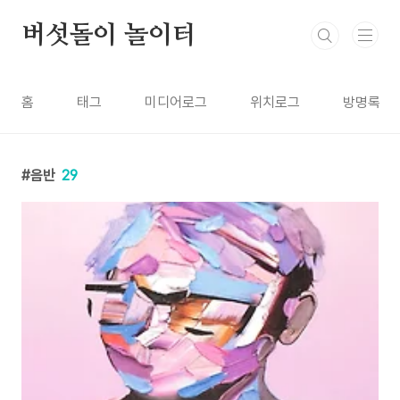
본문 바로가기
버섯돌이 놀이터
홈
태그
미디어로그
위치로그
방명록
음반
29