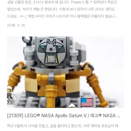
생일 선물로 받은, 21313 병속의 배 입니다. Thank's 햄~* 원작보다 작은건
알았는데.. 차이가 제법 큰 편입니다. 이렇게 보니 원작이 너무 크다는 생각도
드네요. -ㅂ-;; 제법 사이즈 차이가 나는지라 미니 블랙펄은 어울리지 않습니
다. 두 배를 함께 넣어 보았는데, 1. 공간상 넣기도 힘들고 2. 돛대의 높이 조절
2018. 3. 14.
도 해줘야 하고3. 배의 고정이 쉽지 않으며4. 결론적으로 비좁습니다. 개인적
으로는 비추네요. 그냥 단독이 가장 예뻐요. ^^ 빈약한(?) 바다 표현은 개인적
으로 이 제품에서 꼽는 유일한 단점입니다. 이왕 넣어주는거 두배 정도로만 넣
어줬어도 훨씬 나은 모습을 보였을 것 같은데요. 벌크가 있으신 분들은 꼭 보강
하시길 권장합니다. 많은 변형 창작물이 나올 것으로 예상되는 21313 병속..
[21309] LEGO® NASA Apollo Saturn V / 레고® NASA 아폴로 새턴 V
작년 9월에 이 녀석을 만들고, 글을 올리려고 했는데.. 아주 때마침 포토샵이 헤