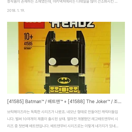
창작품이 존재하는 소재였는데, 아키텍쳐에서는 디테일을 많이 간소화시킨 느
낌이 있습니다. 항상 아키텍쳐 정도의 박스 구성이 딱 좋다고 생각합니다. 오버
2018. 1. 19.
해서 사이즈 키우는 박스들 다 짐이에요. 봉다리는 4개. 언제나처럼의 아키텍
쳐 인스. 베이스부터 시작합니다. Arc de Triomphe가 적혀있는 타일, 반갑
네요. 아마 제 손으로 만든건 에펠탑 이후 처음인 것 같아요. 딱 봐도 기둥이 세
워질 위치가 잡히죠? 점퍼 플레이트가 사용되는게 좀 특이한데.. 이렇게 장식물
이 반스터드 앞으로 나오는 효과를 주게 됩니다. 자칫 단조로워질수 있는 쌓기
방식을 장식 부분..
[41585] Batman™ / 배트맨™ + [41588] The Joker™ / 조커™
브릭헤이즈라는 독특한 시리즈가 나왔죠. 네모난 형태로 만들어진 캐릭터들입
니다. 벌써 10여개의 제품이 출시된 상태. 얼마전 개봉했던 레고배트맨무비 시
리즈 중 첫번째 배트맨입니다. 배트맨무비 시리즈로는 이렇게 네가지가 있네