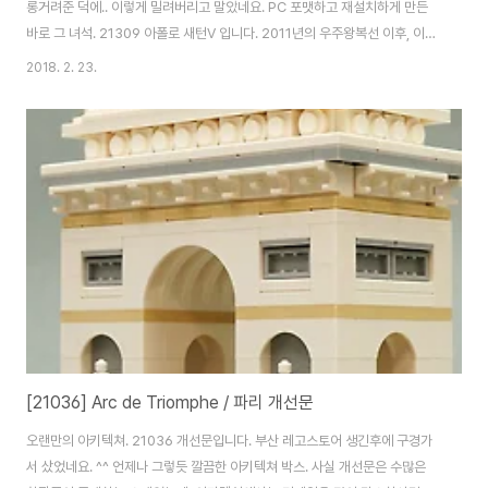
롱거려준 덕에.. 이렇게 밀려버리고 말았네요. PC 포맷하고 재설치하게 만든
바로 그 녀석. 21309 아폴로 새턴V 입니다. 2011년의 우주왕복선 이후, 이렇
다할 스페이스 테마 제품이 없었던 레고에.. 2017년. Ideas의 이름을 빌어 나
2018. 2. 23.
온 놀라운 제품. 그게 바로 21309 NASA 아폴로 새턴V 입니다. 아이디어의
흔치 않은 대형 제품이라는 점과, 아폴로 새턴이라는 주목성 높은 소재라는 것
은 이 제품을 기다리는 사람이 많아지게 만든 이유였죠. 사실 SATURN V 라는
명칭은, 단 한번의 발사를 기념하는 것으로는 부족합니다. 약 8년간 사용되어
온 이름이고, 아폴로 11호 발사까지는 정말 많은 일들이 있었기 때문이..
[21036] Arc de Triomphe / 파리 개선문
오랜만의 아키텍쳐. 21036 개선문입니다. 부산 레고스토어 생긴후에 구경가
서 샀었네요. ^^ 언제나 그렇듯 깔끔한 아키텍쳐 박스. 사실 개선문은 수많은