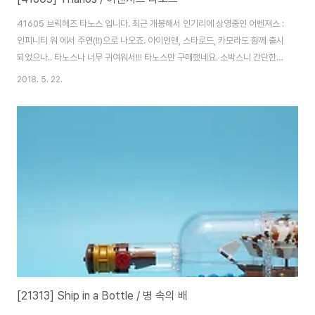
41605 브릭헤즈 타노스 입니다. 최근 개봉해서 인기리에 상영중인 어벤져스 :
인피니티 워 에서 주연(!!)으로 나오죠. 아이언맨, 스타로드, 카모라도 함께 출시
되었으나.. 타노스나 너무 귀여워서!!! 타노스만 구매했네요. 소박스니 간단한
구성. 자, 시작해 봅시다. 오, 조금 다른 조립방식이 나오네요. 팔을 살짝 안쪽으
2018. 5. 22.
로 넣기 위해 스터드 차이를 만들어 주네요. 당연히 모두 프린팅인 브릭헤즈. 사
실 브릭헤즈에 스티커 쓰면 정말 퀄리티 너무 떨어져요. 타노스다보니 보라색
이 주색. 아, 벌써 귀엽네요. 타노스에 저 표정이라니!! ㅋ 팔이 시리즈1의 헐크
와 같은 방식인데 훨씬 자연스럽습니다. 살짝 안쪽으로 넣어준 효과죠. 대망의
인피니티 건틀릿. 프린팅 브릭 수를 줄이기 위해 인피니티 스톤 6개가 한쪽면
에..
[21313] Ship in a Bottle / 병 속의 배