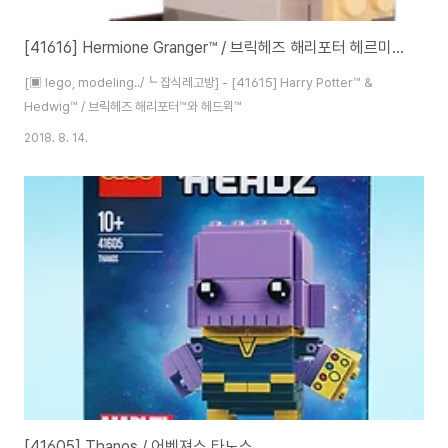
[41616] Hermione Granger™ / 브릭헤즈 해리포터 헤르미온느 그레인저™
[▣ lego, modeling../┗ 잡식레고방] - [41615] Harry Potter™ &
Hedwig™ / 브릭헤즈 해리포터™와 헤드윅™
2018. 8. 14.
[41605] Thanos / 어벤져스 타노스