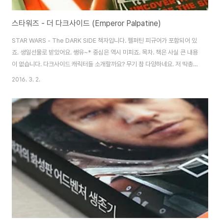
스타워즈 - 더 다크사이드 (Emperor Palpatine)
STAR WARS - The DARK SIDE 책자입니다. 펠퍼틴 피규어가 포함되어 있
죠. 생일선물로 받았어요. 쌩유~* 중심은 역시 미피죠. 목차. 책은 사실 큰 내용
이 없습니다. 다크사이드 캐릭터들 소개랄까요? 무기 참 다양하네요. 저 딱총은
정말.. -ㅂ-;; 다스베이더의 변천사(?)도 있구요. 재미있는 표현도 있네요. 행성
2016. 3. 2.
들. 실려 있는 미피들에 대해서도 목록이 나와 있네요. 근데 어느 제품에 들어
있는지는 없는.. -ㅂ-;; 참 묘한 책이랄까요... ;;; 책에 포함된 펠퍼틴 미니피규어
입니다. 사실 다크사이드에 큰 관심은 없어서 처음 만나보네요. ㅎ 요렇게 두면
어울리려나요? ㅎㅎ