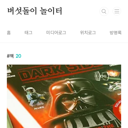
본문 바로가기
버섯돌이 놀이터
홈
태그
미디어로그
위치로그
방명록
책
20