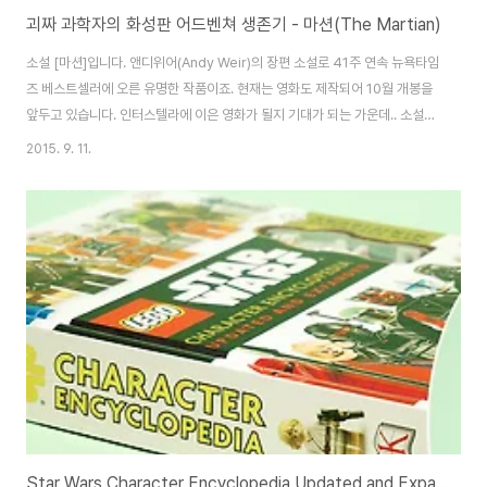
괴짜 과학자의 화성판 어드벤쳐 생존기 - 마션(The Martian)
소설 [마션]입니다. 앤디위어(Andy Weir)의 장편 소설로 41주 연속 뉴욕타임
즈 베스트셀러에 오른 유명한 작품이죠. 현재는 영화도 제작되어 10월 개봉을
앞두고 있습니다. 인터스텔라에 이은 영화가 될지 기대가 되는 가운데.. 소설까
지 접해보게 되었네요. 사실 소설(특히 장편은)을 잘 읽는 편이 아닌데, 지인들
2015. 9. 11.
의 극찬에 힘입어 읽기 시작했습니다. 모종의 이유로 시간을 떼울게 필요하기
도 했구요. ^^; 일주일여에 걸쳐 읽어내려간 소설 마션은.. 결론만 이야기하자
면 아주 재미있습니다. 정말 '괴짜 과학자'라는 표현이 잘 어울리는 마크의 생존
기를 이야기하고 있죠. 시작하는 문구부터 아주 상콤(?)한데다가.. NASA가 등
장한 후부터는 정말 흥미진진하게 이야기가 펼쳐집니다. 소설 잘 못읽는 제가
재미있게 ..
Star Wars Character Encyclopedia Updated and Expanded - White BobaFett Minifig.