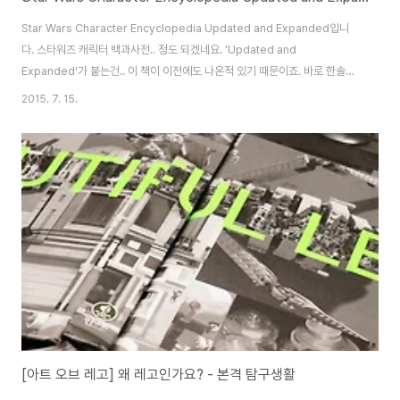
Star Wars Character Encyclopedia Updated and Expanded입니
다. 스타워즈 캐릭터 백과사전.. 정도 되겠네요. 'Updated and
Expanded'가 붙는건.. 이 책이 이전에도 나온적 있기 때문이죠. 바로 한솔로
메달버전으로 유명한.. 2011년에 출판된 이 녀석이죠. 2015년판으로 업데이
2015. 7. 15.
트 된 버전이 바로 오늘 보고자 하는 제품. 사실 레고 스타워즈 라이센스가 10
년 연장계약을 체결하기도 했고,레고 라이센스 제품군의 중심이라 봐도 무방하
기 때문에.. 2011년 이후 나온 미니피규어의 수도 상당한게 사실입니다. 이 책
은 바로 그런 내용을 추가한 [업데이트 확장판]정도 되겠네요. ^^ 이런류의 책
들이 다 그러하듯.. 상당한 두께를 자랑합니다. 사실 책보다는 미니..
[아트 오브 레고] 왜 레고인가요? - 본격 탐구생활