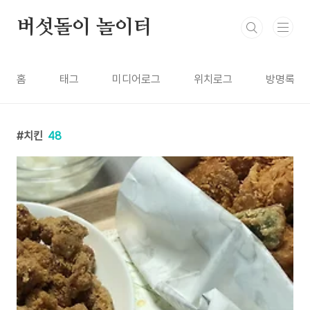
본문 바로가기
버섯돌이 놀이터
홈
태그
미디어로그
위치로그
방명록
치킨
48