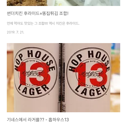
썬더치킨 후라이드+똥집튀김 조합!
언제 먹어도 맛있는 그 조합!!!! 역시 치킨은 후라이드.
2019. 7. 21.
기네스에서 라거를?? - 홉하우스13