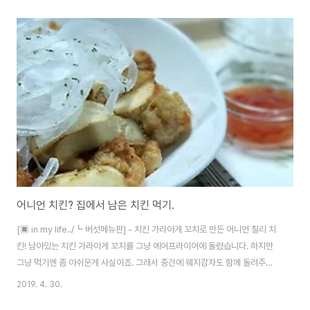
마트에도 안내가 있더라구요. 롯데마트에 주차하고, 신세계에 가서 점심을 먹
었습니다. 스시Z라는 회전초밥집이었는데, 맛은 괜찮았는데 가격 불균형이 좀
심합니다. 먹을만하다 싶은건 접시당 4,000~10,000 이상 수준. 보통 저가
접시와 고가 접시의 밸런스가 좀 있어야 하는데, 여긴 저렴한 접시에 롤 제외하
면 먹을게 없습니다. 사진의 두 접시가 아마 4~6,000원 수준이었을거에요.
마지막으로, 소..
어니언 치킨? 집에서 남은 치킨 먹기.
[▣ in my life../┗ 버섯메뉴판] - 치킨 가라아게 꼬치로 만든 어니언 칠리 치
킨! 남아있는 치킨 가라아게 꼬치를 그냥 에어프라이어에 돌렸습니다. 하지만
그냥 먹기엔 좀 아쉬운게 사실이죠. 그래서 중간에 웨지감자도 함께 돌려주고,
양파 슬라이스를 더해주었습니다. 같이 먹으면 아주 괜찮아요. ^^
2019. 4. 30.