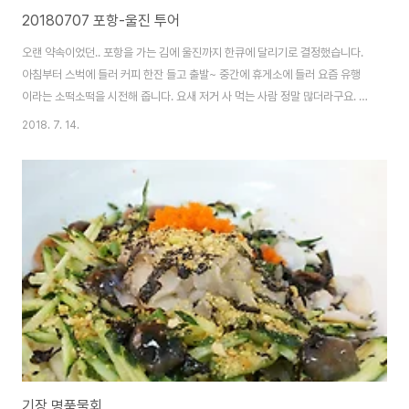
20180707 포항-울진 투어
오랜 약속이었던.. 포항을 가는 김에 울진까지 한큐에 달리기로 결정했습니다.
아침부터 스벅에 들러 커피 한잔 들고 출발~ 중간에 휴게소에 들러 요즘 유행
이라는 소떡소떡을 시전해 줍니다. 요새 저거 사 먹는 사람 정말 많더라구요. ㅋ
포항에서 도착한 마라도 횟집. 사실 회보다 물회가 유명한 집입니다. 보이시죠?
2018. 7. 14.
'최강 달인의 집' 주차는 바로 건너편 공영 주차장에 하세요. 가게앞은 주차 하
기도 힘들고 뺄때도 고생합니다. [▣ in my life../┗ 버섯메뉴판] - 포항 마라
도 횟집 - 최강달인 물회! 무려 6년여만에 왔습니다. 여전히 푸짐하네요. 가격
은 2,000원 올라서 22,000원. 전에는 순서대로 나왔는데.. 사람이 더 많아졌
나봅니다. 한방에 매운탕까지 나오네요. 여긴 물회 먹으면 매운탕이 기본..
기장 명품물회