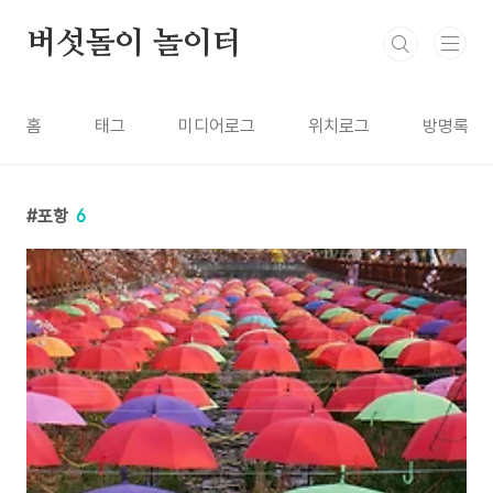
본문 바로가기
버섯돌이 놀이터
홈
태그
미디어로그
위치로그
방명록
포항
6