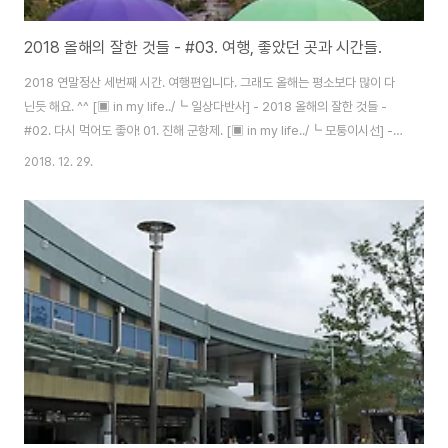
2018 올해의 잘한 것들 - #03. 여행, 좋았던 곳과 시간들.
2018 연말정산 세번째 시간. 여행편입니다. 그래도 올해는 평소보다 많이 다
닌듯 해요. ^^ [▣ in my life../┗ 일상다반사] - 2018 올해의 잘한 것들 -
#02. 다시 먹어도 좋아! 01. 진해 군항제. [▣ in my life../┗ 모퉁이시선] -
진해 군항제 2018 전날 돌아보기. 한번쯤은 꼭 가보고 싶었던, 진해 군항제. 어
2018. 12. 29.
찌 시간이 잘 맞아 하루 먼저 가볼 수 있었는데.. 인파를 뚫고 다시 갈까 하면 의
문의 붙더라도.. 한번은 가볼만한, 아주 괜찮은 경험이었어요. ^^ 02. 리버힐즈
캠핑 [▣ in my life../┗ 모퉁이시선] - 가자 가자~ 캠핑 가자! 어느덧 일년에
한번 가는 행사가 된 듯한.. 봄맞이 캠핑, 처음으로 2박3일 코스. 아주 좋았던
시간이었어요. 0..