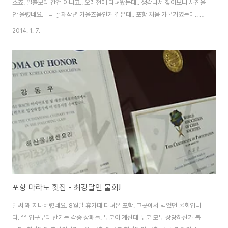
소죠. 일출보러 간건 아니고.. 오래전에 다녀왔는데.. 생각나서 찾아보니 사진을
안 올렸네요. -ㅂ-;; 재작년 가을즈음인거 같은데.. 포항 처음 가본거였는데.. 건
망증이.. 이거시 늘금인가.. ㅜ_ㅜ 엄청나게 멋들어진 곳은 아니지만.. 무언가
2014. 1. 7.
내려놓고 바라보기 좋은 장소이긴 하더군요. ^^ 호미곶의 명소. 참고로 바다 앞
쪽 광장은 완벽한 관광단지로 조성되어 있습니다. 전 저 손이 하나인줄 알았는
데.. 육지에 하나 바다에 하나.. 마주보는거더라구요. ^^ 주위에 별 다른 볼거리
는 없지만..시원한 바다를 바라보는 것만으로도 가치는 충분한 장소인 것 같습
니다.
포항 마라도 횟집 - 최강달인 물회!
벌써 꽤 지나버렸네요. 8월말 휴가때 다녀온 포함. 그곳에서 먹었던 물회입니
다. ^^ 입구부터 반기는 각종 상패들. 두분이 계신데 두분 모두 상당하신가 봅