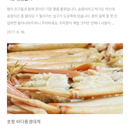
햄이 친구들과 함께 찾아간 기장 명품 물회입니다. 송정이라고 하기도 하는데
송정치곤 좀 멀어요 ㅋ 들어가는 입구가 도로쪽에 있습니다. 괜히 골목 잘 못 진
입하면 돌아나와야 하니 주의하세요. 주차장이 제법 크지만 언제나 사람이 붐
비기 때문에 웨이팅은 기본이라고 생각하셔도 무방합니다. 대신 음식은 빨리
2017. 8. 18.
나와요. 명품물회는 엄청 큰 그릇에 나오고 따로 육수를 부어 먹도록 되어 있습
니다. 유명한 물회집은 대부분 이렇게 하죠. 이름과 가격에 비해서는 내용물이
아쉬웠습니다. 해산물도 그리 많지 않고, 오이와 야채만 가득하더군요. 저야 오
이를 좋아하니 쏘쏘~ 육수는 전형적으로 자극적인 맛입니다. 살짝 매운맛이 가
미되어 있어서 알싸한거 좋아하는 분들에게 좋을 듯 해요. 개인적으로는 포항
에서 먹은 물회가 그리워지는 날이..
포항 바다풍경대게