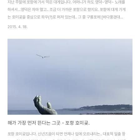
지난 주말에 포항에 가서 먹은 대게입니다. 어머니가 하도 영덕~영덕~ 노래를
하셔서...영덕은 차마 멀고.. 조금 더 가까운 포항으로 했지요. 포항에 대게 가게
는 호미곶을 중심으로 좌우(?)로 퍼져 있는데.. 그 중 구룡포에 [바다풍경대게]
라는 곳에서 먹었습니다. 대게 맛은 괜찮은 편입니다. 너무 짜지도 않고 적당히
2015. 4. 18.
맛이 있었어요. 10마리를 먹었는데.. 일반 대게 8마리에 박달대게 2마리 구성
으로 받았습니다. 두가지의 크기 차이는 뭐... 어마어마하구요. 다 괜찮았는데
이 밥이 에러. 대게 내장에 쓱쓱 비벼서 먹는 그 밥이 아닌.. 내장 따로 모아서..
적당히 참기름 두르고 밥을 볶아 만든 볶음밥입니다. 당연히 몇마리가 몇인분
이 되든 상관이 없죠. 내장의 맛따윈 전혀 없는 그냥 볶음밥. 영덕에서의 그 ..
해가 가장 먼저 뜬다는 그곳 - 포항 호미곶.
포항 호미곶입니다. 신년즈음이 되면 언제나 입에 오르내리는.. 대표적 일출 장