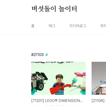
본문 바로가기
버섯돌이 놀이터
홈
태그
미디어로그
위
21103
4
[71201] LEGO® DIMENSIONS™ Back to the Future™ Level Pack / 백투더퓨쳐 레벨팩