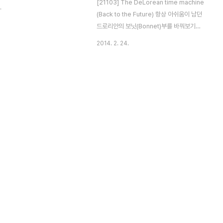
[21103] The DeLorean time machine
.
(Back to the Future) 항상 아쉬움이 남던
드로리안의 보닛(Bonnet)부를 바꿔보기로
했습니다. 벌크통을 보다보니 저 경사 부품이
2014. 2. 24.
나오더라구요. ^^; (8487에 4개나 포함되
어 있죠. ^^) 사실 시행착오가 굉장히 많았습
니다. 전 마스터빌더가 아닌가봐요. ㅜ_ㅜ 여
러번 바꾸고 또 바꿔본 결과.. 이런 녀석이 나
왔죠. 요렇게 보면 참 괜찮게 바꾼듯 합니다.
근데 사실 각도빨, 사진빨이구요..;; 실제로는
좀 아쉬운 부분이 많이 있습니다. 보닛
(Bonnet)에 쓰인 경사 부품이 생각보다 각
도가 높고.. (플레이트 하나만 낮았어도! ㅜ_
ㅜ) 이래저래 맞추다보니 천정 높이가 1플레
이트 높아져서 측면에서 보면 라인에 아쉬움
이 많이 남..