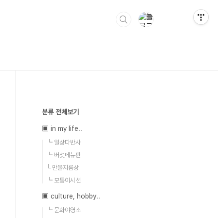
분류 전체보기
▣ in my life..
┗ 일상다반사
┗ 버섯메뉴판
└ 만물지름상
┗ 모퉁이시선
▣ culture, hobby..
┗ 문화야영소