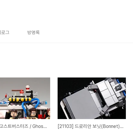
치로그
방명록
[21108] 고스트버스터즈 / Ghostbusters ECTO-1
[21103] 드로리안 보닛(Bonnet) 바꿔보기.