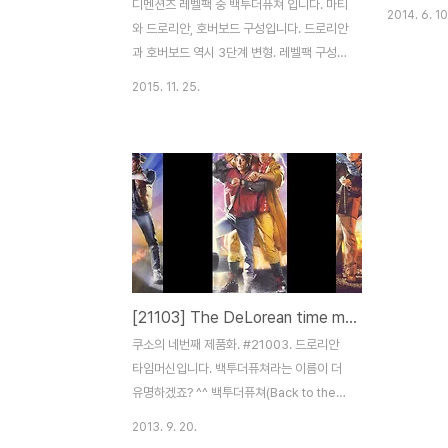
디멘션즈 레벨팩 중 백투더퓨쳐 입니다. 마티
2014. 6. 10
와 드로리안, 호버보드 구성입니다. 드로리안
과 호버보드 역시 3단계 변형. 레벨팩 구성은
볼때마다 한숨이..;; 마티 전용 베이스와 기타
2015. 11. 25.
베이스 두개가 포함됩니다. 마티 피규어입니
다. 기타를 들고 있네요. 피규어 자체는 기존
21103과 동일합니다. 레벨팩의 인스는 이게
다에요. 피규어 만들고 올려라. 끝. 나머진 광
고죠. 역시 기체의 인스는 게임내에서 제공합
니다. 호버보드는 제대로 나와주었네요. 아주
예쁩니다. ^^ 요상한 베이스가 달려 있는데..
역시 B/C 모델을 위한 부품입니다. 드로리안
을 만들어 볼까요? 무려 걸윙도어도 재현되
[21103] The DeLorean time machine (Back to the Future)
어 있습니다. 작지만 귀여워요. 게임내에서
미피가 타고 있는 모습은 더 귀엽습니다. 개
쿠소의 네번째 제품화. #21003. 드로리안
인적으로는 드로리안 만든 후에는 배트포드
타임머신입니다. 백투더퓨쳐라는 이름이 더
잘..
유명하겠죠? ^^ 백투더퓨쳐(Back to the
Future). 아마도 많은 분들의 기억 속에 남아
2013. 9. 20.
있는 영화 중 하나가 아닐까 싶습니다. 1985