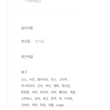
┗ 사진저장고
공지사항
최근글
인기글
최근댓글
태그
소스
사진
음식사진
인스
스티커
미니피규어
간식
부산
영화
장난감
한정판
커피
피규어
미피
별다방
게임
스타벅스
요리
레고
강추
맛
디저트
건프라
추천
맛집
선물
Lego