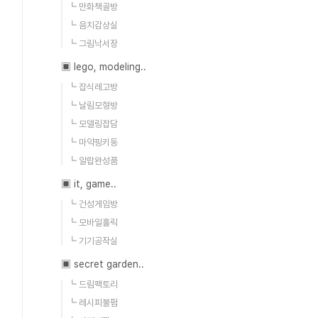
┗ 만화책골방
┗ 음치감상실
┗ 그림낙서장
▣ lego, modeling..
┗ 잡식레고방
┗ 날림모형방
┗ 모델링잡담
┗ 마약핑키동
┗ 알랍완성품
▣ it, game..
┗ 건성게임방
┗ 모바일홀릭
┗ 기기공작실
▣ secret garden..
┗ 드림팩토리
┗ 레시피불펌