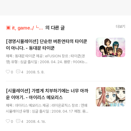
더보기
▣ it, game../┗ 모바일홀릭
의 다른 글
[경영시뮬레이션] 단순한 버튼연타의 타이쿤
이 아니다. - 동대문 타이쿤
글 내용
제목 : 동대문 타이쿤 제공 : eFUSION 장르 : 타이쿤(경
영) 유형 : 싱글 출시일 : 2008. 04. 24. 용량 : 900Kbyt
e 가격 : 3,000\경영 시뮬레이션을 타이쿤이라는 장르내
0
4
2008. 5. 8.
에서 풀어낸 작품. 동대문 타이쿤입니다. #01. 타이쿤과는
다르다! 또한 타이쿤이라는 장르 안에 가두기엔 그 진행 방
식이 기존의 타이쿤들과는 은근히 다른 면을 보이는 부분
[시뮬레이션] 가볍게 치부하기에는 너무 아까
이 많죠. 출시전부터 색다른 요소들이 보여 꽤나 기대를 했
던 게임인데.. 실지 동대문 타이쿤은 경영시뮬레이션을 타
운 이야기. - 아이리스 메모리스
글 내용
이쿤이라는 요소로 풀어낸 작품이라고 할 수 있을 듯 합니
제목 : 아이리스 메모리스 제공 : 라이온로직스 장르 : 연애
다. #02. 3명의 스토리. 동대문 타이쿤은 3명의 주인공을
시뮬레이션 유형 : 싱글 출시일 : 2008. 04. 17 예정. 용량
마련하고 각각의 스토리 라인을 준비해 두었습니다. 사람
: 2230Kbyte 가격 : SKT 미정비인기 장르임에도 불구하
만 바뀔뿐 내용은 똑같은 방식이 아닌, 각각의 방식과 목..
0
4
2008. 4. 16.
고 꾸준하게 연애 시뮬레이션 작품을 내고 있는 라이온 로
직스. 그 최신작인 아이리스 메모리스 입니다. ^^ 아이리스