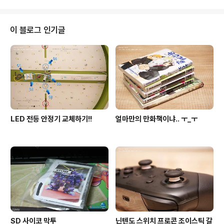
를 보고 사람들은 흔히 말합니다. '미연시'라고. 미소녀 연
애 시뮬레이션이라는 이야기죠. 과거 선풍적인 인기를 끌
었던 일본의 게임 동급생/하급생 시리즈를 필두로 미연시
이 블로그 인기글
는 세상에 있어 그리 환영받는 장르가 아니게 되어버렸습
니다. 연애도 못하는 것들. 실제로는 아무것도 못하는 남자.
세상에서 흔히 오타쿠라 부르는 자들이 대리만족이나 현실
도피를 위해 하는 게임으로 치부되고 말게 되었죠. 과연 이
러한 장..
LED 전등 안정기 교체하기!!
얼마만의 만화책이냐.. ㅜ_ㅜ
SD 사이코 막투
닌텐도 스위치 프로콘 조이스틱 갈