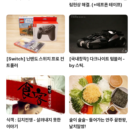
림현상 해결. (+테프론 테이프)
[Switch] 닌텐도 스위치 프로 컨
[국내창작] 다크나이트 텀블러 -
트롤러
by 스틱.
식객 : 김치전쟁 - 살려내지 못한
술이 술술~ 들어가는 안주 끝판왕,
이야기
날치알쌈!