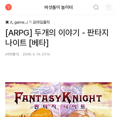
검색하기
버섯돌이 놀이터
티스토리
▣ it, game../┗ 모바일홀릭
[ARPG] 두개의 이야기 - 판타지
나이트 [베타]
[버섯돌이]
2008. 6. 14. 23:16