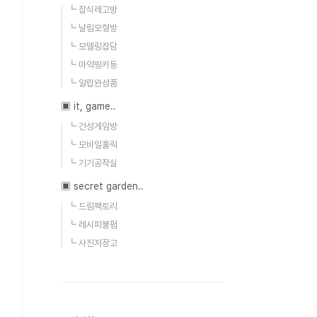
┗ 잡식레고방
┗ 날림모형방
┗ 모델링잡담
┗ 마약핑키동
┗ 알랍완성품
▣ it, game..
┗ 건성게임방
┗ 모바일홀릭
┗ 기기공작실
▣ secret garden..
┗ 드림팩토리
┗ 레시피불펌
┗ 사진저장고