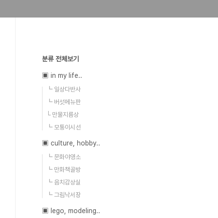
분류 전체보기
▣ in my life..
┗ 일상다반사
┗ 버섯메뉴판
└ 만물지름상
┗ 모퉁이시선
▣ culture, hobby..
┗ 문화야영소
┗ 만화책골방
┗ 음치감상실
┗ 그림낙서장
▣ lego, modeling..