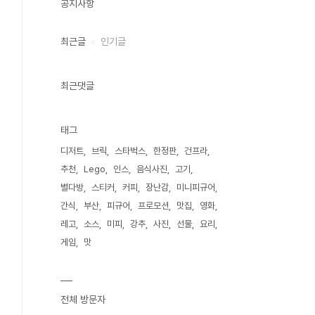
공지사항
최근글
인기글
최근댓글
태그
디저트
브릭
스타벅스
한정판
건프라
추천
Lego
인스
음식사진
고기
별다방
스티커
커피
장난감
미니피규어
간식
부산
피규어
프로모션
맛집
영화
레고
소스
미피
강추
사진
선물
요리
게임
맛
전체 방문자