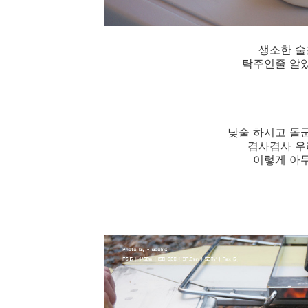
생소한 술
탁주인줄 알았
낮술 하시고 돌
겸사겸사 우
이렇게 아