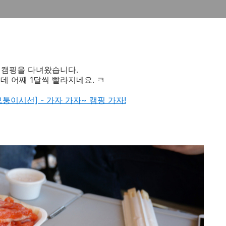
 캠핑을 다녀왔습니다.
데 어째 1달씩 빨라지네요. ㅋ
./┗ 모퉁이시선] - 가자 가자~ 캠핑 가자!