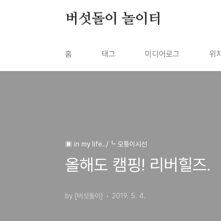
본문 바로가기
버섯돌이 놀이터
홈
태그
미디어로그
위
▣ in my life../┗ 모퉁이시선
올해도 캠핑! 리버힐즈.
by [버섯돌이]
2019. 5. 4.