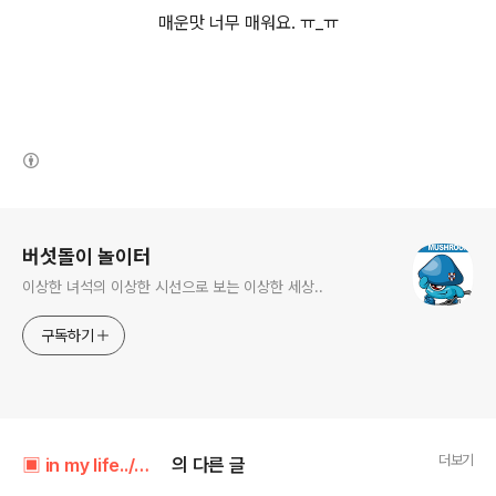
매운맛 너무 매워요. ㅠ_ㅠ
(새창열림)
로그 정보
버섯돌이 놀이터
이상한 녀석의 이상한 시선으로 보는 이상한 세상..
구독하기
더보기
▣ in my life../┗ 버섯메뉴판
의 다른 글