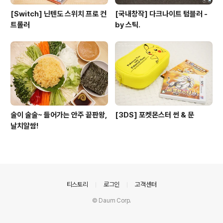
[Switch] 닌텐도 스위치 프로 컨
[국내창작] 다크나이트 텀블러 -
트롤러
by 스틱.
술이 술술~ 들어가는 안주 끝판왕,
[3DS] 포켓몬스터 썬 & 문
날치알쌈!
의안내
티스토리
로그인
고객센터
© Daum Corp.