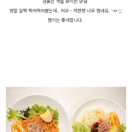
검붉은 색을 보이는 양념.
정말 살짝 찍어먹어봤는데.. 어우~ 저한텐 너무 맵네요. -ㅂ-;;
햄이는 좋아합니다.