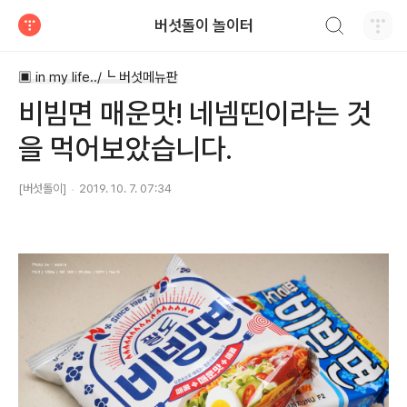
검색하기
버섯돌이 놀이터
티스토리
▣ in my life../┗ 버섯메뉴판
비빔면 매운맛! 네넴띤이라는 것
을 먹어보았습니다.
[버섯돌이]
2019. 10. 7. 07:34