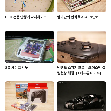
LED 전등 안정기 교체하기!!
얼마만의 만화책이냐.. ㅜ_ㅜ
SD 사이코 막투
닌텐도 스위치 프로콘 조이스틱 갈
림현상 해결. (+테프론 테이프)