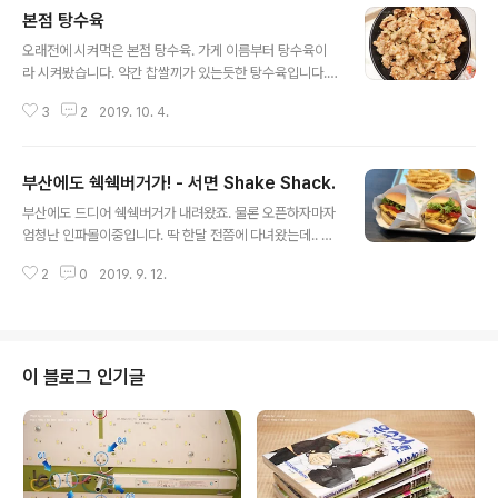
본점 탕수육
글 내용
오래전에 시켜먹은 본점 탕수육. 가게 이름부터 탕수육이
라 시켜봤습니다. 약간 찹쌀끼가 있는듯한 탕수육입니다.
바삭한 일반 탕수육 생각하시면 조금 달라요. 소스에 푹~
3
2
2019. 10. 4.
찍어서.. 맛은 괜찮습니다. 다만, 뭔가 이도저도 아니랄까?
탕수육의 바삭한 맛도 아니고, 그렇다고 꿔바로우 스타일
의 쫀쫀함도 아닌.. 살짝 어중간한 중간 느낌이었습니다. 가
부산에도 쉑쉑버거가! - 서면 Shake Shack.
격도 싼 편이라 보기엔 좀 애매해서, 아마 다시 먹진 않을
글 내용
듯 해요.
부산에도 드디어 쉑쉑버거가 내려왔죠. 물론 오픈하자마자
엄청난 인파몰이중입니다. 딱 한달 전쯤에 다녀왔는데.. 아
침 오픈전에 갔더니 저정도 서 있더라구요. 더울때라 덜하
2
0
2019. 9. 12.
지 않았나 싶은... 덕분에 오픈하자마자 들어갈 수 있었습니
다. 서면 지하철 역에서 가다보면 이렇게 보입니다. Shake
Shack. 딱 30분 기다려서 들어간 것 같아요. ㅎㅎ 주문을
위해 대기하면서 벽에 있는 메뉴판을 볼 수 있습니다. 맥주
도 파네요? 한쪽에는 MD 상품들을 구매할 수도 있습니다.
이 블로그 인기글
드디어 주문!!! 버거메뉴는 저렇습니다. 저희는 기본적인 쉑
버거(Shack Burger) 먹었어요. 들어가서 딱 보이는 내부
는 작다~ 싶은데.. 내부로 굉장히 길게 공간이 들어가 있습
니다. 아주 크지도 작지도 않은 적당한 사이즈 같아요. 물
론..