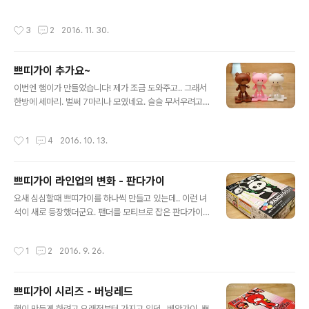
응? 북의 붉은색은 스티커입니다. 부품이 단색이에요. ㅡ_
ㅜ 컬러도 아주 예쁘고 소품도 좋은데.. 이제 너무 많이 나
작성시간
3
2
2016. 11. 30.
오는 느낌이 살짝.. 쿨럭..;;;
쁘띠가이 추가요~
글 내용
이번엔 햄이가 만들었습니다! 제가 조금 도와주고.. 그래서
한방에 세마리. 벌써 7마리나 모였네요. 슬슬 무서우려고
합니다... ... 라고 하는 사이에 두마리가 또 배송왔네요. OT
L..
작성시간
1
4
2016. 10. 13.
쁘띠가이 라인업의 변화 - 판다가이
글 내용
요새 심심할때 쁘띠가이를 하나씩 만들고 있는데.. 이런 녀
석이 새로 등장했더군요. 팬더를 모티브로 잡은 판다가이
입니다. 금형까지 바꾸면서 나온 녀석이죠. 눈 부분은 다양
한 스티커가 제공되고 대나무잎을 들고 있네요. 눈 스티커
작성시간
1
2
2016. 9. 26.
는 햄이가 골랐어요. ^^ 줄줄이 늘어나고 있는 녀석들. 다음
쉬는 날에 나머지 만들기로 했어요. ㅎㅎㅎ
쁘띠가이 시리즈 - 버닝레드
글 내용
햄이 만들게 하려고 오래전부터 가지고 있던.. 베앗가이, 쁘