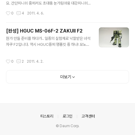
도 Super HCM-Pro 양산형 자쿠와 HCM 사자비 두개
요. 간단피니쉬 중에서도 초대충 눈가림아웅 대강피니쉬로
만큼은 정말 최고거든요. >_
마감했습니다. 가동엔 지장 없으나 특별히 포즈 잡을 이유
작성시간
0
4
2011. 4. 6.
가 없는지라..;; 청소 버전으로 만들었습니다. 나름 중장비
버전이긴 하지만 '컬러가 이쁘니까 넌 빗자루'. 뭐 대강 이
런 설정? -ㅅ-; 빗자루만 일반판에서 뺒어왔습니다. 간단피
[완성] HGUC MS-06F-2 ZAKUⅡ F2
니쉬로 접합선 수정만 대강대강. 잘 안보이는 곳 패스. 어려
글 내용
뭔가 만들 준비를 하다가.. 일종의 실험체로 낙찰받은 녀석
운 곳 패스. 아주 작은 부분 도색. (빗자루 빼면 찾기도 어
자쿠 F2입니다. 역시 HGUC중에 명품킷 중 하나! 모노아
렵..;;) 약간의 에나멜질. 끗. 아, 마감은 반광틱하게 했습니
이는 원래 파고 심고 해줘야 하는데.. 귀차니즘을 이길 수
다. ^^ 빗자루 컬러는 피규어를 참고'만' 했습니다. 이렇게
있는 것은 아무것도 없더라.. 그냥 굴러다니는 구형 돔 하나
보니 또 복장이 아쉽군요. 고토는 메이드 복장을 내놓아라!
작성시간
0
2
2011. 4. 2.
접착. 끗. 원래는 붉은색이어야 하겠지만.. 뭐 제가 언제 설
내놓아라! 그래도 결코 만만한 크기는 아니죠. 1:1 스케일이
정따위 신경 썼나요~ 요즘은 투명이나 은색이 좋더라구요.
다..
=ㅂ=; 데칼은 간소하게. 전부 반다이 별매 습식을 이용했
더보기
습니다. 대부분 UC F2 전용 데칼. 귀차니즘의 결정체. 접
합선 수정도 하지 않은 머신건. -ㅅ- 나름 신경쓴 도색이었
는데 티가 안나네요. 아마 제가 도색했던 녀석중에 가장 티
안나는 녀석일 듯. (사출색 아냐? -_-) 대신 감은 잡았습니
다. ^^ 다리 뒤쪽 작은 접합선은 C형 가공으로 수정했습..
의안내
티스토리
로그인
고객센터
© Daum Corp.