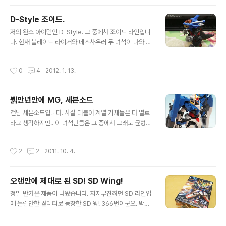
D-Style 조이드.
글 내용
저의 완소 아이템인 D-Style. 그 중에서 조이드 라인입니
다. 현재 블레이드 라이거와 데스사우러 두 녀석이 나와 있
지요. 둘 다 아주 이쁘답니다. ^^ (책상위에 오래 방치했더
니 먼지가.. ㅠ_ㅠ) 특히 블레이드 라이거는 완전 강추 아이
작성시간
0
4
2012. 1. 13.
텝입니다. 색분할이 조금 미진한데도 불구하고 그 귀여움
으로 전혀 티가 나지 않구요. 정말 너무 예쁘게 나왔답니다.
^^ 근데 문제는.. 루리웹에서 한 게시물을 보고 말았어요.
뷁만년만에 MG, 세븐소드
아.. 이런 문화적 충격이란..! 저 두녀석을 잡고 막 흔들어주
글 내용
면.. 요런 녀석이 탄생을!!! 아.. 이런 대박 싱크로
건담 세븐소드입니다. 사실 더블어 계열 기체들은 다 별로
가...!!!!!!!!!!!!!!!!!!!! =ㅂ=!!!!!! 이대로 만들어 버릴까 하는 고
라고 생각하지만.. 이 녀석만큼은 그 중에서 그래도 균형이
민까지 들게 만드는...;;; 뭐 반대쪽은 그냥 두발로 걷는 고양
잡힌 녀석이라 생각했었고.. MG로 나오면 사봐야지.. 했더
이 같아요. -ㅂ-;
랬습니다. 근데 역시나 나오네요. ^^; 킷 자체는 큰 감흥은
작성시간
2
2
2011. 10. 4.
없습니다. 간단 소감이라면.. 1. 헤드 조립 : 음.. 좀 특이하
네? 2. 소체 조립 : 밸런스가 뭐 이따구야! 3. 어깨뽕까지 :
그래도 별론데? -_-; 4. 풀 무장 상태 : 이제 좀 균형이 잡히
오랜만에 제대로 된 SD! SD Wing!
는군. 뭐.. 이런 느낌이었습니다. 일단 조립후 관절강도도
글 내용
좋구요. 자립도 잘 합니다. ^^ 다 만들어 놓고 나니 괜찮네
정말 반가운 제품이 나왔습니다. 지지부진하던 SD 라인업
요. 메탈빌드풍으로 만들어 보고 싶은데 어디서든 데칼이
에 놀랄만한 퀄리티로 등장한 SD 윙! 366번이군요. 박스
나와주길 바랍니다. +_+ 이건 함께 집어온 먹선용 아이템.
는 일반 SD 박스 사이즈에 두께가 조금 있습니다. 보통 U
아.. 정말 귀차니즘 살살 긁어주는 매..
C정도의 박스 두께라 보시면 되겠네요. 뚝딱~ 조립하면 이