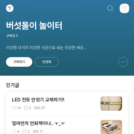
검색하기
티스토리
버섯돌이 놀이터
구독자
1
이상한 녀석의 이상한 시선으로 보는 이상한 세상..
구독하기
방명록
신고하기 레이어
열기
인기글
LED 전등 안정기 교체하기!!
14
2
조회
29
얼마만의 만화책이냐.. ㅜ_ㅜ
4
2
조회
17