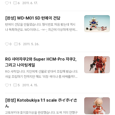
작성시간
1
6
2011. 6. 17.
런 녀석이 등장합니다. 무장도 있을건 다 있습니다. 스탠드
까지 포함이군요! 개인적으로 SD에게는 너무 높은 스탠드
라 생각하지만.. 있는게 어딥니까! 빔라이플, 실드와 날개를
[완성] WD-M01 SD 턴에이 건담
결합하면 이런 무기가 됩니다. 아스트레이 세컨드 생각나
글 내용
는 대형 검이네요. -ㅂ-; 비행모드도 구현됩니다. 뭐 쑥스러
턴에이 건담을 만들었습니다. 형식번호 처음 봤는데 역시
운 자세긴 합니다만.. -ㅂ-; 다만 대가리가 커서 슬픈 건담
나 독특하군요. WD이라니.. -ㅂ-; 최근에 이상하게 턴에이
이라.. 뽀대 안나게 라이플이 푹푹 쳐지곤 합니다. ;;; 방패를
건담이 땡겼었는데.. MG는 집에 없고, 사자니 아깝고.. 뭔
드는 방식도 많이 달라졌습니다. 그냥 손에 끼우거나 팔에
가 그래서.. 생각해보니 굴러다니는 SD가 있더군요. 한때
작성시간
0
5
2011. 5. 26.
구멍이 나..
구하기 어렵던 물건이었는데 어쩌다보니 집에 3대가.. -_
-;; 그래서 후딱 잡아서 만들었습니다. 시간이 없어서 딱 이
틀만에 달려서 만들었더니 엉망진창이네요. 수분필터가 맛
RG 샤아자쿠2와 Super HCM-Pro 자쿠2,
이 가서 물 막 뿜어대고.. 어찌 처리할 시간이 없어서 적당
그리고 나이팅게일
히 마무리했습니다. ㅜ_ㅜ 가슴팍의 십자마크는 MG 특전
글 내용
(?)을 따라해봤습니다. 뭔가 다른 포인트 하나가 필요했거
RG 샤작입니다. 지인에게 선물로 받아서 조립해 봤습니다.
든요. =ㅂ=; 건담 쌍해머. 처음부터 목적이 이거였는지라..
사실 조립하기 전까지만 해도 '외장 색이나 좀 바꿔줄까?'
ㅎㅎ 근데 두개 사슬의 컬러가 다릅니다. 생산년도의 차이
하는 생각이 있었는데.. 만들다 지치고 또 질려서 포기. 이
작성시간
1
5
2011. 4. 15.
일까요? @_@..
녀석은 평생 저렇게 있을 듯. -_-; RG가 영향을 많이 받았
다 보여지는 HCM-Pro 자쿠와 함께.. 대강 세웠더니 삐딱
하지만.. 그냥 보셔도 좀 다른 부분들이 눈에 들어오지 않나
[완성] Kotobukiya 1:1 scale ホイホイさ
싶습니다. 비슷하다 생각했던 프로포션도 조금은 차이가
ん
있어 보이구요. 디테일은 차이가 큰 편이죠. 모든걸 통틀어
글 내용
Super HCM-Pro의 손을 들어주겠습니다. 다른건 몰라
고토부키야 호이호이상을 완성했습니다. 도색 거의 안했구