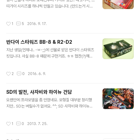
띠가이 시리즈를 하나씩 만들고 있습니다. (만드는거 시러
하는 햄.. ㅜ_ㅜ) 몇개 만들다보니 이제 매뉴얼도 필요 없어
요. 그냥 부품 다 잘라놓고 한번에 만듬. 먹선도 최소화. 눈
작성시간
1
5
2016. 9. 17.
만 그림 ㅋ 세마리째인데.. 만들지는 않는 햄양이 갑자기 꽂
히셔서.. 나머지도 주문했습니다. 뭐 또 새로운 녀석들이 많
이 나왔더라구요. 양산형은 언제 나왔는지.. 못구함. ㅜ_ㅜ
반다이 스타워즈 BB-8 & R2-D2
줄줄히 서 있는 모습을 조만간 구경하게 될 것 같습니다. ㅎ
글 내용
ㅎ
지난 생일(언제냐.. -ㅂ-;;)에 선물로 받은 반다이 스타워즈
킷입니다. 사실 BB-8 때문에 구한거죠. ㅎㅎ 협찬(?)해준
사이드7에 감사. ^^ BB-8은 진작에 만들었지만.. 알투는
이번에 꾸역꾸역 만들었네요. 오랜만에 프라킷 만들려니
작성시간
2
0
2016. 6. 9.
귀찮아서.. ㅋ 순수가조파(응?)로서.. 먹선도 없는 오리지널
그대로입니다. 역시 반다이랄까.. 변태적인 부품 분할로 컬
러 구현을 거의 99% 해내는 모습을 보여줍니다. 놀라울
SD의 발전, 사자비와 하이뉴 건담
정도의 색분할이에요. ㄷㄷㄷ 자립이 안되는 구조인 BB-8
글 내용
은 전용 스탠드 포함이라 자유로운 포징이 가능합니다. 친
오랜만에 프라모델을 좀 만졌네요. 모형질 대부분 정리했
구? 역시 BB-8은 빼꼼~ 이랄까? ㅎㅎ R2-D2 레고와의
지만.. SD는 버릴수가 없어요. ^^; SD 사자비와 하이뉴입
비교. BB-8은 아직 레고가 없네요. ㅡ_ㅜ
니다. 원래 사자비만 만들려고 간건데.. 하이뉴가 벌써 나와
있더군요. ㄷㄷㄷ SD인데도 무려 투톤입니다. 거기에 저
작성시간
1
0
2013. 7. 25.
부품분할이라니.. 윙건담 이후로 SD 정말 많이 발전했습니
다. ^^ 사자비 잘 생겼네요. 그러고보니 사마의 사자비는 버
려야겠네요. -ㅂ-;; 튼실한 하체. 무릎까지.. ㄷㄷㄷ 뭐 이제