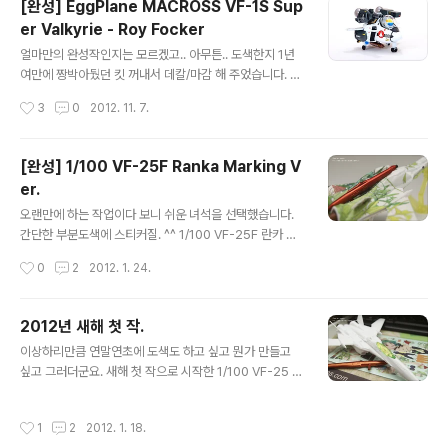
[완성] EggPlane MACROSS VF-1S Sup
도색한다고 해도 마스킹할거리가 거의 없겠어요. -ㅂ-; 완
er Valkyrie - Roy Focker
성했습니다. 저 판넬(?) 사출 모션은 좀 많이 별로네요. -
글 내용
ㅂ-;; 근데 SD 사이즈가 상당히 커졌네요. 윙때야 그냥 길
얼마만의 완성작인지는 모르겠고.. 아무튼.. 도색한지 1년
어졌다... 느낌이었고. 크샤트리야는 워낙 너부데데~ 한 녀
여만에 짱박아뒀던 킷 꺼내서 데칼/마감 해 주었습니다. 그
석이니 그런가보다 했는데.. 사자비 많들어보니 확실히 커
닥 다시 만들고픈 킷은 아니었으나.. 로이포커잖아요~ 프
작성시간
3
0
2012. 11. 7.
졌..
라 끊었더니 그것마저 귀찮고 쉽지 않네요. -ㅂ-;; 게다가
어찌나 부족한 부분들이 많은지.. 역시 레고가 좋아요. -
ㅂ-;;; 사진은 옆굴 사장님 제공입니다. 어찌나 하이라이트
[완성] 1/100 VF-25F Ranka Marking V
를 날려 주셨는지.. 사진이 그냥 허~애요. -ㅁ-;; 요 녀석은
er.
이전 히카루기와 달리 슈퍼팩 포함입니다. 슈퍼팩 컬러는
글 내용
상당히 많은 조합 끝에 탄생했는데.. 마음에 듭니다. 문제
오랜만에 하는 작업이다 보니 쉬운 녀석을 선택했습니다.
는.. 오래되서 뭘 섞었는지 기억이 하나도 안난다는거~ @_
간단한 부분도색에 스티커질. ^^ 1/100 VF-25F 란카 버
@ 마무리 하면서도 그랬지만... 사진으로 보니 참 대충 만
전입니다. 연휴동안 완성하려고 했는데.. 연휴 시작하자마
작성시간
0
2
2012. 1. 24.
들었네요. ;;; 그래도 어쩔 수 없숨돠.. 귀차니즘을 이길건 없
자 끝.. 심심했어효.. -ㅂ-;; 보시다시피 스티커로 도배되는
어요..
킷입니다. 뭐 다른게 필요 없죠. 쉐릴 버전과 란카 버전이
있는데 개인적으로 이쪽이 훨씬 마음에 드는지라.. ^^; 붙어
2012년 새해 첫 작.
있는건 전부 스티커씰입니다. 일반 스티커는 아니고 투명
글 내용
이상하리만큼 연말연초에 도색도 하고 싶고 뭔가 만들고
하고 하늘하늘 거리는 그런 재질이구요. 상판/하판이 대부
싶고 그러더군요. 새해 첫 작으로 시작한 1/100 VF-25 란
분 씰로 도배됩니다. 반다이 스티커 기술은 정말 대단해요.
카기입니다. 부분도색에 먹선 끝났고 이제 데칼(씰)질 남아
-ㅂ-)b 부분도색을 조금 했습니다. 캐노피, 발, 라이플 정
있네요. 아마 설 연휴에 완성될 듯 합니다. 다음 작품도 역
도만.. ^^; 부품 몇개 안되지만 다들 몇겹으로 올리는 컬러
작성시간
1
2
2012. 1. 18.
시 진행중인데.. 그넘도 비행기네요. -ㅂ-;;
인지라.. 조금 귀찮긴 했어요. -ㅂ-; 라이플 컬러는 신경을..