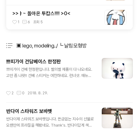
>>ㅑ~ 돌아온 투캅스!!!! >0<
1
6
조회
5
▣ lego, modeling../┗ 날림모형방
분류 전체보기
주요 글 목록
쁘띠가이 건담베이스 한정판
글 내용
쁘띠가이 건베 한정판입니다. 별의별 제품이 다 나오네요.
고만 좀 나왓!! 건베 스티커는 여전하네요. 런너샷. 매뉴얼
따윈 필요 없습니다. 안본지 오래됐어요. 쁘띠가이만 17마
리째인가.. 그런데 무슨 매뉴얼이 필요하겠어요. -ㅂ-;; 건
작성시간
2
0
2018. 8. 29.
베 마크가 있는 스티커. 눈만 칠해줍니다. 쁘띠가이에 이정
도면 충분하잖아요? ㅎㅎ 뚝딱 만들고~ 스티커에 베이스
까지 완성. 귀욤귀욤합니다. 마무리는 저희집 쁘띠가이 시
반다이 스타워즈 보바펫
그니쳐 포즈로.
글 내용
반다이제 스타워즈 보바펫입니다. 뜬금없는 지수의 선물로
오랜만에 프라질을 해봤네요. Thank's. 반다이답게 색분
할 멋지게 해놨고.. 완성후 모습도 좋습니다. 단지 프라질에
손 놓은지 오래되어 매우매우 어색했다는 것만 빼고. ㅎ 앞