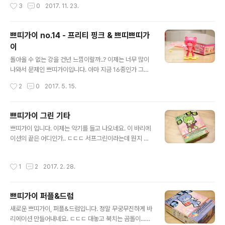
작성시간
3
0
2017. 11. 23.
에는 레고 보바펫 미피입니다. 헬멧 안테나 찾아야 하는데
어디있는지 모르겠어요. @_@ 습식도 귀찮아서 가볍게 스
티커 붙였습니다. -ㅂ-;;; 보바펫은 좀 까지고 해야 제맛인
쁘띠가이 no.14 - 프리티 핑크 & 쁘띠쁘띠가
데.. 먹선이고 치핑이고 웨더링이고.. 뭐 장비가 있어야 하
이
죠. ㅋㅋㅋㅋ 그냥 뚝딱 완성으로 끝. 훗. 그대로 장식장에
글 내용
들어갔습니다. 장식장에 두면 이쁠것 같다며 보내준거니
돌아올 수 없는 강을 건넌 느낌이랄까..? 이제는 너무 많이
넣어둬야죠. ㅎㅎ
나와서 문제인 쁘띠가이입니다. 아마 지금 16종인가 그렇
죠? ㄷㄷㄷ 이번 녀석은 프리티 핑크. 쁘띠가이가 쁘띠쁘띠
작성시간
2
0
2017. 5. 15.
가이라는 더 작은 곰을 들고 있습니다. 베앗가이 - 쁘띠가
이 - 쁘띠쁘띠가이 로 이어지네요. ㄷㄷㄷ
쁘띠가이 그린 기타
글 내용
쁘띠가이 입니다. 이제는 악기를 들고 나오네요. 이 바리에
이션의 끝은 어디인가.. ㄷㄷㄷ 서프그린이라는데 뭔지 모
르겠고, 기타를 들고 있습니다. 이제는 다 외워버린 런너들.
드럼과 함께. 아마 다른 녀석들도 더 나오겠죠. -ㅂ- 이제
작성시간
1
2
2017. 2. 28.
몇마리인지 세는 것도 포기했습니다. ㅋ 아직도 안만든게
3개 더 있다는건 비밀~
쁘띠가이 퍼플&드럼
글 내용
새로운 쁘띠가이, 퍼플&드럼입니다. 정말 무궁무진하게 바
리에이션 만들어내네요. ㄷㄷㄷ 대놓고 북치는 곰돌이...