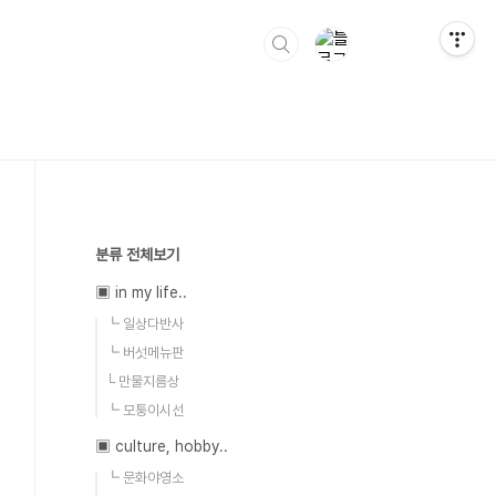
분류 전체보기
▣ in my life..
┗ 일상다반사
┗ 버섯메뉴판
└ 만물지름상
┗ 모퉁이시선
▣ culture, hobby..
┗ 문화야영소