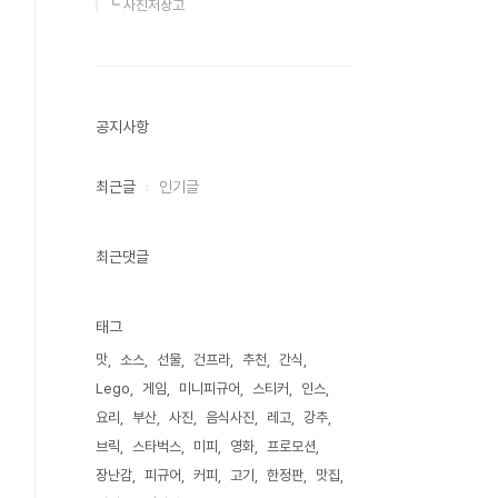
┗ 사진저장고
공지사항
최근글
인기글
최근댓글
태그
맛
소스
선물
건프라
추천
간식
Lego
게임
미니피규어
스티커
인스
요리
부산
사진
음식사진
레고
강추
브릭
스타벅스
미피
영화
프로모션
장난감
피규어
커피
고기
한정판
맛집