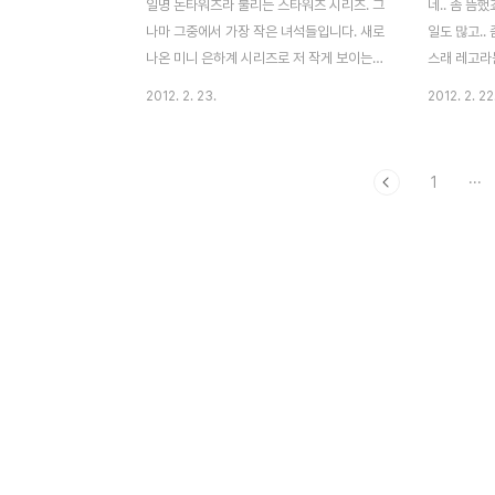
일명 돈타워즈라 불리는 스타워즈 시리즈. 그
네.. 좀 뜸
나마 그중에서 가장 작은 녀석들입니다. 새로
일도 많고..
나온 미니 은하계 시리즈로 저 작게 보이는
스래 레고라는
행성모형 안에 브릭이 들어 있습니다. 구성은
직은 작고 
2012. 2. 23.
2012. 2. 22
피규어 1개 + 기체 1대. 귀한 피규어들을 저
모듈러도 땡
렴하게 구하는 경우도 생기고 작게나마 구현
만.. 허벅지
된 기체들을 전시하는 효과도 탁월한 시리즈
난하니까효.
1
···
입니다. ^^ 사실.. 하나 선물 받았는데.. 정신
크리에이터 
차리고 나니 3개가 되어 있더군요. 니네 불었
러가지 킷을
니? -ㅂ-;; 9674. 나부 스타파이터. 9675.
다. 이것저
세불바&포드레이서 9676. 타이 인터셉터.
울리죠. ^^
그리고 데스스타.. ㄷㄷ 나부 스타파이터. 붉
녀석을 과연
은색 파일럿 피규어가 참 이쁘죠. ^^ 뽀인뜨
리송하지만 뭐
는 저 고글!! 것두 하나 더 들어있답니다. ㅎㅎ
렇게 세가지를
노~란색 스타파이터. 포인트만 잘 살려 놓았
어서 다른 
습니다. 이렇게 행성과 함께 ..
ㅎㅎ 뚜껑 열