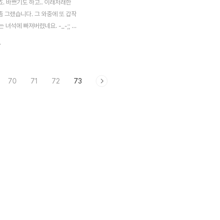
했죠. 바쁘기도 하고.. 이래저래한
 좀 그랬습니다. 그 와중에 또 갑작
 녀석에 빠져버렸네요. -_-;; 아
귀여운 녀석들만 만지는 중입니다.
.
기고.. 궁극의 트레인도 땡기지
 꼬집어가며 참는 중입니다. 전 가
 ㅠ_ㅠ 크리에이터 시리즈네요.
70
71
72
73
시리즈는 하나의 브릭세트로 여
 만들어 낼 수 있는 시리즈입니
것 만들어보기 좋아하는 분들께 어
 요 녀석은 미니굴착기.. 라네요. 이
 굴착기라 불러야 하는지는 좀 아
 이쁘면 다 용서됩니다. ^^; 이
 만들 수 있어요. 견인차 만들
미니 차량 달아놔도 재미있겠네요.
고 부품 확인! 근데 오잉?..