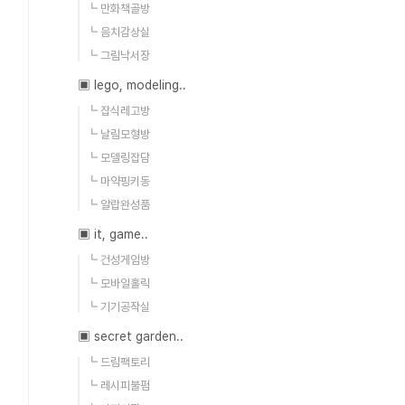
┗ 만화책골방
┗ 음치감상실
┗ 그림낙서장
▣ lego, modeling..
┗ 잡식레고방
┗ 날림모형방
┗ 모델링잡담
┗ 마약핑키동
┗ 알랍완성품
▣ it, game..
┗ 건성게임방
┗ 모바일홀릭
┗ 기기공작실
▣ secret garden..
┗ 드림팩토리
┗ 레시피불펌