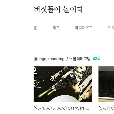
본문 바로가기
버섯돌이 놀이터
홈
태그
미디어로그
위
▣ lego, modeling../┗ 잡식레고방
434
[9674, 9675, 9676] StarWars 미니 은하계 시리즈 1.
[5761] 