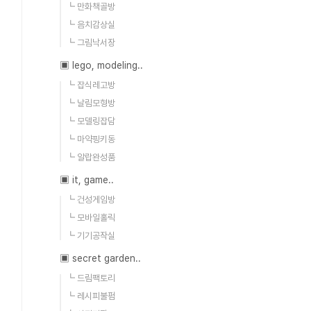
┗ 만화책골방
┗ 음치감상실
┗ 그림낙서장
▣ lego, modeling..
┗ 잡식레고방
┗ 날림모형방
┗ 모델링잡담
┗ 마약핑키동
┗ 알랍완성품
▣ it, game..
┗ 건성게임방
┗ 모바일홀릭
┗ 기기공작실
▣ secret garden..
┗ 드림팩토리
┗ 레시피불펌