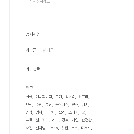
┗ 사진저장고
공지사항
최근글
인기글
최근댓글
태그
선물
미니피규어
고기
장난감
건프라
브릭
추천
부산
음식사진
인스
미피
간식
영화
피규어
요리
스티커
맛
프로모션
커피
레고
강추
게임
한정판
사진
별다방
Lego
맛집
소스
디저트