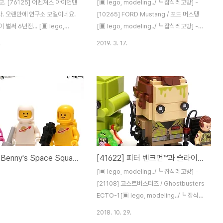
. [76125] 어벤져스 아이언맨
[▣ lego, modeling../┗ 잡식레고방] -
. 오랜만에 연구소 모델이네요.
[10265] FORD Mustang / 포드 머스탱
벌써 6년전... [▣ lego,
[▣ lego, modeling../┗ 잡식레고방] -
../┗ 잡식레고방] - [76007] 아
[41999] LEGO Technic 4x4 Crawler
.
2019. 3. 17.
리부 멘션 공격 아이언맨을 보내
Exclusive Edition, 시동을 걸어볼까요?
는지.. (마지막으로 빼먹으려는건
10265 포드 머스탱을 만들고 나서 장식장에
 듬뿍 넣어주었습니다. 그동안 다
넣었더니, 마침 바로 아래칸에 있던 크롤러랑
크1과 마크5까지! 4개의 봉다리
컬러가 매우 유사하더라구요. 그래서 오랜만
있습니다. 인스 두권과 스티커.
에 41999를 꺼내봤습니다. 참 저에겐 추억
리부맨션 생각나는 구성이네요
이 많은 제품이에요. 다시 봐도 참 반갑고 멋
맨 Mk.50입니다. 토니의 얼굴
진 제품이에요. 602번. 오랜만에 보네요. ㅎ
미있네요. 아웃라이더. 아웃라이
ㅎ 전세계 2만대 한정의 힘은 저기에 담겨 있
 들어 있습니다. 더미도 말리부맨
죠. 참고로 타이어는 원래 타이어가 아닙니
[70841] Benny's Space Squad / 베니의 우주 전대
[41622] 피터 벤크먼™과 슬라이머™
 등장이네요. 조금 다른데, 개인
다. 제가 RC용 타이어로 바꿔주었었죠. [▣
007 버전이 더 좋습니다. 아이
lego, modeling../┗ 잡..
[▣ lego, modeling../┗ 잡식레고방] -
 거치대? 부분을 하나 만..
[21108] 고스트버스터즈 / Ghostbusters
ECTO-1[▣ lego, modeling../┗ 잡식레
고방] - [75827] Firehouse
2018. 10. 29.
Headquarters / 고스트 버스터즈 소방본