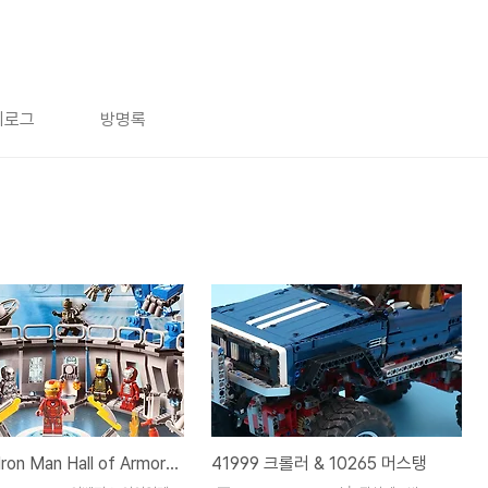
치로그
방명록
[76125] Iron Man Hall of Armor / 어벤져스 아이언맨 연구소
41999 크롤러 & 10265 머스탱