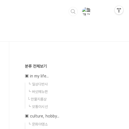
분류 전체보기
▣ in my life..
┗ 일상다반사
┗ 버섯메뉴판
└ 만물지름상
┗ 모퉁이시선
▣ culture, hobby..
┗ 문화야영소