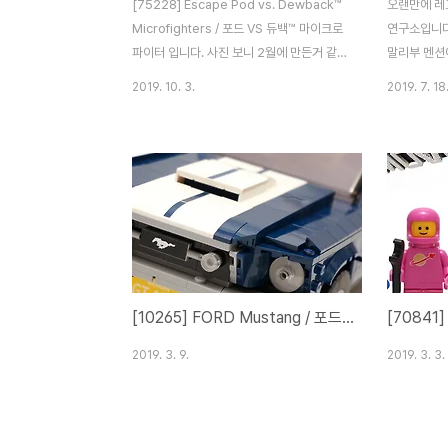
[75228] Escape Pod vs. Dewback™
오랜만에 레고
Microfighters / 포드 VS 듀백™ 마이크로
연구소입니다
파이터 입니다. 사진 보니 2월에 만든거 같은
말리부 멘션이 
데.. 아직도 안 올렸군요. -ㅂ-;; 마이크로 파
modeling
2019. 10. 3.
2019. 7. 18
이터즈가 기체 중심으로 가다가, 약간 방향을
이언맨 : 말
틀어 나온 녀석인데, 듀백이 나온다는 것만으
는게 아쉬웠
로도 주목을 받았죠. ^^ 봉다리는 2개. 역시
지..)미피를
마파 답습니다. 기체가 둘이라고 매뉴얼도
넘어갔던 마
둘. R2-D2와 CP3 탈출선을 만들어 줍니다.
로 구성되어 
이미 스타워즈 카테고리 내에서는 수없이 재
스티커도 말
활용된 녀석이죠. 화려한 부스터까지 하면 완
ㅋㅋㅋ 아이언
성. R2를 태우는게 조금 억지스럽긴 한데, 그
프린팅이 재
래도 나름 귀엽게 나왔습니다. 탈출포트 자체
더는 2개가
[10265] FORD Mustang / 포드 머스탱
가 둥그런 모양새라 딱히 마이크로 파이터즈
션 이후 처음
로 뽑아낼 포인트가 잘 없죠. 두 인기 마스코
적으로는 76
2019. 3. 9.
2019. 3. 3.
트가 함께 하는 장면..
언맨 보관대?