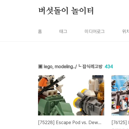
본문 바로가기
버섯돌이 놀이터
홈
태그
미디어로그
위
▣ lego, modeling../┗ 잡식레고방
434
[75228] Escape Pod vs. Dewback™ Microfighters / 포드 VS 듀백™ 마이크로파이터