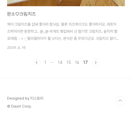
완소♡크림치즈
젝아 크림치즈를 겁눼 좋아라 합뉘답. 물론 치즈케이크도 좋아하지요. 레몬치
즈케익이면 환장하고.. @_@ 바게트 빵집에서 산 딸기맛 크림치즈. 솔직히 별
로에염. -ㅅ-; 필라델피아가 훨 낫다는. 욘석은 좀 무르더군요. 크림치즈 딸기
맛은 맛이 매우 순해서.. 어린이나 신맛(?)에 약하신 분들에게 접근성이 좋습니
2009. 6. 19.
다. 전.. 자극적인게 좋아요. (응?) 가장 즐겨먹는 필라델피아 파인맛. >_< 저렇
게 바게트에 발라 먹는걸 좋아합니다. (바게트는 호두가 진리!) 입맛 없을때도
1
···
14
15
16
17
좋고, 출출할때 간식으로도 좋고~ 빵에 발라먹어도, 비스켓에 발라 먹어도~ 그
냥 퍼먹어도(응?) 좋고~ 갑자기.. 레몬치즈케익이 무쟈게 땡기네요. 아.. 이넘의
동네엔 투썸 없는데.. ㅠ_ㅠ
Designed by 티스토리
© Daum Corp.