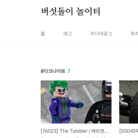
본문 바로가기
버섯돌이 놀이터
홈
태그
미디어로그
위
다크나이트
7
[76023] The Tumbler / 배트맨™ 텀블러