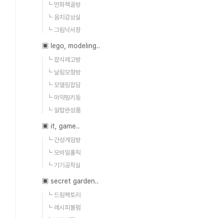
┗ 만화책골방
┗ 음치감상실
┗ 그림낙서장
▣ lego, modeling..
┗ 잡식레고방
┗ 날림모형방
┗ 모델링잡담
┗ 마약핑키동
┗ 알랍완성품
▣ it, game..
┗ 건성게임방
┗ 모바일홀릭
┗ 기기공작실
▣ secret garden..
┗ 드림팩토리
┗ 레시피불펌