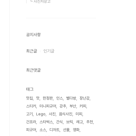
┗ 사진저장고
공지사항
최근글
인기글
최근댓글
태그
맛집
맛
한정판
인스
별다방
장난감
스티커
미니피규어
강추
부산
커피
고기
Lego
사진
음식사진
미피
건프라
스타벅스
간식
브릭
레고
추천
피규어
소스
디저트
선물
영화