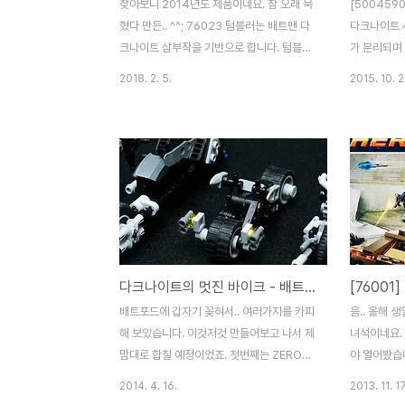
찾아보니 2014년도 제품이네요. 참 오래 묵
[500459
혔다 만든.. ^^; 76023 텀블러는 배트맨 다
다크나이트 
크나이트 삼부작을 기반으로 합니다. 텀블러
가 분리되며
라는 투박해 보이면서도 기믹 가득한 이 차량
어준 녀석이죠
2018. 2. 5.
2015. 10. 2
은 우리에게 새로운 모습으로 다가왔죠. 배트
많은 분들이 
모빌 이후에 새로운 배트맨의 상징으로 자리
전세계 1,0
잡기 충분해 보였습니다. 박스 사이즈가 제법
어내는 만행(
큰 편입니다. 차량 자체도 크다보니 어쩔 수
슈퍼히어로 
없겠죠. 기존 제품은 물론, 이후 제품에서도
상으로 추첨해
만나볼 수 없는 새로운 토르소의 배트맨과 조
Edition
커를 만날 수 있는 유일한 제품이기도 합니
은 포기.. 
다. 브릭 봉다리는 11번까지. 거대한 타이어
니다. 그래서
와 명패가 포함되어 있습니다. 타이어는 두종
이어를 미리 
다크나이트의 멋진 바이크 - 배트포드(BatPod)
류인데, 앞바퀴에 쓰이는 조금 더 동그란 타
이어는 76
이어가 이 제품에 처음 들어갔었죠. 스티커는
76023 한
배트포드에 갑자기 꽂혀서.. 여러가지를 카피
음.. 올해 
대부분 계기판입니다. 인스는 총 5권. 다른
정판이라는 이
해 보았습니다. 이것저것 만들어보고 나서 제
녀석이네요. 
대형 제품들..
로 ..
맘대로 합칠 예정이었죠. 첫번째는 ZERO님
야 열어봤습
버전. 부품 리스트 및 인스까지 공개되어 있
광하다가.. 
2014. 4. 16.
2013. 11. 17
어 편하게 만들 수 있습니다. 배트포드 해석
로 유명하죠.