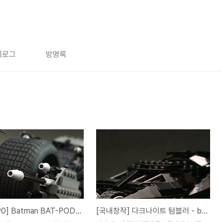
치로그
방명록
[5004590] Batman BAT-POD (배트포드)
[국내창작] 다크나이트 텀블러 - by 스틱.