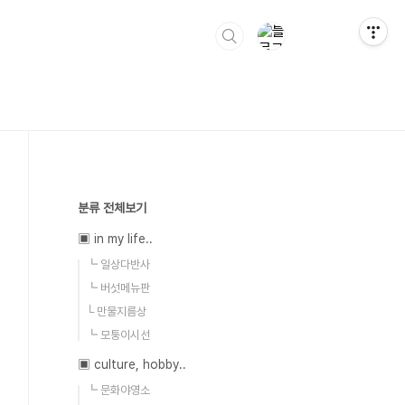
분류 전체보기
▣ in my life..
┗ 일상다반사
┗ 버섯메뉴판
└ 만물지름상
┗ 모퉁이시선
▣ culture, hobby..
┗ 문화야영소