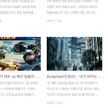
0] 배트포드(Bat-Pod)입니다.
아마 배트맨 관련 창작으로는 국내에서 가장
시리즈에서 텀블러 앞바퀴 부위
유명한 분이 아닐까 싶은.. 스틱님의 배트맨
 등장함으로서 강한 임팩트를 심
텀블러입니다. 레고 시작할 즈음.. 부터 탐내
. 76023 텀블러의 등장 이후,
던 녀석이었는데.. 이제서야 연이 닿았네요.
2.
2014. 7. 22.
이 배트포드를 기다려 왔으나..
참 우여곡절 많았던 녀석으로 기억될 것 같습
00여개 수준의 한정판으로 만들
니다. 나중에 스틱님께 싸인이나 좀 받아야겠
?)을 저지릅니다. 레고 공홈에서
어요. ㅎㅎㅎ 앞바퀴 휠 부품 검정색을 못 구
제품군을 구매하는 사람들을 대
해서 회색으로.. 나중에 교체 예정입니다. 일
서 증정된 한정판. Limited
부 커스텀도 생각중이에요. 스틱님 원작의 텀
.이 정보가 떴을 시점부터 이미 당첨
블러와 제가 만든 배트포드는 타이어가 다르
바로 카피 준비에 들어가기 시작합
게 생겼죠. 사실 배트포드도 스틱님 카피버전
 지금은 턱없이 올라버린 저 타
인데.. 제가 맘대로 타이어를 변경한거라.. ^^;
구할 수 있었죠. (배트포드의 타
이왕 이리 된거 같이 맞춰주기로 합니다. 다
[76001] 더 배트 vs 베인 텀블러 추격전.
Inception(인셉션) - 내가 바라는 현실은 허구인가? 실제인가?
023 텀블러의 앞바퀴로 현재
크나이트의 멋진 바이크 - 배트포드
 제품에만 포함되어 있습니다.) 한
(BatPod) 참, 스틱님 텀블러는 이 부분을 사
생일에 선물로 받은거니.. 참 오래된
네, 영화 인셉션을 봤습니다. 꽤 기다렸던 녀
름 하에 가려져 있지만.. 실제
진처럼 보강하면 좋습니다. 만들어 보신 분이
ㅋ 이래저래 묵혔다가.. 이제서
석이고 또 기대되는 작품이기도 했지요. 개인
면 사진만 ..
니다. 라인업 공개에 사람들이 열
적으로 디카프리오는 별로 않 좋아하지만 말
제품 사진 이후 급실망한.. 제품으
입니다...;; (디카프리오도 이제 나이를 느끼게
.
2010. 7. 23.
 텀블러와 더배트를 참 간촐~ 하
하더군요. 청춘로맨스의 주연만 할 것 같은