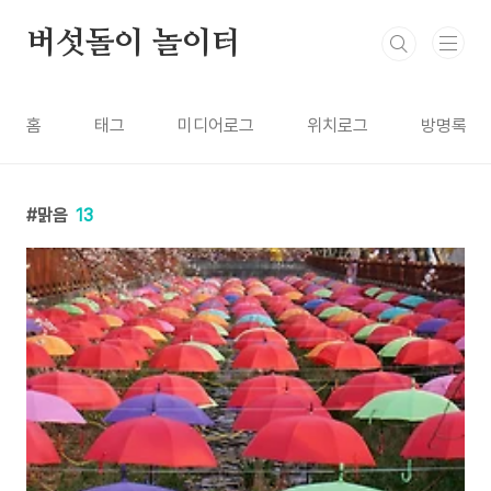
본문 바로가기
버섯돌이 놀이터
홈
태그
미디어로그
위치로그
방명록
맑음
13