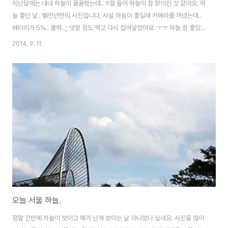
지난달에는 내내 하늘이 꿀꿀했는데.. 9월 들어 하늘이 참 맑아진 것 같아요. 하
늘 좋던 날.. 뷁만년만의 사진입니다. 사실 하늘이 좋길래 카메라를 꺼냈는데..
배터리가 5%.. 쿨럭..;; 댓장 정도 찍고 다시 집어넣었어요. ㅜㅜ 하늘 참 좋았
어요. 진짜 사진 찍으러 한번 나가고 싶네요. (하지만 묶인 몸.. 나는야 식모.. ㅜ
2014. 9. 11.
_ㅜ) 하늘이 맑아지고 높아지는거 보니 가을이 오나 봅니다. 근데.. 왜 이리 덥
죠? -ㅂ-;;
오늘 서울 하늘.
정말 간만에 하늘이 보이고 해가 난게 보이는 날 아니었나 싶네요. 사진을 많이