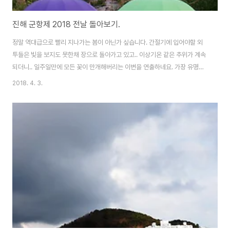
진해 군항제 2018 전날 돌아보기.
정말 역대급으로 빨리 지나가는 봄이 아닌가 싶습니다. 간절기에 입어야할 외
투들은 빛을 보지도 못한채 장으로 돌아가고 있고.. 이상기온 같은 추위가 계속
되더니.. 일주일만에 모든 꽃이 만개해버리는 이변을 연출하네요. 가장 유명한
진해 군항제는 4월 1일. 하지만 남쪽의 벚꽃은 이미 만개하고 있는 상황. 군항
2018. 4. 3.
제 바로 전날(전야제가 있죠.) 진해로 향했습니다. 동반자 생기면 좋은게 뭔가
요.이렇게 같이 즐기는거지. ^^ 참고로 햄이는 거의 10년만. 저는 처음 가는 곳
입니다. 당연히 새벽 출발.. ㅜ_ㅜ)b 진해는 온통 군항제로 덮여 있습니다. 어딜
가나 벚꽃이고, 어딜 가나 군항제 장사들.. 진해루쪽에 주차를 하고 택시로 이동
했는데. 기사님이 제발 행사 안했으면 좋겠다네요. ㅋ 그냥 어딜 둘러봐도 벚꽃
이 가득..