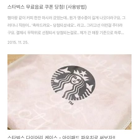
스타벅스 무료음료 쿠폰 당첨! (사용방법)
햄이랑 같이 커피 한잔 마시러 갔었는데.. 뭔가 영수증이 길게 나오더라구요. 그
러더니 직원이.. '축하드려요~ 당첨되셨네요'.. 라고.. 그리고선 이런걸 주더라
구요. 결제시 무작위로 선정되서 당첨되는걸로.. 제가 간 매장 기준으로 하루에
한명꼴로 나온다네요. 영수증을 받으면.. 홈페이지에 들어가서 설문조사를 하
2015. 11. 25.
나 해야 합니다. 일단 홈페이지(http://www.istarbucks.co.kr)에서.. 상단
'Customer Service & Idea -> 온라인 설문조사'로 들어갑니다. 녹색 버튼
을 누르면.. 요렇게 아까 받은 영수증의 고객번호를 넣게 되어 있습니다. 입력
후 짧은 설문조사를 하면 끝. 무료 음료 쿠폰을 통한 설문조사라니.. 스벅 머리
좋네요. 설문조사가 끝나면 음료 ID(숫자)를 하나 주..
스타벅스 다이어리 케이스 - 아이패드 파우치로 써보자!!