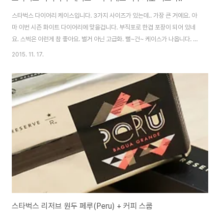
스타벅스 다이어리 케이스입니다. 3가지 사이즈가 있는데.. 가장 큰 거에요. 아
마 이번 시즌 화이트 다이어리에 맞을겁니다. 부직포로 한겹 포장이 되어 있네
요. 스벅은 이런게 참 좋아요. 별거 아닌 고급화. 뻘~건~ 케이스가 나옵니다. 사
이즈별로 디자인은 다릅니다. 컬러나 디자인이나 비교적 마음에 들어요. 뒤에
2015. 11. 17.
는 작은 포켓도 있습니다. 가벼운 영수증이나 카드 정도 넣기 좋겠네요. 다이어
리 케이스이지만.. 아이패드에 딱 맞습니다! 사이즈 보는 순간 딱이다! 라는 생
각이 들더라구요. (제 패드는 뉴아이패드(또는 아이패드3, 토사구패드..;) 입니
다.) 스마트 커버 씌운채로도 여유롭게 들어가요. 겨울철에는 패드가 차가워서
들고 다니려면 별도의 케이스를 씌워야 하는데.. 딱 좋네요. 디자인 깔끔하고,
가격 저렴하..
스타벅스 리저브 원두 페루(Peru) + 커피 스쿱