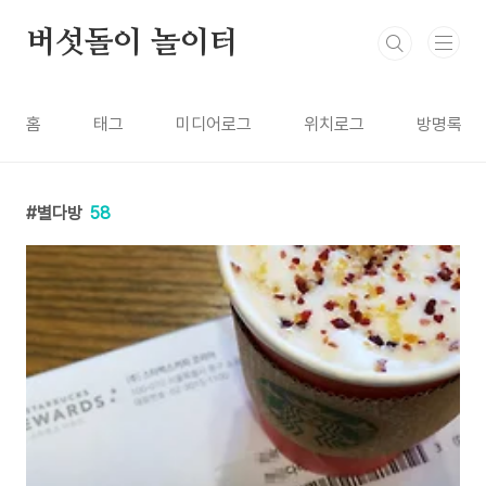
본문 바로가기
버섯돌이 놀이터
홈
태그
미디어로그
위치로그
방명록
별다방
58