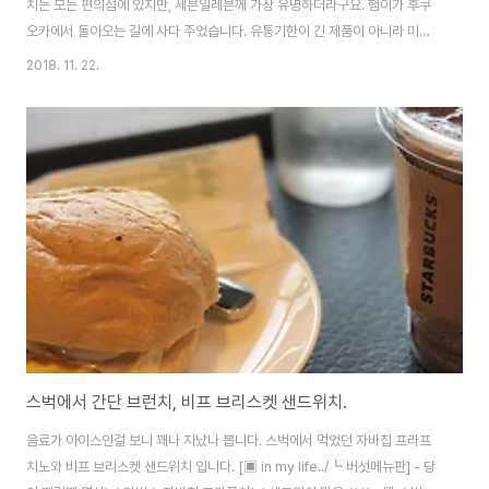
치는 모든 편의점에 있지만, 세븐일레븐께 가장 유명하더라구요. 햄이가 후쿠
오카에서 돌아오는 길에 사다 주었습니다. 유통기한이 긴 제품이 아니라 미리
사두면 안되거든요. 에그 샌드위치인데.. 마치 슈크림같은 질감을 보여줍니다.
2018. 11. 22.
맛은 굉장히 고소합니다. 달걀의 고소한 맛이 극대화된 느낌이랄까요? 적은 단
맛과 고소함이 어울어져 상당히 맛있습니다. 추천할만 하네요. 요새 많은 제품
들이 국내에도 들어오는데.. 이 녀석은 유통기한의 한계로 못 들어오는게 아쉬
워요.
스벅에서 간단 브런치, 비프 브리스켓 샌드위치.
음료가 아이스인걸 보니 꽤나 지났나 봅니다. 스벅에서 먹었던 자바칩 프라프
치노와 비프 브리스켓 샌드위치 입니다. [▣ in my life../┗ 버섯메뉴판] - 당