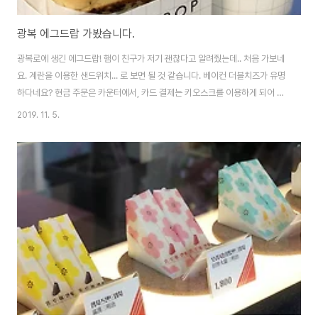
광복 에그드랍 가봤습니다.
광복로에 생긴 에그드랍! 햄이 친구가 저기 괜찮다고 알려줬는데.. 처음 가보네
요. 계란을 이용한 샌드위치... 로 보면 될 것 같습니다. 베이컨 더블치즈가 유명
하다네요? 현금 주문은 카운터에서, 카드 결제는 키오스크를 이용하게 되어 있
습니다. 메뉴가 엄청 많진 않아서.. 주문은 그리 어렵지 않아요. 요런모양으로
2019. 11. 5.
나온다는 샘플. 물론.. 저정도로 나오진 않습니다 ㅋ 주문한 음식이 나왔네요!
커피가 잘 어울릴 것 같아 아메리카노랑 함께 했네요. 아이스인걸 보니 아직 더
운 시기에 먹었....;;; 뭐랄까..? 계란을 넣은 햄버거 같습니다. 요새 에그버거도
유명하니 그 느낌이랑 좀 닮았으려나요? 빵이 상당히 기름져서 손에 좀 묻는건
감안하고 드세요. 빵은 갈릭 추천. 이게 더 맛있습니다. 생각보다 제법 든든한 ..