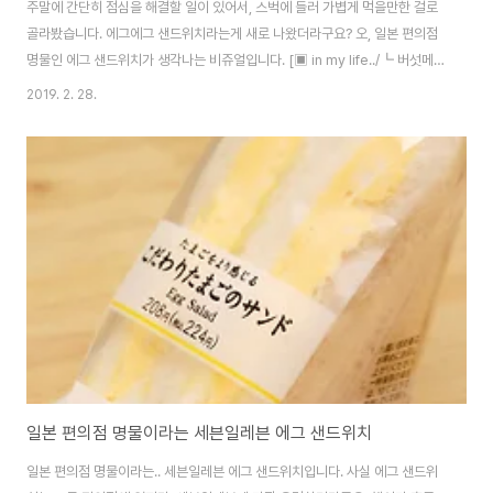
주말에 간단히 점심을 해결할 일이 있어서, 스벅에 들러 가볍게 먹을만한 걸로
골라봤습니다. 에그에그 샌드위치라는게 새로 나왔더라구요? 오, 일본 편의점
명물인 에그 샌드위치가 생각나는 비쥬얼입니다. [▣ in my life../┗ 버섯메
뉴판] - 일본 편의점 명물이라는 세븐일레븐 에그 샌드위치 사실 큰 기대 없이
2019. 2. 28.
먹었는데, 저거 맛있습니다. 고소하고 제법 맛을 잘 살려서, 일본 세븐일레븐에
비교해도 꿀리지 않아요. 에그 샌드위치가 유통기간이 짧아 일본께 들어오기
어려울텐데, 스벅 에그에게 샌드위치면 대용이 될만합니다. ^^
일본 편의점 명물이라는 세븐일레븐 에그 샌드위치
일본 편의점 명물이라는.. 세븐일레븐 에그 샌드위치입니다. 사실 에그 샌드위