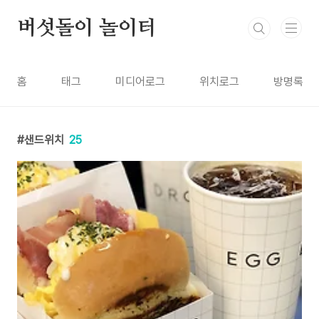
본문 바로가기
버섯돌이 놀이터
홈
태그
미디어로그
위치로그
방명록
샌드위치
25