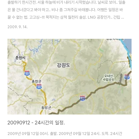
출발하기 한시간전. 서울 하늘에 비가 내리기 시작했습니다. 날씨로 보아.. 일출
은 물 건너갔다고 봐야 하고.. 비나 좀 그쳐주길 바래봅니다. 어쨌든 일정은 바
꿀 수 없는 법. 고고싱~!!! 목적지는 삼척 월천리 솔섬. LNG 공장인가.. 건립 예
정으로.. 얼마후 사라질 예정이라 해서 다녀왔습니다. 분명 솔섬을 확인하고 안
2009. 9. 14.
쪽으로 들어갔는데.. 칠흙같은 어둠으로 인해 순간 시야에서 사라진 솔섬.
@_@ 더군다나 하늘엔 구름으로 인해 빈틈이 없는 상황. 비만 그쳤다 뿐이지
암담하기 그지 없더군요. 여명에 의지하여 길을 찾습니다. 좀 더 안쪽에 솔섬이
있더군요. 새벽부터 부지런한 새들. 비록 해는 완전히 가렸지만.. 이날의 하늘은
나름 장관이었습니다. 구름 사이로 태양의 붉은 빛이 보이는군요. 급구한 ND
필터..
20090912 - 24시간의 일정.
2009년 09월 12일 00시. 출발. 2009년 09월 12일 24시. 도착. 24시간