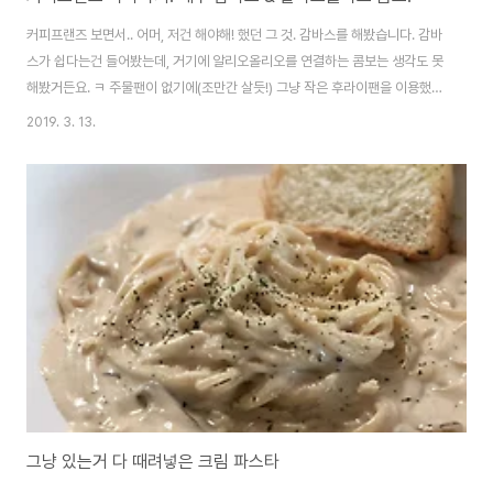
커피프랜즈 보면서.. 어머, 저건 해야해! 했던 그 것. 감바스를 해봤습니다. 감바
스가 쉽다는건 들어봤는데, 거기에 알리오올리오를 연결하는 콤보는 생각도 못
해봤거든요. ㅋ 주물팬이 없기에(조만간 살듯!) 그냥 작은 후라이팬을 이용했습
니다. 올리브유를 넉넉히 넣고 마늘을 넉넉히 넣고 끓이기 시작합니다. 거기에
2019. 3. 13.
페퍼론치노 적당량 넣어주구요. (이게 생각보다 맛을 많이 좌우합니다.) 소금&
후추 간을 해주는데, 여기에 일전에 구매한 코타니 소금을 이용했습니다. [▣
in my life../┗ 버섯메뉴판] - 코타니 그라인더 소금 3종! 저기에 언급한 코타
니 허브솔트, 크라우터 프로벤치얼을 이용하면, 각종 향신료가 포함되어 있어
서 감바스에 딱 어울립니다. 강추!! 적당히 끓여주다가 마늘이 익을때즈음, 새우
와 월계..
그냥 있는거 다 때려넣은 크림 파스타