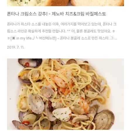
폰타나 크림소스 강추! - 제노바 치즈&크림 바질페스토
폰타나가 파스타 소스를 내놓은 이후, 여러가지를 먹어보고 있는데, 폰타나 크
림소스 라인은 확실하게 추천할 만합니다. ^^ 아, 물론 봉골레도 맛있어요. ㅎ
ㅎ[▣ in my life../┗ 버섯메뉴판] - 폰타나 봉골레 소스로 만든 파스타. 그 중
에서도 이번엔 사진의 오른쪽. 최근에 라인업에 추가된 신제품이죠. 제노바 치
2019. 7. 11.
즈&크림 바질페스토 보자마자 이건 사야해!!! 를 외치며 샀습니다. ㅋ 제원. 바
질페스토가 들어가고, 치킨시즈닝 분말이 들어 있네요? 치즈도 이것저것 포함
되어 있습니다. 완전 바질페스토는 아니라서 굉장히 연한 녹색을 보입니다. 조
리법은 여느 파스타 소스와 동일합니다. 집에 남은 빠네빵 하나가 있어서.. 처리
할겸 빠네 파스타로 했습니다. 빠네빵은 살짝 구워주면 더 맛있어요. ^^ 집에
마늘이..