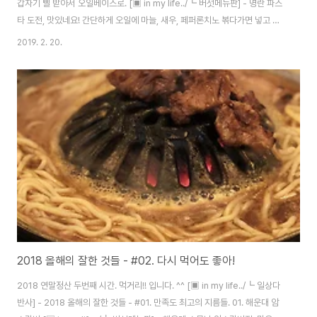
갑자기 삘 받아서 오일베이스로. [▣ in my life../┗ 버섯메뉴판] - 명란 파스
타 도전, 맛있네요! 간단하게 오일에 마늘, 새우, 페퍼론치노 볶다가면 넣고 명
란 넣어 마무리. 명란 튜브 정말 좋아요. [▣ in my life../┗ 버섯메뉴판] - 후
2019. 2. 20.
쿠오카 명란튜브 강추! 오, 오일 파스타로 해도 맛있네요. 올리브오일 많이 넣었
는데, 역시 명란이 들어가서 느끼하지도 않고.. 면수 안넣어도 간이 딱 맞습니
다. ㅎㅎ
2018 올해의 잘한 것들 - #02. 다시 먹어도 좋아!
2018 연말정산 두번째 시간. 먹거리!! 입니다. ^^ [▣ in my life../┗ 일상다
반사] - 2018 올해의 잘한 것들 - #01. 만족도 최고의 지름들. 01. 해운대 암