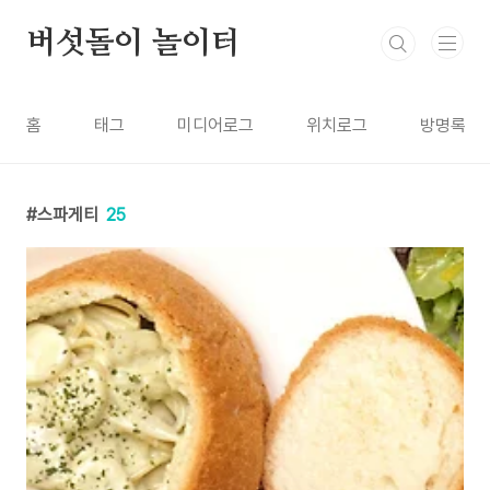
본문 바로가기
버섯돌이 놀이터
홈
태그
미디어로그
위치로그
방명록
스파게티
25