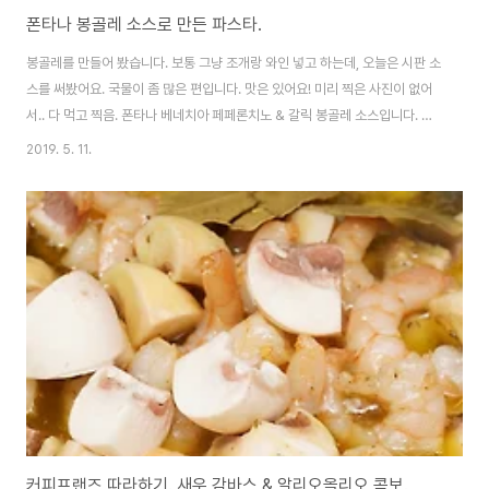
폰타나 봉골레 소스로 만든 파스타.
봉골레를 만들어 봤습니다. 보통 그냥 조개랑 와인 넣고 하는데, 오늘은 시판 소
스를 써봤어요. 국물이 좀 많은 편입니다. 맛은 있어요! 미리 찍은 사진이 없어
서.. 다 먹고 찍음. 폰타나 베네치아 페페론치노 & 갈릭 봉골레 소스입니다. 봉
골레 소스가 괜찮다는 이야기를 들어서 사봤어요. 소스는 전체적으로 액상형태
2019. 5. 11.
라 만들면 국물이 좀 많습니다. 그리고 저게 4~5인분이라.. (동 사이즈 다른 소
스랑 달라요) 별 생각 없이 그냥 쓰면 매우 짜게 됩니다. 2인 기준으로 절반만
쓰시고, 간 보시면서 만드는걸 추천.
커피프랜즈 따라하기. 새우 감바스 & 알리오올리오 콤보.