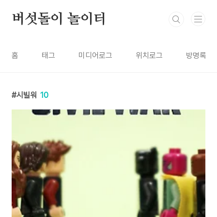
본문 바로가기
버섯돌이 놀이터
홈
태그
미디어로그
위치로그
방명록
시빌워
10