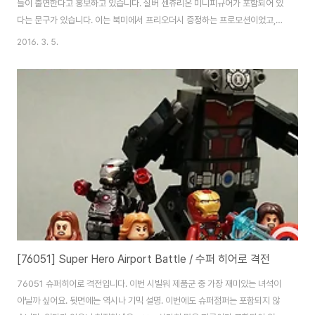
들이 출연한다고 홍보하고 있습니다. 실버 센츄리온 미니피규어가 포함되어 있
다는 문구가 있습니다. 이는 북미에서 프리오더시 증정하는 프로모션이었고,
일부 유럽 지역에서는 스페셜 팩으로 포함된 버전이 발매되기도 했습니다. 국
2016. 3. 5.
내에도 레고 마블 어벤져스는 정발되었으나.. 당연히 영문인데다가 저런 프로
모션도 없었죠. 뒷면. 박스 안에는 타이틀과 폴리백 제품이 포함되어 있습니다.
2인 플레이 지원, 설치 용량 15GB 가량, PS Vita 리모트 플레이도 지원합니
다. 자막 가독성을 빼면 실제 리모트로 플레이하기에 큰 무리가 없기도 합니다.
스페셜 코드가 포함되어 있는데.. 하.. 이거 때문에 계정을 또 만들어야 하나 고
민이 늘어 가네요.(..
[76051] Super Hero Airport Battle / 수퍼 히어로 격전
76051 슈퍼히어로 격전입니다. 이번 시빌워 제품군 중 가장 재미있는 녀석이
아닐까 싶어요. 뒷면에는 역시나 기믹 설명. 이번에도 슈퍼점퍼는 포함되지 않