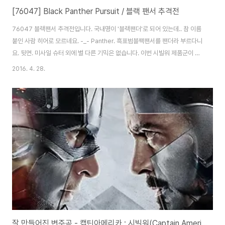
[76047] Black Panther Pursuit / 블랙 팬서 추격전
76047 블랙팬서 추격전입니다. 국내명이 '블랙팬더'로 되어 있는데.. 참 이름
붙인 사람 히어로 모르네요. -_- Panther. 흑표범블팩팬서를 팬더라 부르다니
요. 뒷면. 미사일 슈터 외에 별 다른 기믹은 없습니다. 이번 시빌워 제품군이 영
화와는 다들 조금씩 다른 모습을 보이고 있는데.. 이 제품 역시 그렇습니다. 초
2016. 4. 28.
반의 버키 추격전과 후반의 블랙팬서가 미행하는 장면이 섞인 느낌이네요. 브
릭은 3봉다리. 인스와 코믹북, 스티커 포함입니다. 처음 등장하는 캡틴 쌩얼 버
전입니다. 잘 생겼네요. 신형으로 보이는 헤어가 아주 좋습니다. 토르소와 방패
는 그대로입니다. 차량을 만들어 봅니다. 버키를 추격할때 캡틴이 뺐어 타는 차
량. 물론 영화와는 많이 다릅니다. -ㅂ-; 앞부분이 독특하네요. 타이어 네개를
달..
잘 만들어진 변주곡 - 캡틴아메리카 : 시빌워(Captain America: Civil War, 2016)