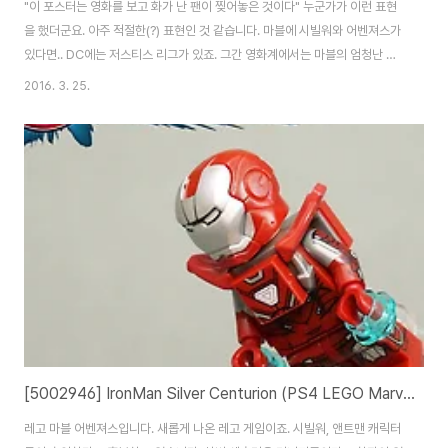
"이 포스터는 영화를 보고 화가 난 팬이 찢어놓은 것이다" 누군가가 이런 표현
을 했더군요. 아주 적절한(?) 표현인 것 같습니다. 마블에 시빌워와 어벤져스가
있다면.. DC에는 저스티스 리그가 있죠. 그간 영화계에서는 마블의 엄청난 성
장에 밀려 힘을 쓰지 못하던 DC가.. 크게 힘을 쓰려고 시작하는 저스티스 리그
2016. 3. 25.
의 시작점이 되는 이야기. 그게 바로 Batman v Superman : Dawn of
Justice 입니다. 다들 그냥 배트맨 대 슈퍼맨의 싸움 아니냐.. 할 수 있지만, 잘
보면 'vs'가 아닌 'v'죠. 둘 다 대립은 있을 수 있으나 싸울만한 상대는 아닌지
라.. 근데 이 중요한 영화에서 잭 스나이더는 대체 뭘 표현하고 싶었을까요? 영
화의 시작과 끝을 맞추기 위한 장면들이 눈에 거슬리고.. 개..
[5002946] IronMan Silver Centurion (PS4 LEGO Marvel Avengers)
레고 마블 어벤져스입니다. 새롭게 나온 레고 게임이죠. 시빌워, 앤트맨 캐릭터