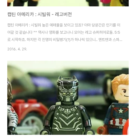
캡틴 아메리카 : 시빌워 - 레고버전
캡틴 아메리카 : 시빌워 높은 예매율을 보이고 있죠? 아마 당분간은 인기를 이
어갈 것 같습니다 ^^ 역시나 영화를 보고나니 모이는 레고 슈퍼히어로들. 5:5
로 시작하죠. 하지만 각 진영의 비밀병기(?)가 하나씩 있으니.. 앤트맨과 스파이
더맨! 결국은 6:6 원작에 비하면 정말 소소해진 스케일이지만.. MCU에서는
2016. 4. 29.
어벤져스를 능가할 라인업. 그리고 이 둘도 나오죠. 샤론카터(에이전트13), 크
로스본즈크로스본즈가 쩌리 느낌이... (........) 아따~ 많다. -ㅂ-; 게 섯거라~ 등
장부터 높은 능력치 보여주는 블랙팬서. 캡틴을 날려주는 스칼렛위치. 협동 액
션들도 좋았습니다. 내가 쏘는건 화살이 아니야. ㅎㅎㅎ 본격 비브라늄 수저의
등장. 방패 하나따위, 난 온몸이 비브라늄이라규~!!! 큰게 필요해? 내..