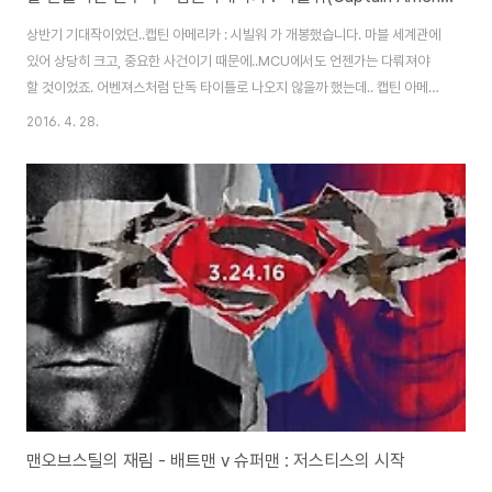
상반기 기대작이었던..캡틴 아메리카 : 시빌워 가 개봉했습니다. 마블 세계관에
있어 상당히 크고, 중요한 사건이기 때문에..MCU에서도 언젠가는 다뤄져야
할 것이었죠. 어벤져스처럼 단독 타이틀로 나오지 않을까 했는데.. 캡틴 아메리
카의 부제로 시빌워를 달고 나올 것은 예상치 못했던 일. 영화를 보니 왜 그렇게
2016. 4. 28.
했는지 알겠네요. ^^ 어찌 보면 어벤져스보다 화려한 라인업을 선보이고 있습
니다. 그게 그럴 것이 원래 히어로가 총출동하게 되는 사건이다 보니.. 사진 상
에는 6:5로 되어 있는데.. 사실 5:5로 시작합니다. 하지만 그게 다가 아니죠. 양
진영에 비밀병기(?)가 하나씩 있습니다. 캡틴 진영에는 재간둥이 앤트맨이, 아
이언맨 진영에는 드디어 마블로 돌아온 탕아, 스파이더맨이 함께 합니다. 캡틴
아메리카..
맨오브스틸의 재림 - 배트맨 v 슈퍼맨 : 저스티스의 시작