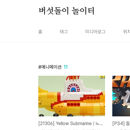
본문 바로가기
버섯돌이 놀이터
홈
태그
미디어로그
위
애니메이션
11
[21306] Yellow Submarine / 노란 잠수함