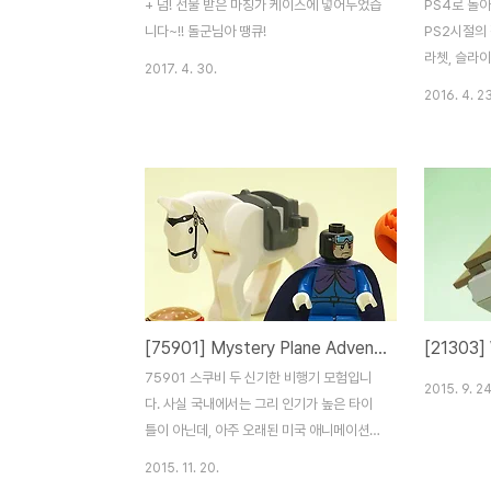
+ 덤! 선물 받은 마징가 케이스에 넣어두었습
PS4로 돌아
니다~!! 돌군님아 땡큐!
PS2시절의
라쳇, 슬라
2017. 4. 30.
작품이 많았
2016. 4. 23
된 이유는..
션)이 개봉
화 되면서 
된거죠. 덕
나볼 수 있습
영화에 쓰일 
^^ 1탄의 
다. 라쳇이
되어 활약한다
[75901] Mystery Plane Adventures / 신기한 비행기 모험
[21303]
이도도 3단
게 플레이가
75901 스쿠비 두 신기한 비행기 모험입니
2015. 9. 24
함께 하는 타
다. 사실 국내에서는 그리 인기가 높은 타이
미 중 하나는.
틀이 아닌데, 아주 오래된 미국 애니메이션으
로 빠른 전개와 코믹성 때문에 상당한 인기를
2015. 11. 20.
가지고 있는 시리즈입니다. 네.. 사실 호박기