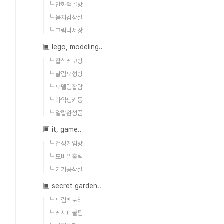
┗ 만화책골방
┗ 음치감상실
┗ 그림낙서장
▣ lego, modeling..
98%eb%a3%a8%ed%86%a0-
┗ 잡식레고방
eb%b0%8b-
┗ 날림모형방
┗ 모델링잡담
d=HP0700-
┗ 마약핑키동
┗ 알랍완성품
▣ it, game..
┗ 건성게임방
┗ 모바일홀릭
┗ 기기공작실
▣ secret garden..
┗ 드림팩토리
┗ 레시피불펌