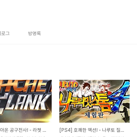
치로그
방명록
[PS4] 돌아온 공구전사! - 라쳇 앤 클랭크 (Ratchet and Clank)
[PS4] 호쾌한 액션! - 나루토 질풍전 나루티밋스톰4 체험판.