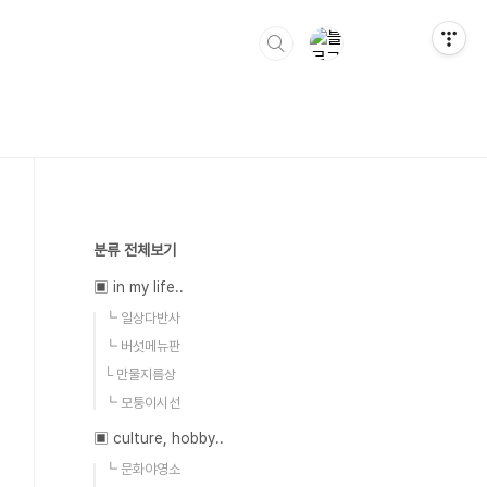
분류 전체보기
▣ in my life..
┗ 일상다반사
┗ 버섯메뉴판
└ 만물지름상
┗ 모퉁이시선
▣ culture, hobby..
┗ 문화야영소