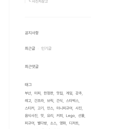
┗ 사진저장고
공지사항
최근글
인기글
최근댓글
태그
부산
미피
한정판
맛집
게임
강추
레고
건프라
브릭
간식
스타벅스
스티커
고기
인스
미니피규어
사진
음식사진
맛
요리
커피
Lego
선물
피규어
별다방
소스
영화
디저트