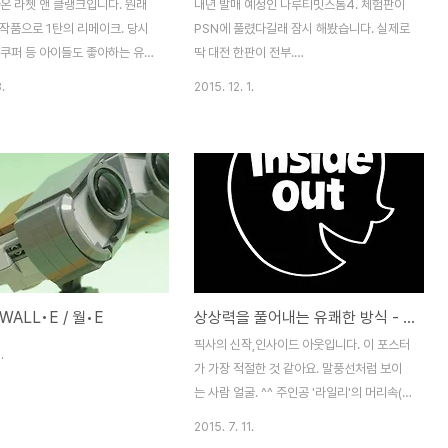
온 라쳇 앤 클랭크입니다. 원래
내년 발매 예정인 나루티밋스톰4. 체험판이
 작품으로 1탄의 리메이크. 당시
PSN에 풀렸다길래 잠시 해봤습니다. 실제로
이쿠퍼 등 아이들도 좋아하는 유명
딱 대전 한판이 전부.
죠. ^^ 라쳇앤클랭크가 리메이크
https://store.playstation.com/#!/ko-
.
2015. 12. 1.
 2016년에 동명 영화(애니메이
kr/%ea%b2%8c%ec%9e%84/%eb%82%
하기 때문입니다. 3D 애니매이션
%ec%a7%88%ed%92%8d%ec%a0%84-
원작까지 리메이크로 재탄생하게
%eb%82%98%eb%a3%a8%ed%8b%b0%
분에 정말 영화같은 그래픽으로 만
%ec%8a%a4%ed%86%b0-4-
니다. 분위기 정말 좋아요. 아마
%ec%b2%b4%ed%97%98%ed%8c%90/ci
컷들을 일부 사용한 것 같네요.
CUSA03578_00-
스토리를 그대로 다시 살려냈습니
NARUTOUNS4TRIAL0 하시라마 vs 마
 클랭크를 만나 은하계 레인저가
다라 대전이 제공됩니다. 나루토 기존 게임들
는! 조작도 간단한 편이고, 난
과 같이 애니메이션화 되어 있는 3D 캐릭터
 WALL•E / 월•E
상상력을 풀어내는 유쾌한 방식 - 인사이드 아웃(Inside Out)
계로 구성되어 있어 누구든 편하
구요. 실제 게임도 3D 대전입니다. 대전게임
 가능합니다. 원래부터 아이들도
이라 사실 관심이 없었는..
픽사의 신작,인사이드 아웃입니다. 이 포스터
.
이틀로 유명했죠. ^^ 라쳇의 재
가 가장 적절한 것 같아요. 말풍선처럼 보이
.
는 사람 얼굴. ^^ 주인공 '라일리'의 머리속(?)
에 사는 5가지의 감정을 캐릭터화 시킨게 '인
2015. 7. 11.
사이드 아웃'의 주된 설정입니다. 성냄, 까칠,