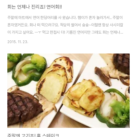
회는 언제나 진리죠! 연어회!!
주말에 마트에서 연어 한덩어리를 사 왔습니다. 햄이가 혼자 놀러가서.. 주말이
혼자였거든요. 회나 떠 먹으려구요. 적당히 썰어서 슝슝~이럴땐 항상 사시미칼
이 가지고 싶어요. ㅡㅜ 먹고 한접시 더! 기름진 연어지만 그래도 회는 언제나
진리! 다음에는 참치도 한번 떠볼까나~? ㅎㅎ
2015. 11. 23.
주말엔 고기죠! 홈 스테이크