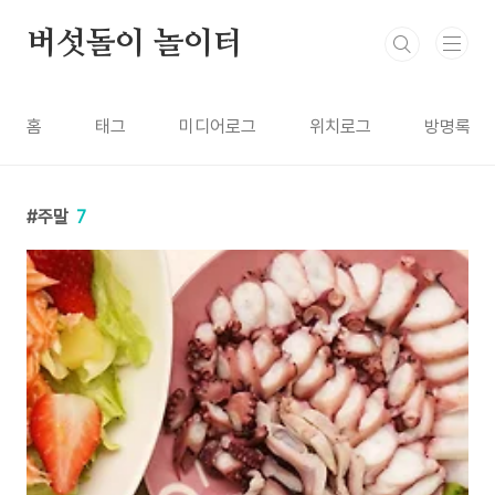
본문 바로가기
버섯돌이 놀이터
홈
태그
미디어로그
위치로그
방명록
주말
7