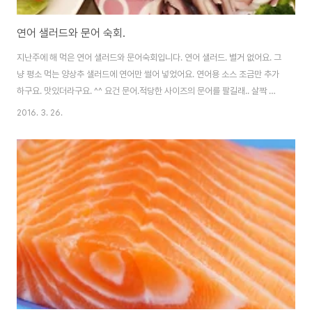
연어 샐러드와 문어 숙회.
지난주에 해 먹은 연어 샐러드와 문어숙회입니다. 연어 샐러드. 별거 없어요. 그
냥 평소 먹는 양상추 샐러드에 연어만 썰어 넣었어요. 연어용 소스 조금만 추가
하구요. 맛있더라구요. ^^ 요건 문어.적당한 사이즈의 문어를 팔길래.. 살짝 데
쳐서 썰면 끝! 문어는 역시 마늘기름장이 딱인거 같아요. ㅎㅎ 사먹는거 만큼은
2016. 3. 26.
아니어도 맛있었습니다. 문어숙회 사먹으려면 은근 비싸서.. ㅜ_ㅜ