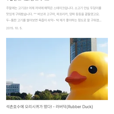
주말에는 고기죠!! 어제 저녁에 해먹은 스테이크입니다. 소고기 안심 두덩이를
맛있게 구워봤습니다. ^^ 버섯과 고구마, 파프리카, 양파 등등을 곁들였고요.
두~툼한 고기를 썰어보면 육즙이 솨악~ 딱 제가 좋아하는 정도로 잘 구워졌네
요. 처음에는 보통 많이 익히곤 했는데.. 이것도 몇번 하다보니 속 확인 안해도
2015. 10. 5.
대충 되더라구요. ㅎㅎ 저렇게 해 먹어도 저렴한 스테이크 한접시 가격밖에 안
나옵니다. 솔직히 어지간한 패밀리 레스토랑에서 나오는 스테이크는 실망스러
울 경우도 많구요. 이젠 슬슬 집에서 먹는게 좋더라구요. ^^
석촌호수에 오리시퀴가 떴다! - 러버덕(Rubber Duck)