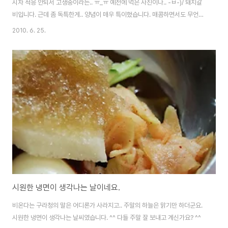
시차 적응 안되서 고생중이라는.. ㅠ_ㅠ 예전에 먹은 사진이나.. -ㅂ-)/ 돼지갈
비입니다. 근데 좀 독특한게.. 양념이 매우 특이했습니다. 매콤하면서도 무언가
알 수 없는 특이한 맛? 말로 설명하기 힘든데.. 맛은 괜찮았습니다. 마침 배가
2010. 6. 25.
고팠던터라 게눈 감추듯 먹어치웠....(..........) 입가심(응?) 할 겸 삼겹도 시켰는
데.. 하.. 저 인정 없는 두께하곤.. ㅡ_ㅜ 대패삼겹도 아니고 이건 뭐.. ;; 자고로
삼겹은 두툼해야 하거늘!! 니네 쫌 에러인듯. * 또 다시 주말의 시작입니다. 이
번 주말은 16강전으로 시끌시끌하겠네요. 비 온다니 다들 유의하시고.. 대한민
국 화이팅입니다!! ^^
시원한 냉면이 생각나는 날이네요.
비온다는 구라청의 말은 어디론가 사라지고.. 주말의 하늘은 맑기만 하더군요.
시원한 냉면이 생각나는 날씨였습니다. ^^ 다들 주말 잘 보내고 계신가요? ^^