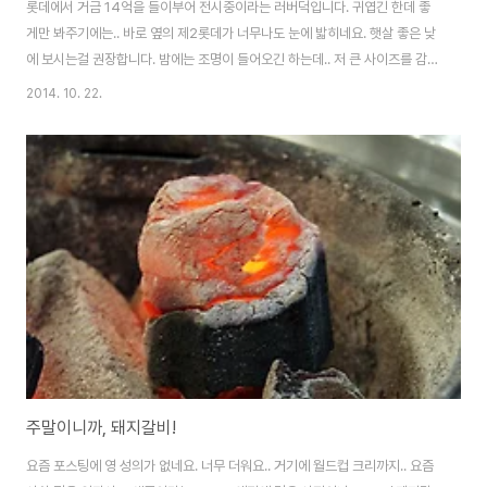
롯데에서 거금 14억을 들이부어 전시중이라는 러버덕입니다. 귀엽긴 한데 좋
게만 봐주기에는.. 바로 옆의 제2롯데가 너무나도 눈에 밟히네요. 햇살 좋은 낮
에 보시는걸 권장합니다. 밤에는 조명이 들어오긴 하는데.. 저 큰 사이즈를 감당
할 정도가 안되서.. 좀 별로더라구요. 석촌호수 중앙을 떡~하니 지키고 있는 오
2014. 10. 22.
리시퀴. - 홍콩 러버덕 구조도 사실 이 오리는 그냥 고무풍선이 아닙니다. 밑에
는 대형 바지선이 받치고 있고, 바닥에는 무게추를 달아 고정시키고 있죠. 그래
서 바람 많은 석촌호수에서도 살살 흔들리기만 할 뿐 자리 변화는 없는 것을 알
수 있습니다. 실제 오리가 1톤 가량 된다니.. 그 크기며 들어가는 비용에 구조는
더욱 거대하죠. 저눔의 흉물 같은 롯데 건물만큼은 참 받아들이기 어렵습니다.
서울 시내..
주말이니까, 돼지갈비!
요즘 포스팅에 영 성의가 없네요. 너무 더워요.. 거기에 월드컵 크리까지.. 요즘