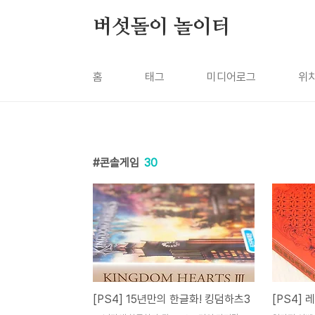
본문 바로가기
버섯돌이 놀이터
홈
태그
미디어로그
위
콘솔게임
30
[PS4] 15년만의 한글화! 킹덤하츠3
[PS4]