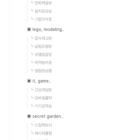
┗ 만화책골방
┗ 음치감상실
┗ 그림낙서장
▣ lego, modeling..
┗ 잡식레고방
┗ 날림모형방
┗ 모델링잡담
┗ 마약핑키동
┗ 알랍완성품
▣ it, game..
┗ 건성게임방
┗ 모바일홀릭
┗ 기기공작실
▣ secret garden..
┗ 드림팩토리
┗ 레시피불펌