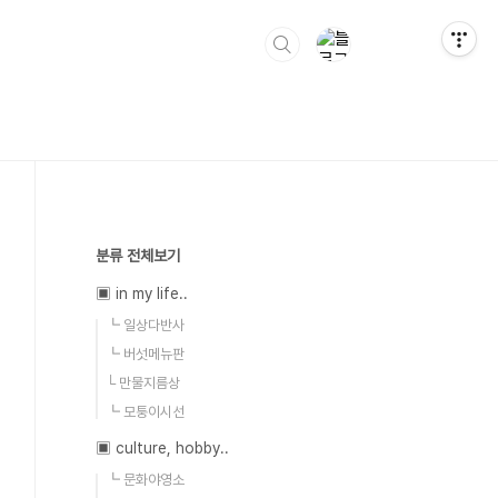
분류 전체보기
▣ in my life..
┗ 일상다반사
┗ 버섯메뉴판
└ 만물지름상
┗ 모퉁이시선
▣ culture, hobby..
┗ 문화야영소