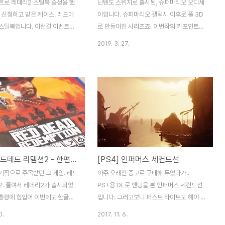
트로 레데리2 스틸북 증정을 했
닌텐도 스위치로 출시된, 슈퍼마리오 오디세
 신청하고 받은 케이스. 레드데
이입니다. 슈퍼마리오 갤럭시 이후로 풀 3D
 스틸북입니다. 이런걸 이벤트로
로 만들어진 시리즈죠. 이번작의 키포인트는
.. 매우 캄사! 뒷면엔 락스타 로
모자입니다. 캐피!! 모자 던지기 액션과 그걸
2019. 3. 27.
 레데리2 원판. [▣ it,
이용한 캡쳐(?)를 주 능력으로 사용하고 있
 건성게임방] - [PS4] 레드데드
죠. 매번 이어지는 시리즈인데, 이렇게 또 새
한편의 서부극에 녹아들다.
로운 걸 멋지게 만들어내는 것 보면 대단해
드데드 리뎀션2 - 한편의 서부극에
요. 모자왕국에서 시작합니다. 항상 수집요소
락스타의 차기작으로 주목받던 그
가 있는 마리오 시리즈. 이번엔 파워문입니
데드 리뎀션2. 줄여서 레데리2가
다. 900개가 넘는걸로 아는데, 신경 쓰지 않
 GTA의 흥행에 힘입어 이번에도
고 보이는 것만 먹으며 플레이해도 스토리 진
볼 수 있습니다. 오픈 케이스.
행에는 무리가 없습니다. 3D 안에 반가운
들어있어서.. 그런가보다....
2D들. 추억까지 게임에 녹여낼 줄 아는 닌텐
[PS4] 레드데드 리뎀션2 - 한편의 서부극에 녹아들다.
[PS4] 인퍼머스 세컨드선
net 내부. 양측으로 서 있는 주연들
도. 오디세이호를 복원해서 쿠파를 찾아 나서
네요. 레데리2는 2디스크라 이렇
야 합니다. 다양한 맵이 준비되어 있고, 맵 마
기작으로 주목받던 그 게임. 레드
아주 오래전 중고로 구매해 두었다가..
 합니다. 안쪽 디스크는 ..
다의 특색 역시 확실해서 여행의 재미가 있습
2. 줄여서 레데리2가 출시되었
PS+용 DL로 엔딩을 본 인퍼머스 세컨드선
니다. 중간중간 ..
 흥행에 힘입어 이번에도 한글화
입니다. 그러고보니 퍼스트 라이트도 해야 하
 있습니다. 오픈 케이스. 지도가
네요.. PS4 초기 타이틀이었던 점을 감안하
0.
2017. 11. 6.
서.. 그런가보다.. 싶지만, 이 게
지 않더라도.. 상당한 그래픽을 보여줍니다.