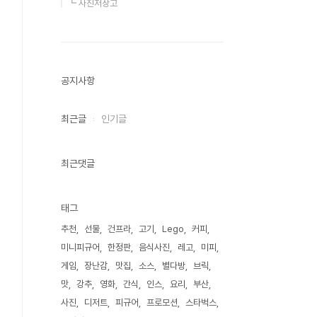
┗ 사진저장고
공지사항
최근글
인기글
최근댓글
태그
추천
선물
건프라
고기
Lego
커피
미니피규어
한정판
음식사진
레고
미피
게임
장난감
맛집
소스
별다방
브릭
맛
강추
영화
간식
인스
요리
부산
사진
디저트
피규어
프로모션
스타벅스