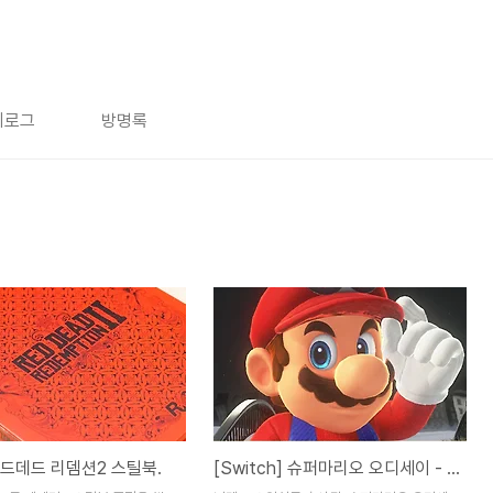
치로그
방명록
 레드데드 리뎀션2 스틸북.
[Switch] 슈퍼마리오 오디세이 - '즐겁다'라는 것!