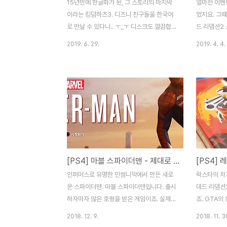
15년만에 한글화가 된, 그 스토리의 마지막
얼마전 이벤
이라는 킹덤하츠3. 디즈니 친구들을 한국어
었지요. 그때
로 만날 수 있다니.. ㅜ_ㅜ 디스크도 깔끔합니
드 리뎀션2
다. 처음 만나보는 화면. 시작하자마자 그래
그냥 뿌리다니
2019. 6. 29.
2019. 4. 4.
픽이 매우 좋습니다. 디즈니/픽사 작품의 배
고가 있습니다.
경이 되는 맵들에 가서, 그 캐릭터들과 친구
game../┗
가 되고 함께 싸우게 되는 방식. 일단 디즈니
리뎀션2 - 
친구들을 만나볼 수 있다는게 매우 즐겁습니
[PS4] 레
다. 맵 클리어때마다 얻게 되는 키블레이드에
녹아들다. 
따라 바뀌는 액션과 스킬이 굉장히 화려하고,
게임. 레드
친구들과 함께 하는 스킬 액션도 정말 화려합
출시되었죠.
니다. 쉽게 보면 단순한 O버튼 연타지만, 여
한글화로 만나
러 스킬들을 이어가며 쓸 수 있게 만들어 둠
지도가 하나 
[PS4] 마블 스파이더맨 - 제대로 된 스파이디 게임의 등장!!
으로써, 굉장히 화려하고 즐거운 액션을 만들
noleter.
어 냅니다. 개인적으로는 아주 좋았어요. ^^
이 눈에 띄
인퍼머스로 유명한 인썸니악에서 만든 새로
락스타의 차
어트랙션을 이용한 스킬들도 많이 나오는데,
게 꽂아주어야
운 스파이더맨. 마블 스파이더맨입니다. 출시
데드 리뎀션
이것 또한 보..
하자마자 많은 호평을 받은 게임이죠. 실제
죠. GTA의
스파이더맨의 움직임과 특징들을 잘 살려서
로 만나볼 수
2018. 12. 9.
2018. 11. 3
구현해 냈습니다. 무대는 실제 뉴욕 멘하탄의
하나 들어있어