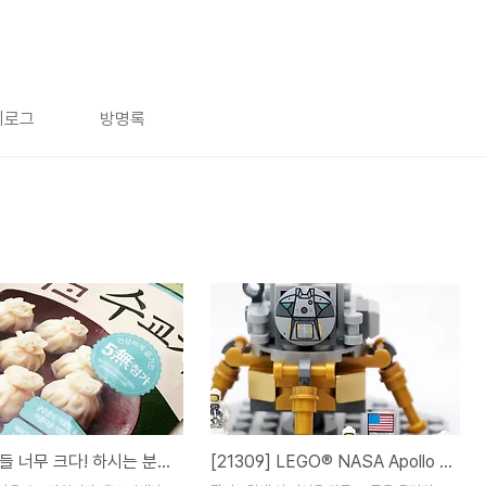
치로그
방명록
요새 만두들 너무 크다! 하시는 분들, 비비고 수교자 강추! (+야끼교자)
[21309] LEGO® NASA Apollo Saturn V / 레고® NASA 아폴로 새턴 V