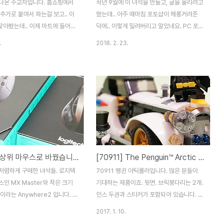
나온 수교자입니다. 홈쇼핑에서
작년 9월에 이 녀석을 만들고, 글을 올리려고
추가로 붙여서 파는걸 보고.. 이
했는데.. 아주 때마침 포토샵이 헤롱거려준
 찾아봤는데.. 이제 마트에 들어왔
덕에.. 이렇게 밀려버리고 말았네요. PC 포맷
만두, 군만두 다 가능합니다. 라
하고 재설치하게 만든 바로 그 녀석. 21309
.
2018. 2. 23.
기에도 최고일듯. 몇개만 꺼내봤
아폴로 새턴V 입니다. 2011년의 우주왕복선
? 아주 작습니다. 요새 큰 만두들
이후, 이렇다할 스페이스 테마 제품이 없었던
.. 너무 커서 질려버리더라구요.
레고에.. 2017년. Ideas의 이름을 빌어 나
 먹어야!!! 일단 군만두 스타일
온 놀라운 제품. 그게 바로 21309 NASA 아
기로 했습니다. 동글동글해서 그
폴로 새턴V 입니다. 아이디어의 흔치 않은 대
주면 OK! 뚝딱 완성. 작아서 금
형 제품이라는 점과, 아폴로 새턴이라는 주목
 좋네요. 맛은? 아주 좋습니다!
성 높은 소재라는 것은 이 제품을 기다리는
만두피에 알찬 속까지. 정말 맛
사람이 많아지게 만든 이유였죠. 사실
네요. 큰 만두가 싫다 하시는 분
SATURN V 라는 명칭은, 단 한번의 발사를
로지텍 최상위 마우스로 바꿨습니다. MX MASTER
[70911] The Penguin™ Arctic Roller / 펭귄맨™의 아틱 롤러
니다. __)b 그리고 덤으로 요런 녀
기념하는 것으로는 부족합니다. 약 8년간 사
니다. 일본 야끼교자라네요. 6개
용되어 온 이름이고, 아폴로 11호 발사까지는
저렴하게 구매한 녀석들. 로지텍
70911 펭귄 아틱롤러입니다. 많은 분들이
요. 전자렌지에 데워먹는 방..
정말 많은 일들이 있었기 때문이..
인 MX Master와 작은 크기
기대하는 제품이죠. 뒷면. 브릭봉다리는 2개.
이라는 Anywhere2 입니다. 마
인스 두권과 스티커가 포함되어 있습니다. 배
션의 후계 정도가 될 거 같고..
트맨은 투페이스. 이제 복면 안쪽으로도 눈이
.
2017. 1. 10.
전작의 후속이죠. (유리 위에서도
생겼네요. 차량을 만들기 시작합니다. 권총으