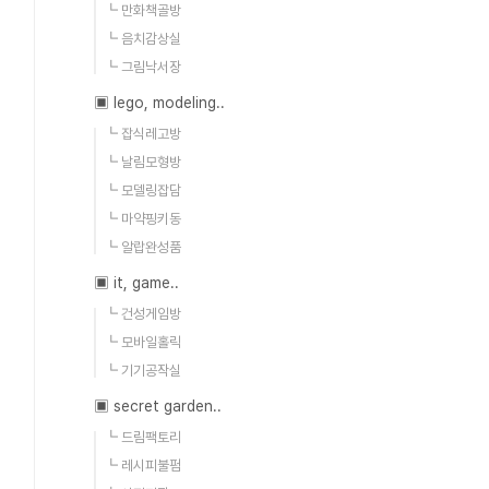
┗ 만화책골방
┗ 음치감상실
┗ 그림낙서장
▣ lego, modeling..
┗ 잡식레고방
┗ 날림모형방
┗ 모델링잡담
┗ 마약핑키동
┗ 알랍완성품
▣ it, game..
┗ 건성게임방
┗ 모바일홀릭
┗ 기기공작실
▣ secret garden..
┗ 드림팩토리
┗ 레시피불펌