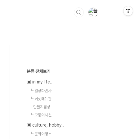
분류 전체보기
▣ in my life..
┗ 일상다반사
┗ 버섯메뉴판
└ 만물지름상
┗ 모퉁이시선
▣ culture, hobby..
┗ 문화야영소