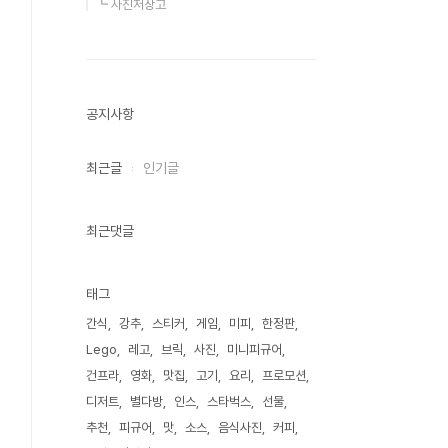
┗ 사진저장고
공지사항
최근글
인기글
최근댓글
태그
간식
강추
스티커
게임
미피
한정판
Lego
레고
브릭
사진
미니피규어
건프라
영화
맛집
고기
요리
프로모션
디저트
별다방
인스
스타벅스
선물
추천
피규어
맛
소스
음식사진
커피