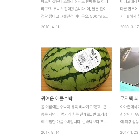
마트에 갔는데 스텔라 잔세트 판매를 또 하더
비비고에서 
라구요. 두박스 집어왔습니다. 아, 물론 잔이
다른 만두에 
정말 탐나고 그랬던건 아니구요. 500ml 6캔
거다!! 해서
이 13,000원대니까 이게 더 쌌거든요. ㅋ 요
더라구요. 물
2018. 4. 11.
2018. 3. 17
렇게 들어 있습니다. 응? 근데 뭔가 잔이 살포
면에 넣어먹
시 다른 느낌적 느낌..? 어헐.. 이 녀석
어요. 귀엽죠
500ml 잔이었네요. 이전에 쓰던 잔이 우측.
이 유행인데.
차이가 확 나죠? 얼떨결에 생긴 500잔이 더
만두는 한입에
마음에 든다며 햄이가 더 좋아하는건 비밀.. -
로.. 튀겨먹
ㅂ-;
냥 살살 굴려
방 익으니 더
바삭게 튀긴 
있게 잘 먹었
귀여운 애플수박
들.. 강추합
석도 사봤습
올 여름에는 수박이 유독 비싸기도 했고.. 큰
아마존에서 
가 들어 있어
통을 사면 다 먹기가 힘든 관계로.. 반 호기심
최상위 마우스
에 구입한 애플수박입니다. 손바닥보다 조금
에 최강 성능
큰 수준이에요. 내부는 알찬 수박이네요. 특
스터는 레볼루
2017. 8. 14.
2017. 1. 23
이하다면 씨가 단단하지 않아서 다 씹어먹어
애니웨어는 