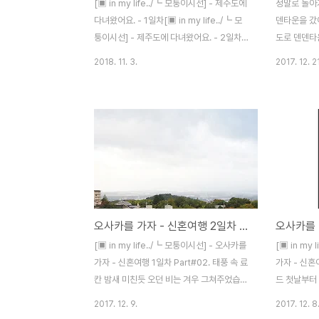
[▣ in my life../┗ 모퉁이시선] - 제주도에
정말로 돌아
다녀왔어요. - 1일차[▣ in my life../┗ 모
덴타운을 갔어
퉁이시선] - 제주도에 다녀왔어요. - 2일차
도로 덴덴타
마지막 날입니다. 비행기 시간 때문에 아침에
버섯인지라..
2018. 11. 3.
2017. 12. 21
만 시간이 있었어요. 그래서 일찍 일어나 사
요가 있었어요
려니숲에 들렀습니다. 꼭 한번 가보고 싶었거
근데 이쪽은
든요. 지도를 한번 봐줍니다. 사려니숲길 굉
요. 일찍 여는
장히 큰 편입니다. 짧아 보이는 루트도 두시
오픈.. 아..
간 정도는 걸린다고 해요. 저희는 우측 오른
는 와중에 딱
쪽(붉은오름)에서 시작했습니다. 중간중간 숲
니다. 바로 
으로 들어가 볼 수 있는 미로숲길이 있는데..
피를 한잔 마
들어가면 정말 사방이 삼나무로 가득차 있습
어요. 스벅 
니다. ※ 누르면 커져요. 둘러보면 대강 이런
춰서 애니메이
오사카를 가자 - 신혼여행 2일차 Part#01. 료칸의 아침
느낌이랄까요? 삼나무에 둘러쌓인 느낌. 미
애니메이트가
로숲길은 무작정 들어가지 말고.. 중간에 한
만화도 애니
[▣ in my life../┗ 모퉁이시선] - 오사카를
[▣ in my
번씩 들어가 보거나, 잠깐 들어갔다..
인지.. 뭐가 
가자 - 신혼여행 1일차 Part#02. 태풍 속 료
가자 - 신혼
칸 밤새 미친듯 오던 비는 겨우 그쳐주었습니
드 첫날부터
다. 다행이에요.. 정말정말.. ㅜ_ㅜ 빗방울이
분배되었습니
2017. 12. 9.
2017. 12. 8
가득한 창문.. 좋은 날 가면 발코니에 앉아 차
모두 햄이가,