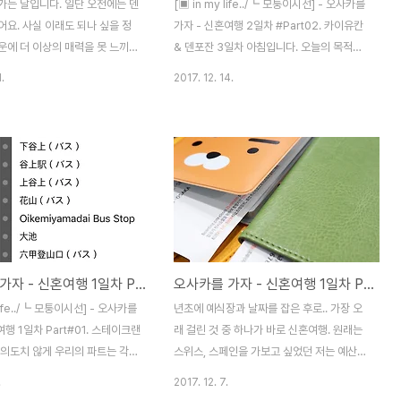
가는 날입니다. 일단 오전에는 덴
[▣ in my life../┗ 모퉁이시선] - 오사카를
요. 사실 이래도 되나 싶을 정
가자 - 신혼여행 2일차 #Part02. 카이유칸
운에 더 이상의 매력을 못 느끼는
& 덴포잔 3일차 아침입니다. 오늘의 목적지
 갈 필요가 없는데.. 선물을 살 필
는 아라시야마! 작은 동네이기 때문에 보통
.
2017. 12. 14.
. (그래서 카메라도 안가져감..)
교토랑 함께 일정을 잡는 곳인데..저희는 여
 오픈 시간이 늦다는걸 깜빡 했네
행 계획을 짤때부터 꼭 갈 곳으로 정했기에,
 곳이 없어!!! 다들 11시, 12시
하루를 통채로 투자하기로 합니다. 한큐선을
 비행기 타러 가야하는뎁.... ;; 그러
타고 한큐 아라시야마 역으로 가야 합니다.
 하나 10시에 여는 곳을 찾았습
대략 오사카난바 근방에서 한시간 좀 더 걸리
애니메이트!!! 일단 스벅에 가서 커
는 거리. 한적한 역이 나오네요. 비는 그치고
십니다. 그리고 카드를 한장 샀
날은 개었지만.. 태풍의 여파는 오롯히 남아
오사카 카드. ㅎㅎ 그리고 시간 맞
있습니다. 오늘 잔잔한 물결 보기 글렀네요.
트로 출동. 아.. 정말 이렇게나
아라시야마의 시작, 도게츠교입니다. 저 곳을
오사카를 가자 - 신혼여행 1일차 Part#02. 태풍 속 료칸
오사카를 가자 - 신혼여행 1일차 Part#01. 스테이크랜드
 낯설게 느껴질줄은 몰랐어요.
건너서부터 본격적인 아라시야마 관광. 일단
도 거의 안보게 된지 오래되어서
모닝커피 한잔 때리기로. 유명한 응커피. %
 life../┗ 모퉁이시선] - 오사카를
년초에 예식장과 날짜를 잡은 후로.. 가장 오
뭔지 하..
커피점입니다. 바리스타 분이 유명하..
여행 1일차 Part#01. 스테이크랜
래 걸린 것 중 하나가 바로 신혼여행. 원래는
 의도치 않게 우리의 파트는 각각
스위스, 스페인을 가보고 싶었던 저는 예산상
다. 돈관리와 티켓 구매, 계산은
의 문제로 빨리 희망을 접었고, 휴향지는 그
.
2017. 12. 7.
 대략의 일정과 길 찾기는 제가
닥 가고 싶지 않다는 햄이의 의견을 합치니..