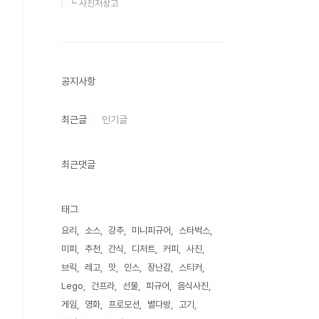
┗ 사진저장고
공지사항
최근글
인기글
최근댓글
태그
요리
소스
강추
미니피규어
스타벅스
미피
추천
간식
디저트
커피
사진
브릭
레고
맛
인스
장난감
스티커
Lego
건프라
선물
피규어
음식사진
게임
영화
프로모션
별다방
고기