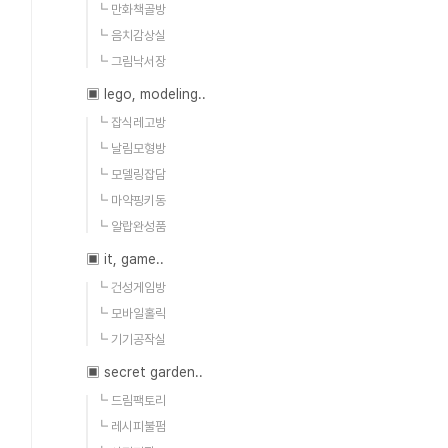
┗ 만화책골방
┗ 음치감상실
┗ 그림낙서장
▣ lego, modeling..
┗ 잡식레고방
┗ 날림모형방
┗ 모델링잡담
┗ 마약핑키동
┗ 알랍완성품
▣ it, game..
┗ 건성게임방
┗ 모바일홀릭
┗ 기기공작실
▣ secret garden..
┗ 드림팩토리
┗ 레시피불펌