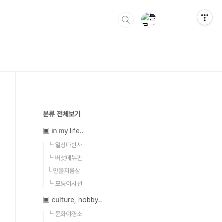
분류 전체보기
▣ in my life..
┗ 일상다반사
┗ 버섯메뉴판
└ 만물지름상
┗ 모퉁이시선
▣ culture, hobby..
┗ 문화야영소