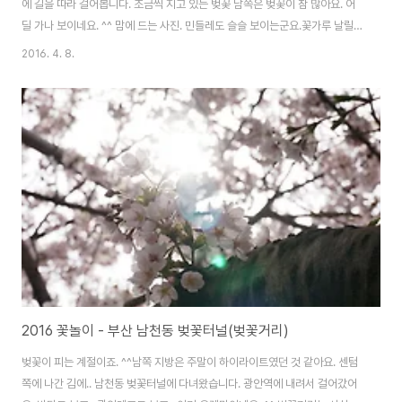
에 길을 따라 걸어봅니다. 조금씩 지고 있는 벚꽃 남쪽은 벚꽃이 참 많아요. 어
딜 가나 보이네요. ^^ 맘에 드는 사진. 민들레도 슬슬 보이는군요.꽃가루 날릴
시기인가요.. 벚꽃길들을 지나.. 다대포에 갔습니다. 실은 커피 마시고 잠시 나
2016. 4. 8.
왔어요. ^^; 안쓰던 HDR 그림모드 한번 써봤더니 영 적응이..;;; ※ 누르면 커집
니다. 사진을 묘하게 찍어서 그렇지 날 좋았어요. 다대포 참 많이 변했어요. 좋
아진 것 맞지만, 옛날 생각 나기도 해요. 떨어진 꽃잎 치울 청소부 분들 고생하
시겠네요. ㅜ_ㅜ 귀가.. 그리고 다음날. 비바람을 맞아서 많이 떨어졌습니다. 꽃
잎이 날리는 날이었어요. 이날 기점으로 부산 벚꽃은 거의 다 진 것 같습..
2016 꽃놀이 - 부산 남천동 벚꽃터널(벚꽃거리)
벚꽃이 피는 계절이죠. ^^남쪽 지방은 주말이 하이라이트였던 것 같아요. 센텀
쪽에 나간 김에.. 남천동 벚꽃터널에 다녀왔습니다. 광안역에 내려서 걸어갔어