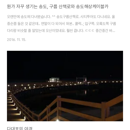
뭔가 자꾸 생기는 송도, 구름 산책로와 송도해상케이블카
오랜만에 송도에 다녀왔습니다. ^^ 송도구름산책로. 시티투어도 다니네요. 올
중순쯤 들은 것 같은데.. 연말이 다 되어서 와본.. 쿨럭..; 입구쪽. 오륙도쪽 구름
다리랑 비슷할 줄 알았는데 오산이었네요. 훨씬 큽니다. ㄷㄷㄷ 중간중간 바닥
이 유리로 된 부분이 있구요. 가장 끝 전망대에도 유리바닥이 존재합니다.그냥
2016. 11. 15.
가벼운 산책로 같은 느낌. ^^ 저기 보이는 곳이 전망대와 거북섬. 슬슬~ 걸어서
산책하기 좋습니다. 근데 벌써 유명한지 중국 관광객들 많데요. ㄷㄷㄷ 거북섬
자체는 너무 인공미가 많아서 별로인데.. 그 바깥쪽에서 바라보는 풍경은 좋습
니다. 이런 모습이 흔해요. 바다에서는 송도해상케이블카 복원 공사가 이루어
지고 있습니다. 여기도 시원한 바다 앞을 뭔가 가로막는군요. 송도해상케이블
카는 7~80년대..
다대포의 야경.