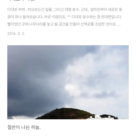
다대포 하면.. 떠오르는건 일몰, 그리고 대형 분수. 근데.. 얼마전부터 새로운 풍
경이 하나 들어섰습니다. 바로 야경이죠. ^^ 다대포 분수와는 정 반대편입니다.
뻘이었던 곳에 나무다리를 놓고 쉴 공간을 만들어 산책로를 조성한 것이죠. 작
년에 열심히 공사해서.. 길이 오픈된건 몇달 되었는데.. 얼마전에 밤에 불이 들
2016. 5. 2.
어온다는 사실을 알게 되었죠. ^^; 이런 길을 걸을 수 있습니다. 나무로 만들어
진 길이고, 사람들이 계속 왕래하기 때문에.. 솔직히 장노출로 사진 찍기 쉽진
않은 장소죠. 중간중간 이런 전망대? 도 존재합니다. 앉아 쉴수도 있고.. 낮에는
바다를 찬찬히 바라볼 수 있죠. 단지 밤에는 정말 칠흙같은 어둠이라.. 아무것도
안보인다는 것. 광안리의 야경은 광안대교라는 큰 등불이 버텨주기 때문에 있..
절반이 나뉜 하늘.