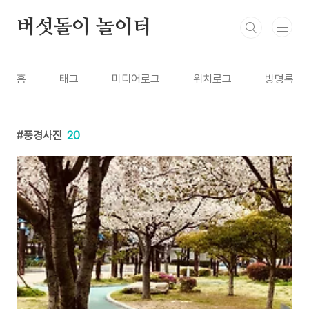
본문 바로가기
버섯돌이 놀이터
홈
태그
미디어로그
위치로그
방명록
풍경사진
20