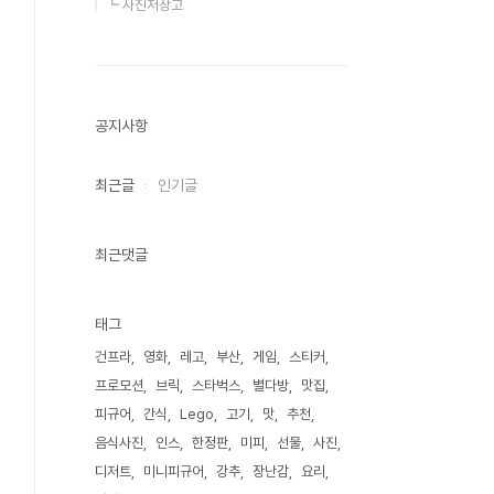
┗ 사진저장고
공지사항
최근글
인기글
최근댓글
태그
건프라
영화
레고
부산
게임
스티커
프로모션
브릭
스타벅스
별다방
맛집
피규어
간식
Lego
고기
맛
추천
음식사진
인스
한정판
미피
선물
사진
디저트
미니피규어
강추
장난감
요리