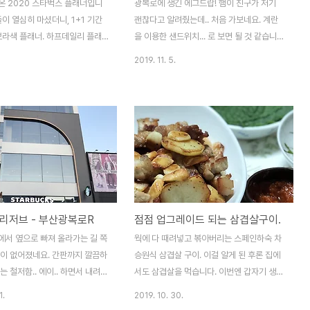
온 2020 스타벅스 플래너입니
광복로에 생긴 에그드랍! 햄이 친구가 저기
둘이 열심히 마셨더니, 1+1 기간
괜찮다고 알려줬는데.. 처음 가보네요. 계란
보라색 플래너. 하프데일리 플래
을 이용한 샌드위치... 로 보면 될 것 같습니
 특화된 페이지가 추가로 들어 있
다. 베이컨 더블치즈가 유명하다네요? 현금
2019. 11. 5.
엔 저기에 여행, 공연 같은 내용
주문은 카운터에서, 카드 결제는 키오스크를
 있으면 좋겠네요. 뒤쪽에는 여
이용하게 되어 있습니다. 메뉴가 엄청 많진
 들어 있습니다. 인덱스용 스티커
않아서.. 주문은 그리 어렵지 않아요. 요런모
 특이하네요. 플래너는 다시 몰스
양으로 나온다는 샘플. 물론.. 저정도로 나오
종이 포함되어 있습니다. 작년 월
진 않습니다 ㅋ 주문한 음식이 나왔네요! 커
 라떼 쿠폰으로 바뀌었네요. 라떼
피가 잘 어울릴 것 같아 아메리카노랑 함께
-; 아무튼, 이번에도 다 쓰는걸 목
했네요. 아이스인걸 보니 아직 더운 시기에
하늘색 라이트 블루. 증정용은 하늘색
먹었....;;; 뭐랄까..? 계란을 넣은 햄버거 같습
류입니다. 깔끔합니다. 예전 플
니다. 요새 에그버거도 유명하니 그 느낌이랑
리저브 - 부산광복로R
점점 업그레이드 되는 삼겹살구이.
슷한 사이즈. 위클리 형태로 내지
좀 닮았으려나요? 빵이 상당히 기름져서 손
있습니다. 라이트 블루는 점선/
에 좀 묻는건 감안하고 드세요. 빵은 갈릭 추
에서 옆으로 빠져 올라가는 길 쪽
웍에 다 때려넣고 볶아버리는 스페인하숙 차
 많은게 특징. 그린 컬러는 대
천. 이게 더 맛있습니다. 생각보다 제법 든든
벅이 없어졌네요. 간판까지 깔끔하
승원식 삼겹살 구이. 이걸 알게 된 후론 집에
한 ..
는 철저함.. 에이.. 하면서 내려오
서도 삼겹살을 먹습니다. 이번엔 갑자기 생각
에 뭔가가 보입니다. 중심가 근방
나서 감자&고구마를 조금 더 해봤어요. 동물
1.
2019. 10. 30.
물을 새로 올려서 리저브 매장이
성 기름에 구워지는 감자.. 그 맛 아시죠? ㅋ