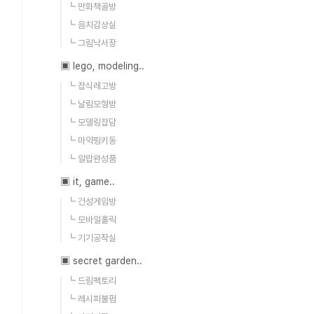
┗ 만화책골방
┗ 음치감상실
┗ 그림낙서장
▣ lego, modeling..
┗ 잡식레고방
┗ 날림모형방
┗ 모델링잡담
┗ 마약핑키동
┗ 알랍완성품
▣ it, game..
┗ 건성게임방
┗ 모바일홀릭
┗ 기기공작실
▣ secret garden..
┗ 드림팩토리
┗ 레시피불펌