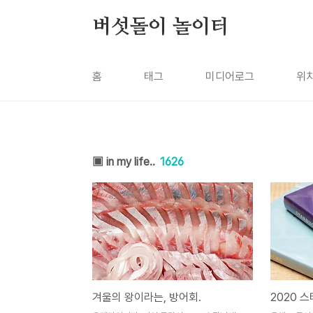
본문 바로가기
버섯돌이 놀이터
홈
태그
미디어로그
위
▣ in my life..
1626
겨울의 왕이라는, 방어회.
2020 