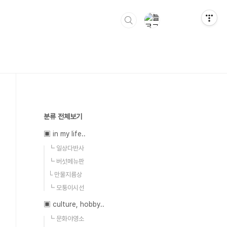
분류 전체보기
▣ in my life..
┗ 일상다반사
┗ 버섯메뉴판
└ 만물지름상
┗ 모퉁이시선
▣ culture, hobby..
┗ 문화야영소