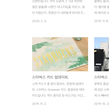
오랜만입니다. 거의 두달여...? 그냥 작년에
올해도 돌아
많은 일들(뭐 나쁜건 아니구요)을 치르고.. 많
다. 햄이랑 
이 지쳤는지.. 한동안 다 내려놓게 되더라구
에 세이프! 
요. (사진도 너무 많이 보다보니...;;) 그러면서
너로 여행에
2020. 2. 3.
2019. 11. 8.
겸사겸사 손 놓고 지냈던 것 같습니다. 다시
습니다. 내년
천천히 시작해볼까 합니다. 예전보다는 좀 더
가득 채울 수
편한 마음으로.. ^^ 겨울 생선의 왕이라는 방
전히 쿠폰이
어. 그 방어회입니다. 대방어까지는 못 잡고
가 포함된게
(둘이서 감당이... ㅠ_ㅠ), 중방어 하나 잡았네
킨. 쿠폰 3
요. 역시나 양이 많습니다. 최근 다시 느낀건
요일 쿠폰이
데.. 회는 그냥 진리에요. 별로 안땡기는 것 같
별론데.. -_
아도 입에 들어가면 좋습니다. 대방어를 못
표로!!!! 
먹어봐서, 방어맛을 잘 알진 못하지만.. 역시
과 그린 두종
스타벅스 카드 업데이트.
스타벅스 
나 맛있습니다. 기름기 많은 생선이라 살짝
래너들과 비
기름지긴 해요. ㅎㅎ
가 구성되어 
스벅 카드가 좀 많이 밀려서.. 한방에 업데이
광복로 중심
무지 페이지가
트. 스타벅스 Greener 카드. 환경보호 테마
에 있던 스
부분..
카드입니다. 역시 종이로 된 카드구요. 이건
게 다 빼버리
대만 스벅 카드입니다. 국내랑은 판매방식이
는데 건너편
2019. 11. 2.
2019. 10. 3
조금 다르다고 하네요. 선물로 받았습니다.
에 아예 건