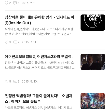
작성시간
2
2
2015. 9. 11.
없으니 참고하시길. 아무래도 '우주' 자체보다는 화성이라
인터스텔라에 이은 영화가 될지 기대가 되는 가운데.. 소설
는 '행성' 공간을..
까지 접해보게 되었네요. 사실 소설(특히 장편은)을 잘 읽
는 편이 아닌데, 지인들의 극찬에 힘입어 읽기 시작했습니
상상력을 풀어내는 유쾌한 방식 - 인사이드 아
다. 모종의 이유로 시간을 떼울게 필요하기도 했구요. ^^;
웃(Inside Out)
일주일여에 걸쳐 읽어내려간 소설 마션은.. 결론만 이야기
글 내용
하자면 아주 재미있습니다. 정말 '괴짜 과학자'라는 표현이
픽사의 신작,인사이드 아웃입니다. 이 포스터가 가장 적절
잘 어울리는 마크의 생존기를 이야기하고 있죠. 시작하는
한 것 같아요. 말풍선처럼 보이는 사람 얼굴. ^^ 주인공 '라
문구부터 아주 상콤(?)한데다가.. NASA가 등장한 후부터
일리'의 머리속(?)에 사는 5가지의 감정을 캐릭터화 시킨
작성시간
3
2
2015. 7. 11.
는 정말 흥미진진하게 이야기가 펼쳐집니다. 소설 잘 못읽
게 '인사이드 아웃'의 주된 설정입니다. 성냄, 까칠, 소심, 슬
는 제가 재미있게 ..
픔, 기쁨 다섯가지로 대표되는 인간의 감정을 보여주는 애
니메이션이라 할 수 있습니다. 재미있게도 감독 '피트 닥터
에이젼트오브쉴드2, 어벤져스2와의 연결점.
(Pete Docter)'의 경험담을 기초로 만들어진 작품이라고
글 내용
진정한 떡밥영화! 그들이 돌아왔다! - 어벤져스 : 에이지 오
하는데..아이들이 커가면서.. 한순간에 성격이 크게 변하
브 울트론 어벤져스2 : 에이지 오브 울트론그리고 미드인
는... 그런 계기들이 한번쯤은 있잖아요? 인사이드 아웃의
에이젼트 오브 쉴드 2기. 에이젼트오브쉴드는 직접적으로
주된 사건 스토리가 바로 주인공 라일리가 이사를 하게 되
어벤져스와 협업하진 않지만.. 둘의 이야기는 겹쳐지는 부
면서 겪게 되는 변화입니다. 네, 인사이드 아웃은 전형적인
작성시간
5
2
2015. 5. 10.
분이 많이 있습니다. 어벤져스1도 그랬고, 캡틴아메리카2
'가족영화'에요. ^^ 어찌보면 흔할수도 있는 소재인데.. 풀
도 그랬죠. 이번 어벤져스2와 에오쉴2기는 또 다시 이어지
어내는..
게 됩니다. 정확히는 에오쉴 19화 - 어벤져스2 - 에오쉴 2
진정한 떡밥영화! 그들이 돌아왔다! - 어벤져
0화 순 뭐 길게 따지긴 귀찮고... 간단하게 언급되는 부분들
스 : 에이지 오브 울트론
만 보도록 하죠. 먼저 19화입니다. 쌍둥이 남매, 퀵실버와
글 내용
스칼렛위치를 이야기 하는 부분이 나옵니다. 그 둘은 일종
마블의 프로젝트. 어벤져스 2탄. [어벤져스 : 에이지 오브