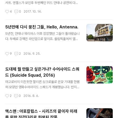
과 공포 그 자체였습니다. 응? 왜 그럴까 싶었던 부분이 결
서트. 엔젤스가 모인후 두번째인 위드 안테나 공연에 다녀
론적으로 번역 문제였다는걸 알게되니 정말 짜증이.. 언제
왔습니다. 서울은 가기 힘들어서 부산 공연으로 만족했어
작성시간
4
0
2017. 10. 14.
나 문제가 있던 번역이었지만.. 이번엔 좀 많이 다르네요.
요. 벌써 한달전이네요. ㅜ_ㅜ 제법 큰 공연장. 벡스코 오디
영화의 엔딩과 그 후에 대한 부..
토리움입니다. 앞쪽의 임시석은 가볍게 포기. 자리로 보나
각도로 보나 잘 한 듯 합니다. ^^ With, Antenna. 공연은
5년만에 다시 뭉친 그들, Hello, Antenna.
참 좋았습니다. 대부분 셋리스트가 작년과 비슷하다는 단
글 내용
5년전, 안테나 워리어스 이후 잠잠했던 그들이 돌아왔습니
점이 있긴 했지만, 변화를 주려고 노력한 점들이 눈에 띄었
다. 두배로 강해진 라인업으로 말이죠. 올림픽홀에서 열린
고, 엔젤스의 기량 향상이 눈에 띌 정도라.. ^^ 그래도 아직
안테나 레이블 콘서트. 헬로 안테나(Hello, Antenna).반
넘버.1 박새별. ㅠ_ㅠ)b 앵콜때는 촬영이 허용된다고 해서
가운 얼굴들이 보이네요. 더불어 안테나의 연령층을 확 낮
몇장 찍어봤습니다. 젊은 애들 가운데 노친네. ㅋㅋ 정재형
작성시간
9
2
2016. 9. 25.
춰주고 있는 엔젤스까지. ㅎㅎ 기존의 멤버들을 워리어스
도 좋았어요. 펩톤과 폴. 뒤쪽의 새별이는 잘 안보이네요.
(정재형, Toy, 루시드폴, 페퍼톤스, 박새별), 새로운 친구들
ㅜ_ㅜ..
을 엔젤스(이진아, 정승환, 권진아, 샘김)으로 구분하더군
도대체 뭘 만들고 싶은거냐? 수어사이드 스쿼
요. K팝스타 이후로 많은 친구들이 들어왔죠. 지난해 우승
드 (Suicide Squad, 2016)
자인 이수정양은 해외에서 학업을 마저 끝내는 중이라고
글 내용
합니다. 전 진아 보러 갔어요! (권진아 화이팅!) 순전히 햄이
마고로비의 미친듯한 할리퀸 싱크로율로 온갖 기대를 한몸
때문에 찍은 재평이. 뒤에 흉물이 보이는군요. -_- 포토월
에 모았던 영화수어사이드 스쿼드가 개봉했습니다. 반지닦
까지 만들어 뒀습니다. 굿즈 판매도 있었구요. 안테나 많이
이를 이어가는 영화가 되었다는 소문이 돌더만.. 영화가
작성시간
2
0
2016. 8. 6.
변했어요...
참.. -_- 일단 재미있냐? 재미없냐?를 따지자면.. 재미없진
않습니다. 볼만해요. 그냥 볼만함. 잘 모르는 사람이 봐도?
히어로 볼때마다 헷갈려하는 햄이도 나름 재미는 있다는
엑스맨 : 아포칼립스 - 시리즈의 끝이자 미래
평을 내렸습니다. 문제는.. DC가 그리고 있는 큰 그림에
를 위한 징검다리로 희생된 작품