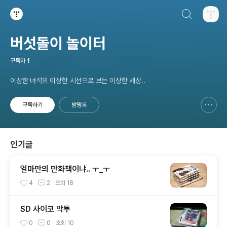
검색하기
티스토리
버섯돌이 놀이터
구독자
1
이상한 녀석의 이상한 시선으로 보는 이상한 세상..
구독하기
방명록
신고하기 레이어
열기
인기글
얼마만의 만화책이냐.. ㅜ_ㅜ
4
2
조회
18
SD 사이코 막투
0
0
조회
10