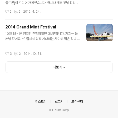
의 테스트를 통과해 살아남았고.. 다른 곳으로 이동했죠. 어
울트론]이 드디어 개봉했습니다. 역시나 개봉 첫날 감상하
벤져스2 초입의 그곳. 그 외에 로키의 창에 대한 이야기도
고 왔어요. ^^ 어째 이번작 포스터들은.. 전부 합성티만 팍
작성시간
2
2
2015. 4. 24.
잠깐 나옵니다..
팍 나면서 제대로 된게 하나 없네요. 사람이 너무 많아 문제
인가 봅니다. -_-; 요건 가장 흔한 포스터. 아.. 우리 스칼렛
누님 복장 끝내주네요! 이게 바로 이번 블랙위도우 복장. 저
2014 Grand Mint Festival
라인들이 아주 멋지구리합니다. ㅎㅎ 이 시리즈들이 언제
글 내용
10월 18~19 양일간 진행되었던 GMF입니다. 저희는 둘
나 그렇듯.. 볼거리 풍성하고 한편의 오락영화로서는 충분
째날 갔어요. ^^ 줄서서 입장 기다리는 사이에 먹은 김밥.
한 즐거움을 보장합니다. 단지 단 한편으로 정리하기에는
[진순자 계란말이 김밥]이었는데.. 지금 찾아보니 이게 체
그 내용이 너무나 많고.. 한편의 완성보다 다른 후속 작품들
인이네요. 거기만 있는 줄 알았드만.. ㅋ 아무튼 아주 맛있
과의 연계성.. 즉 떡밥 뿌리기에 여념이 없습니다. 더불어
작성시간
3
2
2014. 10. 31.
었습니다. 같이 주는 짱아찌가 있는데.. 함께 먹으면 더 맛
등장하는 히어로들이 넘쳐나는데.. 어벤져스 1과는 달리 그
있어요. GMF에는 1회용기 반입이 안되서 저렇게 락앤락
캐릭터..
통에 담았습니다. GMF 인증!!! 올림픽 공원에서 진행되었
더보기
습니다. 스테이지가 총 5군데인가 있었는데.. 보고 싶은 공
연 찾아다니면서 보는거죠. ^^ 저희는 피크닉존에 자리 잡
았는데.. GMF답게 사람들이 드글드글~ 합니다. ㅎㅎ 중간
에 먹은 간식. 오지치즈와 마약옥수수. 저 옥수수 진짜 맛있
어요! 완전 반했습니다. 뜨겁게 먹으면 더 맛있을 것 같음!
존박이 ..
의안내
티스토리
로그인
고객센터
© Daum Corp.