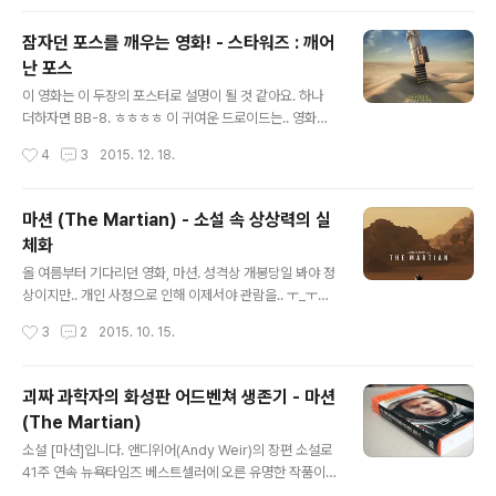
소극장 투어라 그런지 간소하게 준비했더라구요. 단촐한
하긴 어..
무대. 자리마다 이런 선물이 놓여 있었습니다. 엽서더라구
잠자던 포스를 깨우는 영화! - 스타워즈 : 깨어
요. ^^ 집에 와서 보니 [무대]의 가사가 적힌 엽서 포함 3장
난 포스
이 들어 있었네요. 공연은 거의 이적 혼자 진행합니다. 중간
글 내용
에 세션 한명 나와서 총 두명이네요. 공연은 참 좋았습니다.
이 영화는 이 두장의 포스터로 설명이 될 것 같아요. 하나
기존 이적의 여러 곡들과.. 최근 인기를 얻고 있는 '응답하
더하자면 BB-8. ㅎㅎㅎㅎ 이 귀여운 드로이드는.. 영화속
라 1988'의 OST로 인기를 얻고 있는'걱정말아요 그대'를
움직임이 더해졌을때 최강의 힘을 발휘합니다. 스타워즈의
작성시간
4
3
2015. 12. 18.
라인업에 넣었..
마스코트 R2-D2를 이길 수 있을 것 같네요. (엄지척!은 정
말 쵝오!!!!) 아마도 스타워즈의 열혈팬분들께는 평이 갈릴
것 같습니다. 그냥 가볍게 받아들이시면 나쁘지 않을것이
마션 (The Martian) - 소설 속 상상력의 실
고..이것저것 의문을 품고 따지면 아쉬운 작품이 될 것 같네
체화
요. 참고로 전 스타워즈 4~6을 띄엄띄엄 보고.. 에피1탄을
글 내용
극장에서 관람한 이후 스타워즈를 끊은 사람입니다. 2~3
올 여름부터 기다리던 영화, 마션. 성격상 개봉당일 봐야 정
탄은 아예 보지도 않았고, 옛 내용에 대한 기억도 잘 나지
상이지만.. 개인 사정으로 인해 이제서야 관람을.. ㅜ_ㅜ센
않는 편입니다. 영화를 보기 전 다음 웹툰 '스타워즈 : 깨어
텀 CGV 스타리움에 오랜만에 다녀왔네요. 영화는 재미있
작성시간
3
2
2015. 10. 15.
난 포스 그 이전의 이야기'를 보는 정도로 만족하고 관람을
었습니다. 소설을 제한된 시간에 영상으로 다 풀어낸다는
했습..
게 쉽지 않으리라 여겨졌는데..예상대로 많은 내용을 쳐내
긴 했지만, 중심 스토리를 잘 잡고 이끌어 나가네요. 무엇보
괴짜 과학자의 화성판 어드벤쳐 생존기 - 마션
다, 소설로 보며 상상만 하던 물건들, 장비들이 현실로 보여
(The Martian)
지는 것이 즐거웠습니다. 로버가 얼마나 궁금했는데!!!! 마
글 내용
지막 오픈카도!! 상영관에 대해서는.. 3D로 볼 필요는 그닥
소설 [마션]입니다. 앤디위어(Andy Weir)의 장편 소설로
없다는게 주변 다수의 반응이었고..큰 화면에서 보는게 좋
41주 연속 뉴욕타임즈 베스트셀러에 오른 유명한 작품이
습니다. 단, 그래비티, 인터스텔라 정도의 공간감은 느낄 수
죠. 현재는 영화도 제작되어 10월 개봉을 앞두고 있습니다.