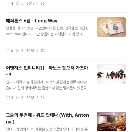
작성시간
4
5
2019. 4. 26.
슈퍼맨, 배트맨, 스파이더맨 ..
생각합니다. 캡틴아메리카 : 시빌워가 될 수 있고, 지난 어
벤져스 : 인피니티워가 될 수도 있습니다. 또는 다른 수많은
영화 중 한편이 될수도 있겠죠. 저 역시 이것에 대한 생각을
페퍼톤스 6집 - Long Way
지난 10여년간 가지고 있었습니다. 가오갤도 좋아하고, 시
글 내용
빌워나 인피니티워도, 스파이더맨도 아주 좋았죠. 아마 작
팬들을 애타게 했던.. 4년만에 나온 신보. 정규앨범. 6집 L
년 즈음부터였던 것 같습니다. 인피니티 워를 보기 전후로..
ong Way 입니다. 그간 장원이는 뇌섹남이 되어 있고, 재
이 모든 여정의 시작에는 [아이언맨]이 있었음을. 작품성이
평이는 애아빠가 되어 있네요. ㅎㅎ 사진 안찍어준다고 째
고 스토리고 액션이고 뭐고 다 모르겠고,이 모든 시작점을
려보는 햄이 눈총에.. 후다닥.. 8곡으로 볼륨은 조금 줄었네
작성시간
6
2
2018. 5. 17.
만들어준 아이언..
요. 2번 트랙 '카우보이의 바다'는 TV 프로그램을 통해 먼
저 공개되었죠. 체육관을 빌려서 녹음하다니.. 참 재미있는
애들이에요. ㅋ CD와 북클릿이 따로 나옵니다. 장원이와
어벤져스 인피니티워 - 타노스 잡으러 가즈아
재평이. 앨범 트레이 뒷면이 예쁘게 나왔네요. 개인적으로
~!!
는 이진아가 부른 '할머니와 낡은 로케트'가 좋았습니다. 펩
글 내용
톤도 정말 노래가 많이 늘긴 했으나.. 역시 여자 보컬이랑
인피니티워 개봉에 맞춰서.. 이것저것 잡히는대로 꺼내봤
어울리는 곡들을 잘 만들어요. ^^ 앨범 내고 바로 콘서트도
습니다. 실제 영화에서는 출현하지 않는 멤버들도 있군요.
예정되어 있죠? 네.. 재평존으로 예매해드리고.. 안식을 얻
영화는 아주 재미있게 봤습니다. 단지 보고난 이후에 멍해
작성시간
3
2
2018. 4. 26.
었..
진달까요.. 마음을 가다듬을 시간이 필요하네요. 이번 영화
는 철저하게 팬들을 위한 영화라고 생각되어집니다. 그냥
호쾌한 히어로 영화를 좋아하는 분들, 기존 작품들을 제대
그들의 두번째 - 위드 안테나 (With, Anten
로 보지 않은 분들에게는 호불호가 있을수도 있겠습니다.
na.)
아, 쿠키 영상은 엔딩스크롤 다 끝나고 맨 마지막에 하나 나
글 내용
옵니다. 제법 중요한 쿠키니 놓치지 말고 챙겨보시길.. 충격
안테나의 변화 이후, 새로운 도전이었던 안테나 레이블 콘