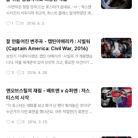
서.. 배트맨v슈퍼맨을 말아먹고.. 다음 영화인 수어사이드
글 내용
스쿼드까지 말아먹는다면.. 열심히 힘을 모으고 있는 저스
-이번작은 정말 맘에 드는 포스터가 없네요. -ㅂ-; 엑스맨
티스 리그가 불안해진다는거죠. DC의 총체적 난국을 느낄
시리즈의 서두이자 최고작, 퍼스트 클래스 말아먹었던 과
수 있는 영화였습니다. DC 제작진부터.. 각본가, 감독까지
거를 꾸역꾸역 되살려놓은 데이즈 오브 퓨쳐 패스트. 두 편
작성시간
1
0
2016. 6. 3.
다 맞아야 해요. -_- 일단 캐릭터가 많은데.. 설명에 많은
에 이은 트릴로지의 마지막. 엑스맨 : 아포칼립스가 개봉했
시간을 할애하고. ..
습니다. 개봉전부터 썩토지수(로튼토마토)가 반지닦이의
기운을 보이다가 겨우겨우 살아나 반타작 정도를 유지하고
잘 만들어진 변주곡 - 캡틴아메리카 : 시빌워
있고..팬들의 반응 역시 호불호가 갈리고 있는지라.. 큰 기
(Captain America: Civil War, 2016)
대 없이 관람하고 왔습니다. 그래서인지 생각보다(?) 재미
글 내용
있었어요. ㅋ 전작인 데이즈 오브 퓨쳐 패스트에서 과거를
상반기 기대작이었던..캡틴 아메리카 : 시빌워 가 개봉했습
돌려놓은고로..다시 엑스맨에 복귀한 진그레이, 스콧(사이
니다. 마블 세계관에 있어 상당히 크고, 중요한 사건이기 때
클롭스) 등을 만나볼 수 있는데다가..엑스맨 전통의 프로페
문에..MCU에서도 언젠가는 다뤄져야 할 것이었죠. 어벤져
작성시간
3
2
2016. 4. 28.
서 엑스, 매그니토, 미스틱, 울버린 등이 등장하고,전작에서
스처럼 단독 타이틀로 나오지 않을까 했는데.. 캡틴 아메리
최고의 신스틸러였던 퀵실버 ..
카의 부제로 시빌워를 달고 나올 것은 예상치 못했던 일. 영
화를 보니 왜 그렇게 했는지 알겠네요. ^^ 어찌 보면 어벤져
맨오브스틸의 재림 - 배트맨 v 슈퍼맨 : 저스
스보다 화려한 라인업을 선보이고 있습니다. 그게 그럴 것
티스의 시작
이 원래 히어로가 총출동하게 되는 사건이다 보니.. 사진 상
글 내용
에는 6:5로 되어 있는데.. 사실 5:5로 시작합니다. 하지만
"이 포스터는 영화를 보고 화가 난 팬이 찢어놓은 것이다"
그게 다가 아니죠. 양 진영에 비밀병기(?)가 하나씩 있습니
누군가가 이런 표현을 했더군요. 아주 적절한(?) 표현인 것
다. 캡틴 진영에는 재간둥이 앤트맨이, 아이언맨 진영에는
같습니다. 마블에 시빌워와 어벤져스가 있다면.. DC에는
작성시간
4
0
2016. 3. 25.
드디어 마블로 돌아온 탕아, 스파이더맨이 함께 합니다. 캡
저스티스 리그가 있죠. 그간 영화계에서는 마블의 엄청난
틴아메리카..
성장에 밀려 힘을 쓰지 못하던 DC가.. 크게 힘을 쓰려고 시
작하는 저스티스 리그의 시작점이 되는 이야기. 그게 바로