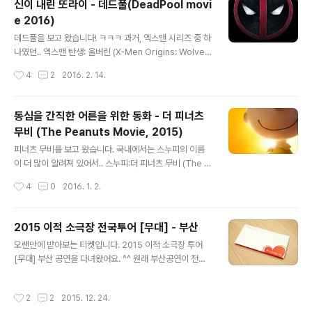
신이 내린 또라이 - 데드풀(DeadPool movi
Batman v Superman : Dawn of Justice 입니다. 다
e 2016)
들 그냥 배트맨 대 슈퍼맨의 싸움 아니냐.. 할 수 있지만, 잘
글 내용
보면 'vs'가 아닌 'v'죠. 둘 다 대립은 있을 수 있으나 싸울
데드풀을 보고 왔습니다! ㅋㅋㅋ 과거, 엑스맨 시리즈 중 하
만한 상대는 아닌지라.. 근데 이 중요한 영화에서 잭 스나이
나였던.. 엑스맨 탄생: 울버린 (X-Men Origins: Wolveri
더는 대체 뭘 표현하고 싶었을까요? 영화의 시작과 끝을 맞
ne, 2009)에서 우린 데드풀을 만날 수 있었죠. 둥근 건물
작성시간
4
2
2016. 2. 14.
추기 위한 장면들이 눈에 거슬리고.. 개..
위 옥상(?)에서 울버린과 싸우다가 죽은 데드풀은.. 쿠키 영
상에서 살아있음을 보여주면서 후속작에 대한 기대감을 남
기죠. 기억 하시나요? 이 캐릭터가 데드풀입니다. (데드풀
동심을 간직한 어른을 위한 동화 - 더 피너츠
의 입을 막다니!)심지어 배우도 이번 데드풀과 동일한 라이
무비 (The Peanuts Movie, 2015)
언 레이놀즈. ㅋ 물론 데드풀의 설정도 많이 달랐고.. 해당
글 내용
영화 자체가 엑스맨 시리즈에서도 흑역사가 되면서.. 엑스
피너츠 무비를 보고 왔습니다. 국내에서는 스누피의 이름
맨: 데이즈 오브 퓨처 패스트 (X-Men: Days of Future
이 더 많이 알려져 있어서.. 스누피:더 피너츠 무비 (The P
Past, 2014) 에서 지워진 역사가 되어 버립니다. 하지만
eanuts Movie, 2015) 라는 타이틀을 달았죠. 상영관도
작성시간
4
0
2016. 1. 2.
2016년. 데드풀은 돌아왔습니다...
적고, 그나마 자막판은 찾아보기 힘들 정도라.. 어렵게 하루
한번 하는 자막버전을 보고 왔네요. 일반적인 기준으로 아
주 재미있지는 않습니다. 어찌보면 어이없는, 하지만 어린
2015 이적 소극장 전국투어 [무대] - 부산
감성의 웃음이 있는 영화였습니다. 북미에서는 꽤 많은 인
글 내용
오랜만에 받아보는 티켓입니다. 2015 이적 소극장 투어
기를 얻었다던데.. 국내에서는 이제 캐릭터는 알아도 작품
[무대] 부산 공연을 다녀왔어요. ^^ 원래 부산공연이 전국
을 기억하는 이가 적기에.. 극장에서 빨리 사라질 것 같네
투어 마지막이어서 막공을 선택했는데..인기가 많아서 다
요. 아이들이 다 좋아할 것 같진 않구요. 취향 좀 가릴 것 같
른 지역이 추가되었더라구요. ㅡ_ㅜ 동아대 다우홀에서 열
습니다. 오히려 기존 작품을 어렴풋 기억하는 어른들을 위
작성시간
2
2
2015. 12. 24.
렸습니다. 일찍 갔더니 아무것도 없이 허~해서 놀랬는데..
한 영화 같았어요. ^^ 개인적으로는 나쁘지 않았지만, 추천