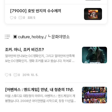
[79000] 호빗 반지의 수수께끼
0
0
조회
5
▣ culture, hobby../┗ 문화야영소
분류 전체보기
주요 글 목록
조커. 아니, 조커 비긴즈?
글 내용
얼마만에 만나보는 DC영화인지, 그리고 얼마만에 만족해
보는 DC영화인지.. 영화 조커를 보고 왔습니다. 히어로 팬
들 사이에서만 조금 기대를 받던 작품이.. 베니스에서 황금
사자상의 명예를 거머쥐며, 주목을 받기 시작합니다. 그리
작성시간
5
0
2019. 10. 5.
고 전 세계 개봉. 작품의 특성상 상영이 다소 제한적이기도
한 풍토가 벌어지고 있죠. 호아킨 피닉스의 조커는.. 한마디
로 표현하자면 조커 비긴즈. 조커가 조커가 되어가는 과정
[어벤져스 : 엔드게임] 안녕, 내 청춘의 11년.
을 그리는 영화입니다. 근데 이게 액션이나 히어로물이 아
글 내용
니라 드라마(약간의 스릴러?)에 가깝다는게 독특합니다.
마블 스튜디오 대장정의 마무리. 어벤져스 : 엔드게임이 개
네. 결코 빵빵 터지는 액션 히어로물을 기대하면 안되요.
봉했습니다. 2008년 아이언맨을 시작으로, 장장 11년을
(그건 아쿠아맨을 보세요 ㅋ) 한 캐릭터의 드라마를 보여주
이어져온 인피니티 사가가 끝이 났네요. 그간 이어져온 수
는 영화입니다. 우리는 히어로의 탄생을 많이 봐 왔습니다.
많은 MCU중에 최고를 꼽자면, 많은 말들이 갈릴 것이라