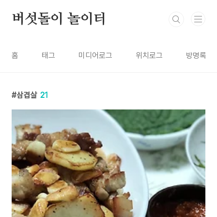
본문 바로가기
버섯돌이 놀이터
홈
태그
미디어로그
위치로그
방명록
삼겹살
21