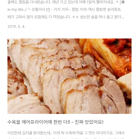
올해도 캠핑을 다녀왔습니다. 매년 가고 있는데 어째 1달씩 빨라지네요. ㅋ [▣
in my life../┗ 모퉁이시선] - 가자 가자~ 캠핑 가자! 역시 캠핑엔 송어회죠.
배가 고파서 많이 샀음에도 다 먹었습니다. ㅎㅎ 생소한 술을 하나 들고 왔더라
구요. 탁주인줄 알았는데, 생각보다 맑더라구요. 맛있었습니다. 낮술 하시고 돌
2019. 5. 4.
군 아저씨가 뻗어버리는 바람에.. 겸사겸사 우리도 계속 앉아서 놀았네요. 이렇
게 아무것도 않하는 것도 오랜만. 해가 떨어지기 전에 저녁을 시작해야 합니다.
고기고기!!!! 고기를 항상 너무 많이 사와서 문제인 데빈아즈씨. 그래놓고 점심
이 많아서 문제라 우기는.. -_-인당 500g이면 어마어마한 양이라구요!!!! 그래
도 잘 먹고 다들 뻗어서 잤네요. ㅎㅎ 다음날 아침. 짐 정리하기 전..
수육을 에어프라이어에 한번 더!! - 진짜 맛있어요!
이모한테 김치를 받아왔는데.. 이게 딱 수육에 먹을 그 맛!!! 이더라구요. 그래서