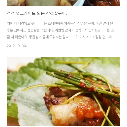
점점 업그레이드 되는 삼겹살구이.
웍에 다 때려넣고 볶아버리는 스페인하숙 차승원식 삼겹살 구이. 이걸 알게 된
후론 집에서도 삼겹살을 먹습니다. 이번엔 갑자기 생각나서 감자&고구마를 조
금 더 해봤어요. 동물성 기름에 구워지는 감자.. 그 맛 아시죠? ㅋ 점점 업그레
이드 해가는 느낌입니다. ㅎㅎㅎ [▣ in my life../┗ 버섯메뉴판] - 스페인하
2019. 10. 30.
숙 차승원식 삼겹살 구이를 해봤어요. ^^ 스페인하숙 차승원식 삼겹살 구이를
해봤어요. ^^ 집에서 고기 구워먹기 힘들잖아요. 특히 돼지고기는.... 세팅하고,
굽고 뒤집고 자르고.. 거기에 기름 튀고 연기 나고.. 근데 스페인 하숙에서 차승
원이 쉽게 하더라구요. 고기를 먼저 다 자르고, 웍에다 넣은 후.. noleter.net
[▣ in my life../┗ 버섯메뉴판] - 마늘 먹으려다 ..