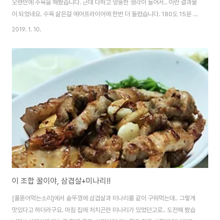
오랜만에 수육을 해봤습니다. 근데 다하고 엉뚱한 생각이 들어서.. 이런 결과물
이 되었네요. 수육 삶은걸 에어프라이어에 한번 더 돌렸습니다. 180도 15분 정
도. 겉이 아주 바삭하게 구워진 삼겹살이 되었네요. +_+ 아우~ 맛있어보이네
2019. 1. 10.
요!!! 츄릅~* 수육의 수분기는 조금 빠지지만, 겉이 구워지면서 코팅되고, 기름
이 나와 퍽퍽하진 않습니다. 제가 조금 많이 돌리긴 했는데.. 180도 10분 정도
돌려주면 좋을 것 같아요. 돼지 냄새 완벽하게 하나도 안나구요. 수육보다 덜 질
려서 많이 먹을 수 있습니다. 정말 맛있었어요!!! 아.. 사진보니 또 먹고 싶다. ;;;
이 조합 꿀이야, 삼겹살+미나리!!
[풀뜯어먹는소리]에서 솥뚜껑에 삼겹살과 미나리를 같이 구워먹는데.. 그렇게
맛있다고 하더라구요. 마침 집에 처치곤란 미나리가 있었던고로.. 도전해 봤습