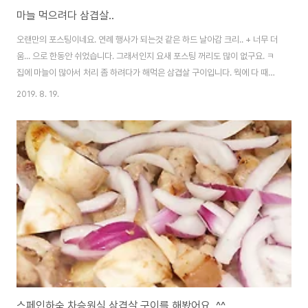
마늘 먹으려다 삼겹살..
오랜만의 포스팅이네요. 연례 행사가 되는것 같은 하드 날아감 크리.. + 너무 더
움... 으로 한동안 쉬었습니다. 그래서인지 요새 포스팅 꺼리도 많이 없구요. ㅋ
집에 마늘이 많아서 처리 좀 하려다가 해먹은 삼겹살 구이입니다. 웍에 다 때려
넣고 하는 방식.. 예전에도 올렸었죠? [▣ in my life../┗ 버섯메뉴판] - 스페
2019. 8. 19.
인하숙 차승원식 삼겹살 구이를 해봤어요. ^^ 스페인하숙 차승원식 삼겹살 구
이를 해봤어요. ^^ 집에서 고기 구워먹기 힘들잖아요. 특히 돼지고기는.... 세팅
하고, 굽고 뒤집고 자르고.. 거기에 기름 튀고 연기 나고.. 근데 스페인 하숙에서
차승원이 쉽게 하더라구요. 고기를 먼저 다 자르고, 웍에다 넣은 후..
noleter.net 언제 해도 맛있습니다. 물론 밖에서 남이 구워주..
스페인하숙 차승원식 삼겹살 구이를 해봤어요. ^^