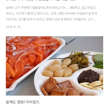
집에서 고기 구워먹기 힘들잖아요.특히 돼지고기는.... 세팅하고, 굽고 뒤집고
자르고.. 거기에 기름 튀고 연기 나고.. 근데 스페인 하숙에서 차승원이 쉽게 하
더라구요. 고기를 먼저 다 자르고, 웍에다 넣은 후 볶듯이 구워줍니다. 고기 색
변하면 통마늘 좀 넣어주구요. 소금 후추 간, 끝. 고기가 다 구워졌다 싶을때쯤
2019. 5. 31.
양파, 버섯 같은 것들을 취향에 따라 추가해 주세요. 웍에서 한방에 하기 때문에
매우 쉽고, 어차피 화구에서 하는거라 뒤처리도 쉬운 편입니다. 진짜 편하네요.
Tip. 뚜껑을 덮으시려면 고기 겉면이 다 구워진 후 하세요. 미리 덮으면 물 생
겨서 크리스피한 겉면이 나오지 않습니다. Tip2. 기름 필요 없습니다. 삼겹살
에서 기름 충분히 나와요. 목살 같은거로 하실 분들은 기름이 부족하니 늘러..
올해도 캠핑! 리버힐즈.